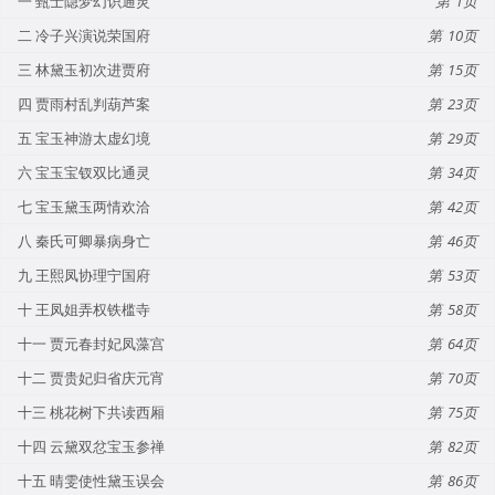
一 甄士隐梦幻识通灵
1
二 冷子兴演说荣国府
10
三 林黛玉初次进贾府
15
四 贾雨村乱判葫芦案
23
五 宝玉神游太虚幻境
29
六 宝玉宝钗双比通灵
34
七 宝玉黛玉两情欢洽
42
八 秦氏可卿暴病身亡
46
九 王熙凤协理宁国府
53
十 王凤姐弄权铁槛寺
58
十一 贾元春封妃凤藻宫
64
十二 贾贵妃归省庆元宵
70
十三 桃花树下共读西厢
75
十四 云黛双忿宝玉参禅
82
十五 晴雯使性黛玉误会
86