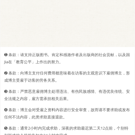
➊️ 条款：请支持正版图书。肯定和感激作者及出版商的社会贡献，以及国
Jia在「教育公平」上作出的努力。
➋️️ 条款：向博主支付任何费用都意味着在访客的主观意识下雇佣博主，形
成博主受雇于访客的劳务关系。
➌ 条款：严禁恶意雇佣博主处理违法、有伤民族感情、有违优良传统、安
全法规之内容，雇方需承担相关后果。
➍ 条款：博主会对受雇之资料内容进行安全审查，故而请不要求助或发布
任何不法内容，此类求助直接退款。
➎ 条款：通常2小时内完成求助，深夜的求助最迟第二天12点前，个别特