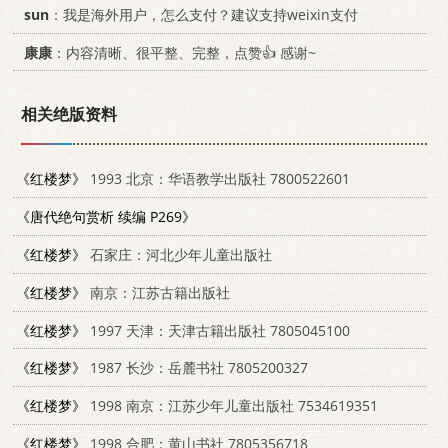
sun
：我是海外用户，怎么支付？建议支持weixin支付
康康
：内容清晰、很平整、完整，点赞👍 感谢~
相关绝版资料
《红楼梦》
1993 北京：华语教学出版社 7800522601
《唐代绝句赏析 续编 P269》
《红楼梦》
石家庄：河北少年儿童出版社
《红楼梦》
南京：江苏古籍出版社
《红楼梦》
1997 天津：天津古籍出版社 7805045100
《红楼梦》
1987 长沙：岳麓书社 7805200327
《红楼梦》
1998 南京：江苏少年儿童出版社 7534619351
《红楼梦》
1998 合肥：黄山书社 7805356718