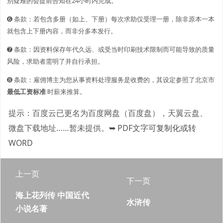
别疑难的会提前告知在24小时内完成。
➏ 条款：若包含多册（如上、下册）每次求助仅受理一册，除非原本一本
就包含上下册内容，而非分多本发行。
➐ 条款：因资料保存年代久远、或受当时印刷技术限制而可能导致的质量
风险，求助者需明了并自行承担。
➑ 条款：雇佣博主为您从事资料处理服务是收费的，其设定参照了北京市
最低工资标准
时薪来推算。
提示：百度云已更名为百度网盘（百度盘），天翼云盘、
微盘下载地址……暂未提供。
➥ PDF文字可复制化或转
WORD
上一页
下一页
海上花列传 中国近代
水浒传
小说名著