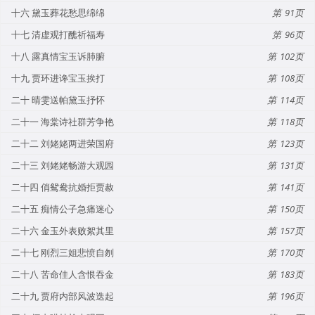
十六 黛玉葬花愁思绵绵
91
十七 清虚观打醮祈福寿
96
十八 露真情宝玉诉肺腑
102
十九 贾环进谗宝玉挨打
108
二十 晴雯送帕黛玉抒怀
114
二十一 海棠诗社群芳争艳
118
二十二 刘姥姥两进荣国府
123
二十三 刘姥姥畅游大观园
131
二十四 俏鸳鸯抗婚拒贾赦
141
二十五 痴情公子急痛迷心
150
二十六 金玉外表败絮其里
157
二十七 刚烈三姐悲愤自刎
170
二十八 苦命佳人含恨吞金
183
二十九 贾府内部风波迭起
196