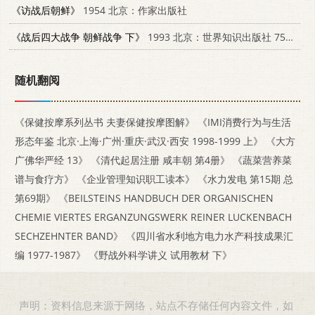
《访战后朝鲜》
1954 北京：作家出版社
《战后四大战争 朝鲜战争 下》
1993 北京：世界知识出版社 7501205523
随机翻阅
《保健按摩系列丛书 夫妻保健按摩图解》
《IMI消费行为与生活
形态年鉴 北京·上海·广州·重庆·武汉·西安 1998-1999 上》
《大方
广佛华严经 13》
《清代起居注册 咸丰朝 第4册》
《蔬菜营养菜
谱与食疗方》
《企业管理知识职工读本》
《水力发电 第15期 总
第69期》
《BEILSTEINS HANDBUCH DER ORGANISCHEN
CHEMIE VIERTES ERGANZUNGSWERK REINER LUCKENBACH
SECHZEHNTER BAND》
《四川省水利地方电力水产科技成果汇
编 1977-1987》
《野战外科学讲义 试用教材 下》
声明：资料信息来源于网络，站点不存储任何内容文件，如