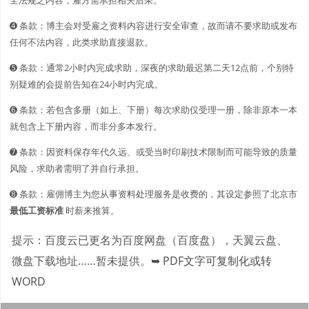
➍ 条款：博主会对受雇之资料内容进行安全审查，故而请不要求助或发布
任何不法内容，此类求助直接退款。
➎ 条款：通常2小时内完成求助，深夜的求助最迟第二天12点前，个别特
别疑难的会提前告知在24小时内完成。
➏ 条款：若包含多册（如上、下册）每次求助仅受理一册，除非原本一本
就包含上下册内容，而非分多本发行。
➐ 条款：因资料保存年代久远、或受当时印刷技术限制而可能导致的质量
风险，求助者需明了并自行承担。
➑ 条款：雇佣博主为您从事资料处理服务是收费的，其设定参照了北京市
最低工资标准
时薪来推算。
提示：百度云已更名为百度网盘（百度盘），天翼云盘、
微盘下载地址……暂未提供。
➥ PDF文字可复制化或转
WORD