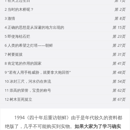
1 在天上过生日
1
2 当时的木桥呢？
2
3 激情
8
4 正确的思想是从深邃的地方出现的
15
5 即使海枯石烂
23
6 人类的希望之灯塔——朝鲜
27
7 树要挺拔
31
8 肯定笔的作用的国家
41
9 “若有人用手枪威胁，就要拿大炮回答”
48
10 冰封三尺，河水仍在奔流
54
11 崇高的荣誉，宝贵的称号
62
12 树木至死挺立
67
1994《四十年后重访朝鲜》由于是年代较久的资料都
绝版了，几乎不可能购买到实物。
如果大家为了学习确实