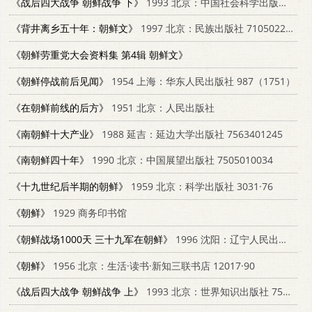
《战后四大战争 朝鲜战争 下》
1993 北京：中国社会科学出版社 7501205523
《背井离乡五十年：朝鲜文》
1997 北京：民族出版社 7105022434
《朝鲜劳重党大会资料集 第4辑 朝鲜文》
《朝鲜停战前后见闻》
1954 上海：华东人民出版社 987（1751）
《在朝鲜前线的后方》
1951 北京：人民出版社
《南朝鲜十大产业》
1988 延吉：延边大学出版社 7563401245
《南朝鲜四十年》
1990 北京：中国展望出版社 7505010034
《十九世纪后半期的朝鲜》
1959 北京：科学出版社 3031·76
《朝鲜》
1929 商务印书馆
《朝鲜战场1000天 三十九军在朝鲜》
1996 沈阳：辽宁人民出版社 720503504X
《朝鲜》
1956 北京：生活·读书·新知三联书店 12017·90
《战后四大战争 朝鲜战争 上》
1993 北京：世界知识出版社 7501205523