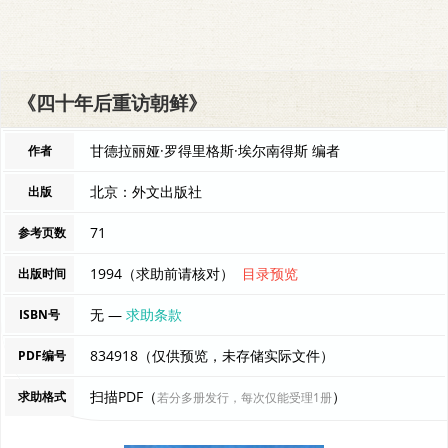
《四十年后重访朝鲜》
甘德拉丽娅·罗得里格斯·埃尔南得斯 编者
作者
北京：外文出版社
出版
71
参考页数
1994（求助前请核对）
目录预览
出版时间
无 —
求助条款
ISBN号
834918（仅供预览，未存储实际文件）
PDF编号
扫描PDF（
）
求助格式
若分多册发行，每次仅能受理1册