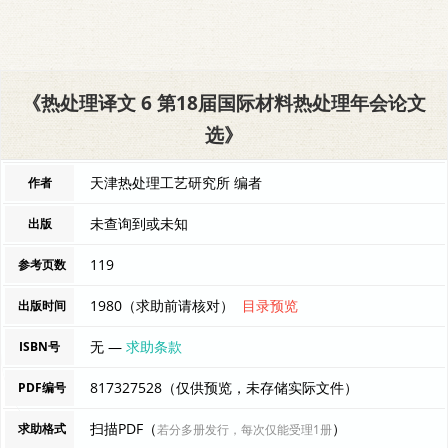
《热处理译文 6 第18届国际材料热处理年会论文
选》
天津热处理工艺研究所 编者
作者
未查询到或未知
出版
119
参考页数
1980（求助前请核对）
目录预览
出版时间
无 —
求助条款
ISBN号
817327528（仅供预览，未存储实际文件）
PDF编号
扫描PDF（
）
求助格式
若分多册发行，每次仅能受理1册