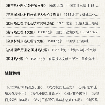
《形变热处理 热处理译文集》
1965 北京：中国工业出版社 15165·3633(一机714)
《第三届国际材料热处理大会论文选集》
1985 北京：机械工业出版社
《国际热处理讨论会技术资料选编》
1974 北京：机械工业出版社
《齿轮热处理译文集》
1980 北京：国防工业出版社 15034·1822
《金属材料及热处理论文集》
1980 北京：中国铁道出版社
《热处理应用理论 国外热处理》
1982 上海：上海科学技术文献出版社 15192·191
《国外热处理 6》
1981 北京：科学技术文献出版社；重庆分社 15176·494
随机翻阅
《小型煤矿简易洗选设备》
《武汉市志 社会志》
《分析化学 土
壤农化专业用》
《古代小说戏曲论丛》
《国际商务谈判》
《福建
日报索引 第4期》
《农村工作通讯 第4期 总第120期》
《山西凤