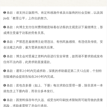
➊️ 条款：请支持正版图书。肯定和感激作者及出版商的社会贡献，以及国
Jia在「教育公平」上作出的努力。
➋️️ 条款：向博主支付任何费用都意味着在访客的主观意识下雇佣博主，形
成博主受雇于访客的劳务关系。
➌ 条款：严禁恶意雇佣博主处理违法、有伤民族感情、有违优良传统、安
全法规之内容，雇方需承担相关后果。
➍ 条款：博主会对受雇之资料内容进行安全审查，故而请不要求助或发布
任何不法内容，此类求助直接退款。
➎ 条款：通常2小时内完成求助，深夜的求助最迟第二天12点前，个别特
别疑难的会提前告知在24小时内完成。
➏ 条款：若包含多册（如上、下册）每次求助仅受理一册，除非原本一本
就包含上下册内容，而非分多本发行。
➐ 条款：因资料保存年代久远、或受当时印刷技术限制而可能导致的质量
风险，求助者需明了并自行承担。