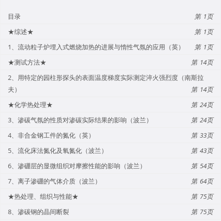
目录
1
★综述★
1
1、流动粒子炉埋入式燃烧加热的进展与惰性气氛的应用（英）
1
★测试方法★
14
2、用特定的园柱形探头的表面温度梯度实际测定淬火强烈度（南斯拉
夫）
14
★化学热处理★
24
3、渗碳气氛的性质对渗碳实际结果的影响（波兰）
24
4、非合金钢工件的氮化（英）
33
5、流化床法氮化及氧氮化（波兰）
43
6、渗硼层的显微组织对摩擦性能的影响（波兰）
54
7、离子渗硼的气体介质（波兰）
64
★热处理、组织与性能★
75
8、渗碳钢的晶间断裂
75