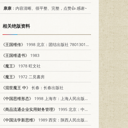
康康
：内容清晰、很平整、完整，点赞👍 感谢~
相关绝版资料
《王国维传》
1998 北京：团结出版社 7801301641
《王国维遗书》
1983
《魔王》
1978 旺文社
《魔王》
1972 二見書房
《混世魔王 中》
长春：长春出版社
《中国思维形态》
1998 上海市：上海人民出版社 720802717X
《商品流通企业实用财务管理》
1995 北京：中国商业出版社 7504429635
《中国法学新思维》
1989 西安：陕西人民出版社 7224008818