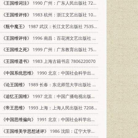
《王国维词注》
1990 广州：广东人民出版社 7218000908
《王国维评传》
1983 杭州：浙江文艺出版社 10317·30
《瓶中魔王》
1987 武汉：长江文艺出版社 7535401015
《王国维评传》
1996 南昌：百花洲文艺出版社 780579796X
《王国维之死》
1999 广州：广东教育出版社 7540641703
《王国维遗书》
1983 上海古籍书店 7806220070
《中国系统思维》
1990 北京：中国社会科学出版社 7500405502
《论王国维》
1989 长春：东北师范大学出版社 756020158X
《追忆王国维》
1997 北京：中国广播电视出版社 7504329193
《帝王思维》
1993 上海：上海人民出版社 7208014752
《中国思维偏向》
1991 北京：中国社会科学出版社 7500408420
《王国维美学思想述评》
1986 沈阳：辽宁大学出版社 10429·017