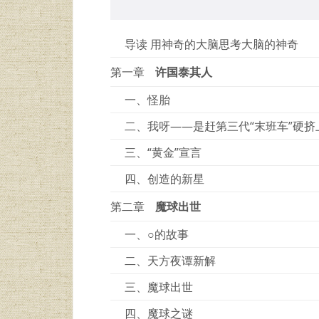
导读 用神奇的大脑思考大脑的神奇
第一章
许国泰其人
一、怪胎
二、我呀——是赶第三代“末班车”硬挤
三、“黄金”宣言
四、创造的新星
第二章
魔球出世
一、○的故事
二、天方夜谭新解
三、魔球出世
四、魔球之谜