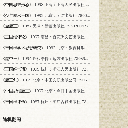
《中国思维形态》
1998 上海：上海人民出版社 720802717X
《少年魔术王国》
1993 北京：团结出版社 7800617734
《金魔王》
1987 天津：新蕾出版社 7530700472
《王国维评论》
1997 南昌：百花洲文艺出版社 7805799385
《王国维学术思想研究》
1992 北京：教育科学出版社 7504109916
《魔中王》
1994 呼和浩特：远方出版社 7805950938
《王国维书话》
1999 杭州：浙江人民出版社 7213015397
《魔王剑》
1995 北京：中国文联出版公司 7505922017
《中国思维魔王》
1997 北京：今日中国出版社 7507206815
《王国维评传》
1987 杭州：浙江古籍出版社 7805180180
随机翻阅