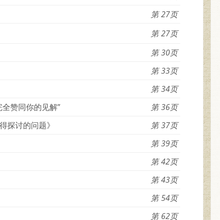
27
27
30
33
34
完全赞同你的见解”
36
得探讨的问题》
37
39
42
43
54
62