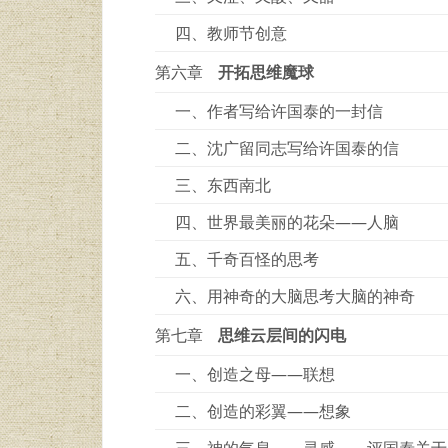
四、教师节创意
第六章
开拓思维魔球
一、作者写给许国泰的一封信
二、沈广留同志写给许国泰的信
三、东西南北
四、世界最美丽的花朵——人脑
五、千奇百怪的思考
六、用神奇的大脑思考大脑的神奇
第七章
思维云层间的闪电
一、创造之母——联想
二、创造的彩翼——想象
三、神的气息——灵感——评国泰关于