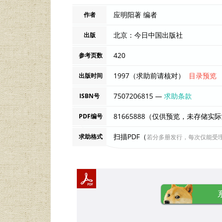
应明阳著 编者
作者
北京：今日中国出版社
出版
420
参考页数
1997（求助前请核对）
目录预览
出版时间
7507206815 —
求助条款
ISBN号
81665888（仅供预览，未存储实
PDF编号
扫描PDF（
求助格式
若分多册发行，每次仅能受