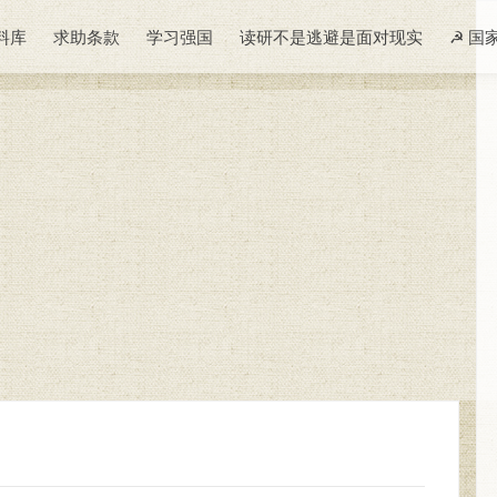
料库
求助条款
学习强国
读研不是逃避是面对现实
☭ 国