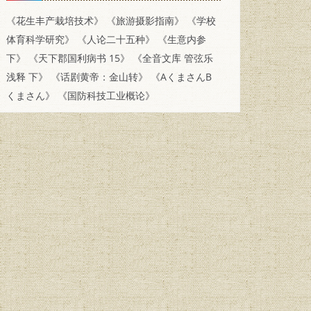
《花生丰产栽培技术》
《旅游摄影指南》
《学校
体育科学研究》
《人论二十五种》
《生意内参
下》
《天下郡国利病书 15》
《全音文库 管弦乐
浅释 下》
《话剧黄帝：金山转》
《AくまさんB
くまさん》
《国防科技工业概论》