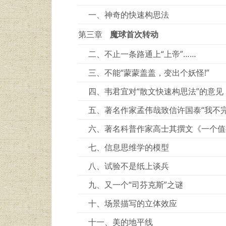
一、神奇的快速构思法
第三章
魔球首次转动
二、不止一条路通上“上帝”……
三、不能“蒙蒙盖盖，变出个妖怪!”
四、韦君宜对“散文快速构思法”的意见
五、著名作家孟伟哉致信许国泰“我不
六、著名科普作家高士其撰文《一个值
七、信息思维学的模型
八、试验不是纸上谈兵
九、又一个“司芬克斯”之谜
十、场景描写的立体效应
十一、美的地平线