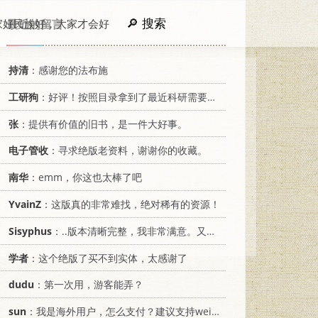
搜索
家好民族好，大家才会好
最近的留言
持清
：感谢您的法布施
工研狗
：好评！按照目录拿到了最近科研需要的材料！
张
：提供有价值的旧书，是一件大好事。
电子管收
：寻求绝版老资料，谢谢你的收藏。
南华
：emm，你这也太棒了吧
YvainZ
：这版真的非常难找，绝对稀有的资源！
Sisyphus
：..版本清晰完整，我非常满意。又及，这本《话语的真相》...
学者
：这个绝版了买不到实体，太感谢了
dudu
：第一次用，游客能弄？
sun
：我是海外用户，怎么支付？建议支持weixin支付