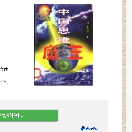
际文件）
）
理1册
系统维护中...