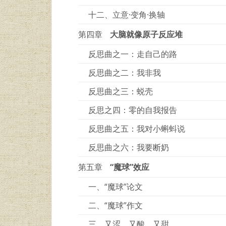
十二、立意·变角·换轴
第四章
大脑就像原子反应堆
反思曲之一：走自己的路
反思曲之二：我非我
反思曲之三：蜕壳
反思之四：零的自我报告
反思曲之五：我对小蝌蚪说
反思曲之六：我要断奶
第五章
“魔球”效应
一、“魔球”论文
二、“魔球”作文
三、又涩、又酸、又甜