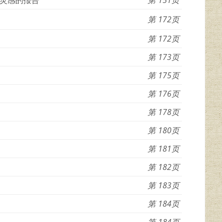
172
172
173
175
176
178
180
181
182
183
184
184