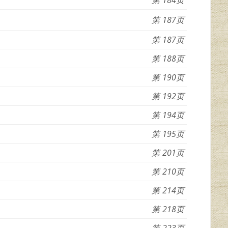
187
187
188
190
192
194
195
201
210
214
218
223