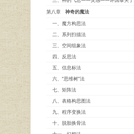
第八章
神奇的魔法
一、魔方构思法
二、系列扫描法
三、空间组象法
四、反思法
五、信息标法
六、“思维树”法
七、矩阵法
八、表格构思图法
九、程序变换法
十、脱胎换骨法
十一、幻想法