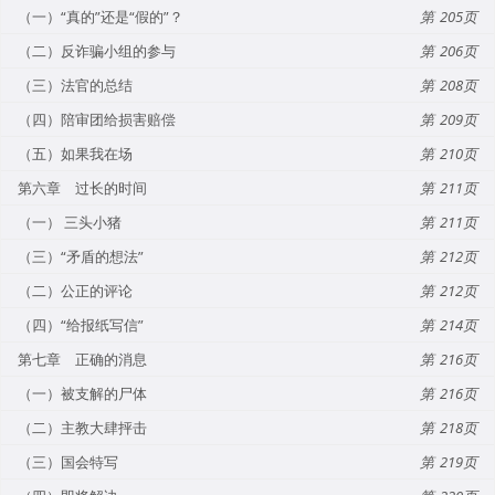
（一）“真的”还是“假的”？
205
（二）反诈骗小组的参与
206
（三）法官的总结
208
（四）陪审团给损害赔偿
209
（五）如果我在场
210
第六章 过长的时间
211
（一） 三头小猪
211
（三）“矛盾的想法”
212
（二）公正的评论
212
（四）“给报纸写信”
214
第七章 正确的消息
216
（一）被支解的尸体
216
（二）主教大肆抨击
218
（三）国会特写
219