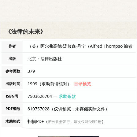
《法律的未来》
（英）阿尔弗高德·汤普森·丹宁（Alfred Thompso 编者
作者
北京：法律出版社
出版
379
参考页数
1999（求助前请核对）
目录预览
出版时间
7503626704 —
求助条款
ISBN号
810757028（仅供预览，未存储实际文件）
PDF编号
扫描PDF（
）
求助格式
若分多册发行，每次仅能受理1册