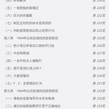
（四）即将解决
220
（五）一项危险的新规定
220
（六）巨大的诈骗案
222
（七）制定总结性的命令是错误的
223
（一）判给损害赔偿以防止犯罪行为
225
第八章 1964年以前惩戒性的损害赔偿
225
（二）把小笔记本装在口袋的开口处
226
（三）牛排和啤酒
227
（四）一名年轻女人被殴打
228
（五）那不是强行进入吗？
229
（六）大麦浸毒药
230
（七）F．E．史密斯的行为
231
第九章 1964年以后惩戒性的损害赔偿
233
（一）勇敢的皇家海军司令官布鲁姆
233
（二）威尔伯福斯勋爵把它置于正确地位
233