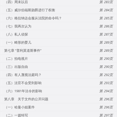
（四）周末以后
283
（五）威尔伯福斯勋爵进行了权衡
284
（六）格拉纳达会服从法院的命令吗？
285
（七）我再次认为
286
（八）私人侦探
287
（一）畸形的婴儿
289
第七章 “普利莫道斯事件”
289
（二）拍电视片
290
（三）出版自由
290
（四）有人蔑视法庭吗？
292
（五）法官不会受到影响
293
（六）1981年法令的影响
294
第八章 关于文件的公开问题
296
（一）哈曼小姐案件
296
（二）一篇特写
297