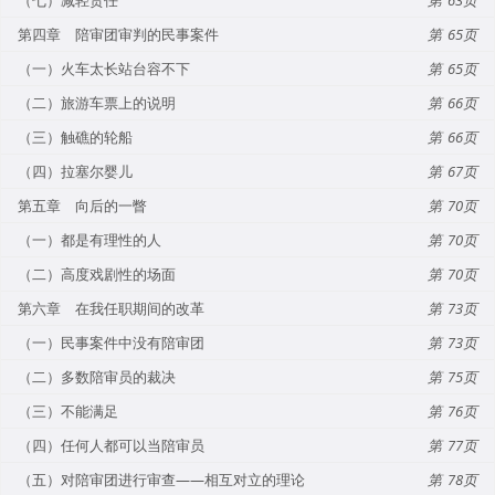
第四章 陪审团审判的民事案件
65
（一）火车太长站台容不下
65
（二）旅游车票上的说明
66
（三）触礁的轮船
66
（四）拉塞尔婴儿
67
第五章 向后的一瞥
70
（一）都是有理性的人
70
（二）高度戏剧性的场面
70
第六章 在我任职期间的改革
73
（一）民事案件中没有陪审团
73
（二）多数陪审员的裁决
75
（三）不能满足
76
（四）任何人都可以当陪审员
77
（五）对陪审团进行审查——相互对立的理论
78