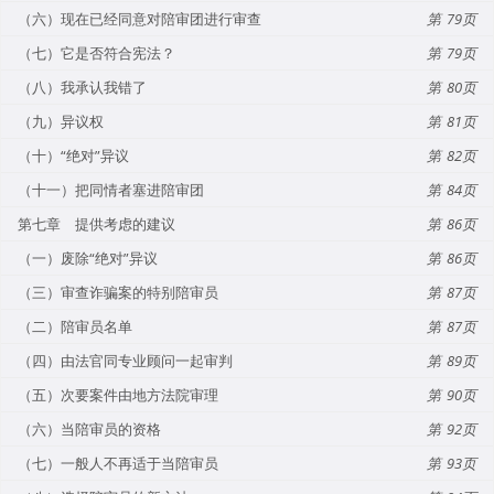
（六）现在已经同意对陪审团进行审查
79
（七）它是否符合宪法？
79
（八）我承认我错了
80
（九）异议权
81
（十）“绝对”异议
82
（十一）把同情者塞进陪审团
84
第七章 提供考虑的建议
86
（一）废除“绝对”异议
86
（三）审查诈骗案的特别陪审员
87
（二）陪审员名单
87
（四）由法官同专业顾问一起审判
89
（五）次要案件由地方法院审理
90
（六）当陪审员的资格
92
（七）一般人不再适于当陪审员
93