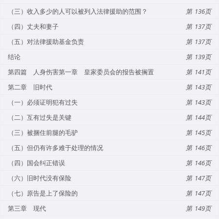
（三）收入多少的人可以被列入法律援助的范围？
136
（四）丈夫和妻子
137
（五）对法律援助基金负责
137
结论
139
第四篇 人身伤害第一章 皇家委员会的报告被搁置
141
第二章 旧时代
143
（一）必须证明犯有过失
143
（二）互有过失是关键
144
（三）被捆住前腿的毛驴
145
（五）但仍有许多难于处理的情况
146
（四）国会纠正错误
146
（六）旧时代没有保险
147
（七）原告是上了保险的
147
第三章 现代
149