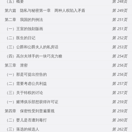
（五）概要
248
第六篇 隐私与秘密第一章 两种人权陷入矛盾
249
第二章 我国的判例法
251
（一）王室的蚀刻版画
251
（二）医生的日记
252
（三）公爵和公爵夫人的私房话
253
（四）高尔夫球手的一块巧克力糖
254
第三章 泄密
256
（一）那是可提出控告的
256
（二）需要考虑公共利益
257
（三）关于特权的讨论
257
（一）赌博俱乐部想获得许可证
259
第四章 保密性受到普遍重视
259
（二）婴儿是否遭到毒打
260
（三）落选的候选人
262