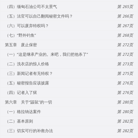
（四）缅甸石油公司不太景气
265
（五）法官可以自己翻阅秘密文件吗？
266
（六）可以废弃特权吗？
267
（七）“野外钓鱼”
268
第五章 废止保密
272
（一）“这是继承产业的。来吧，我们把他杀了”
272
（二）洗衣店的惊人价格
273
（三）新闻记者有无特权？
275
（五）秘密报告应该披露
276
（四）记者入了狱
276
第六章 关于“鼹鼠”的一切
280
（一）格拉纳达案件
280
（二）基本原则
282
（三）切实可行的补救办法
282