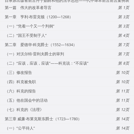
目录原出版者前言丹宁勋爵和他的法学思想——代中译本前言前言案例表
第一篇 伟大的改革者导言
1
第一章 亨利·布雷克顿（1200—1268）
3
（一）“凭着一个又一个判例”
3
（二）“国王不受制于人”
4
第二章 爱德华·科克爵士（1552—1634）
7
（一）对沃尔特·雷利夫爵士的审判
7
（二）“应该，应该，应该”——科克说：“不应该”
8
（三）修改报告
10
（四）科克被免职
10
（六）科克的报告
11
（五）他在国会中的活动
11
（七）科克的《法理》
12
第三章 威廉·布莱克斯东爵士（1723—1780）
14
（一）“公平待人”
14