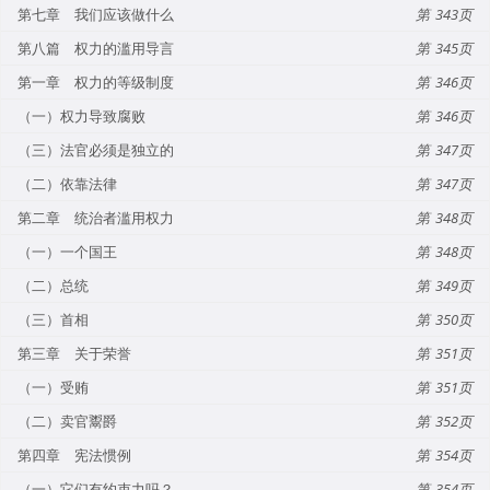
第七章 我们应该做什么
343
第八篇 权力的滥用导言
345
第一章 权力的等级制度
346
（一）权力导致腐败
346
（三）法官必须是独立的
347
（二）依靠法律
347
第二章 统治者滥用权力
348
（一）一个国王
348
（二）总统
349
（三）首相
350
第三章 关于荣誉
351
（一）受贿
351
（二）卖官鬻爵
352
第四章 宪法惯例
354
（一）它们有约束力吗？
354