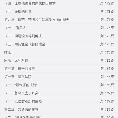
（四）让靠他赡养的家属提出要求
172
（五）瘫痪的盲童
173
第九章 痛苦、苦恼和生活享受方面的损失
176
（一）“睡美人”
176
（二）问题没有得到解决
178
（三）用抚恤金代替赔偿金
178
结论
180
附录 无礼对待
182
第五篇 诽谤罪导言
185
第一章 星宫法院
186
（一）“最气派的法院”
186
（二）普林失去了耳朵
187
（一）老僭君引起的麻烦
189
第二章 普通法的接管
189
（二）“骑马的斯开明顿”
190