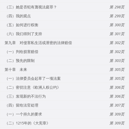
（三）她是否犯有蔑视法庭罪？
298
（四）我的观点
299
（五）如何进行权衡
300
（六）我们得到了支持
301
第九章 对侵害私生活或泄密的法律赔偿
302
（一）判给损害赔偿
302
（二）预先的限制
303
第十章 未来
305
（一）法律委员会起草了一项法案
305
（二）密切注意《欧洲人权公约》
306
（三）发现新的不法行为
306
（四）留给法官处理
307
（一）一个持久的要求
309
（二）1215年的《大宪章》
309