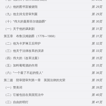
（八）他的图书室被烧毁
29
（九）他主持戈登审判案
29
（十）“伟大的曼斯菲尔德勋爵”
30
（一）关于他的讽刺剧
31
第五章 布鲁汉姆勋爵（1778—1868）
31
（二）他为卡罗琳王后辩护
32
（三）他关于法律改革的演讲
33
（四）伟大的《改革法案》
35
（五）加料葡萄酒的作用
35
（六）“一个最了不起的怪人”
36
第二篇 陪审团审判第一章 英国法律的光荣
39
（一）赞美词
39
（二）它被包括在美国宪法中
40
（三）自由的明灯
41