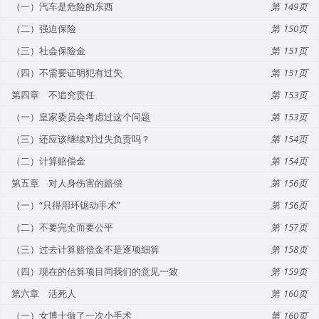
（一）汽车是危险的东西
149
（二）强迫保险
150
（三）社会保险金
151
（四）不需要证明犯有过失
151
第四章 不追究责任
153
（一）皇家委员会考虑过这个问题
153
（三）还应该继续对过失负责吗？
154
（二）计算赔偿金
154
第五章 对人身伤害的赔偿
156
（一）“只得用环锯动手术”
156
（二）不要完全而要公平
157
（三）过去计算赔偿金不是逐项细算
158
（四）现在的估算项目同我们的意见一致
159
第六章 活死人
160
（一）女博士做了一次小手术
160