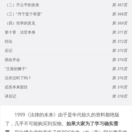
（二）不公平的发表
367
（三）“丹宁是个笨蛋”
368
（四）坦率的意见
369
第十章 法官本身
371
结论
372
后记
373
国会开会
374
“王座的狮子”
375
法衣过时了吗？
376
还其本来面目
376
译后记
378
1999《法律的未来》由于是年代较久的资料都绝版
了，几乎不可能购买到实物。
如果大家为了学习确实需