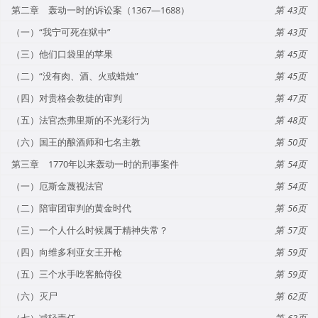
第二章 轰动一时的诉讼案（1367—1688）
43
（一）“我宁可死在狱中”
43
（三）他们口袋里的苹果
45
（二）“没有肉、酒、火或蜡烛”
45
（四）对贵格会教徒的审判
47
（五）法官杰弗里斯的不光彩行为
48
（六）国王的酿酒师和七名主教
50
第三章 1770年以来轰动一时的刑事案件
54
（一）厄斯金蔑视法官
54
（二）陪审团审判的黄金时代
56
（三）一个人什么时候属于精神失常？
57
（四）向维多利亚女王开枪
59
（五）三个水手吃客舱侍役
59
（六）灭尸
62
（七）减轻责任
63