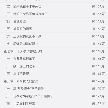
（二）如果她在手术中死亡
161
（三）她的生命已不值得存在了
161
（四）使她舒适
162
（五）对国家的损害
162
（六）上议院的意见不一致
163
（七）应该分期赔偿吗？
164
第七章 一个人被伤害致死时
166
（一）公共马车翻车了
166
（二）接二连三的改革
167
（三）幸福的希望
168
第八章 未来收入的损失
170
（一）对“年龄损失”不予赔偿
170
（二）现在对“年龄损失”予以赔偿了
171
（三）小鸡回到了鸡窝
171