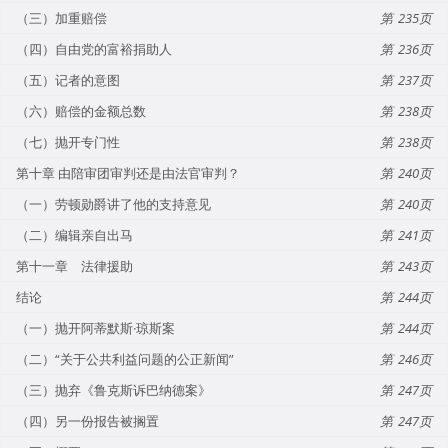
（三）加重赔偿
235
（四）自由党的富裕捐助人
236
（五）记者的意图
237
（六）赔偿的金额总数
238
（七）抛开专门性
238
第十章 由陪审团审判还是由法官审判？
240
（一）劳顿勋爵讲了他的支持意见
240
（二）编辑亲自出马
241
第十一章 法律援助
243
结论
244
（一）抛开阿蒂默斯·琼斯案
244
（二）“关于公共利益问题的公正新闻”
246
（三）抛弃《鲁克斯诉巴纳德案》
247
（四）另一份报告被搁置
247