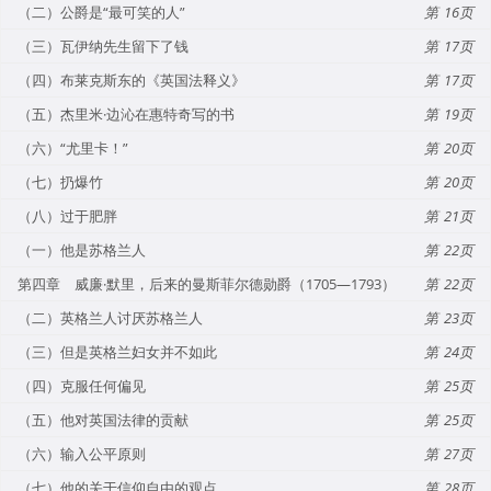
（二）公爵是“最可笑的人”
16
（三）瓦伊纳先生留下了钱
17
（四）布莱克斯东的《英国法释义》
17
（五）杰里米·边沁在惠特奇写的书
19
（六）“尤里卡！”
20
（七）扔爆竹
20
（八）过于肥胖
21
（一）他是苏格兰人
22
第四章 威廉·默里，后来的曼斯菲尔德勋爵（1705—1793）
22
（二）英格兰人讨厌苏格兰人
23
（三）但是英格兰妇女并不如此
24
（四）克服任何偏见
25
（五）他对英国法律的贡献
25
（六）输入公平原则
27
（七）他的关于信仰自由的观点
28