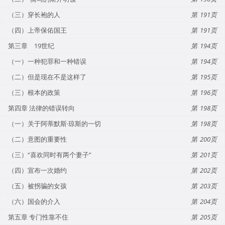
（三）穿长袍的人
191
（四）上帝保佑国王
191
第三章 19世纪
194
（一）一种犯罪和一种错误
194
（二）但是现在不是这样了
195
（三）根本的政策
196
第四章 法律的错误转向
198
（一）关于阿蒂默斯·琼斯的一切
198
（二）意图的重要性
200
（三）“喜欢同时有两个妻子”
201
（四）宣布一次婚约
202
（五）被拐骗的女孩
203
（六）国会的介入
204
第五章 专门性靠不住
205