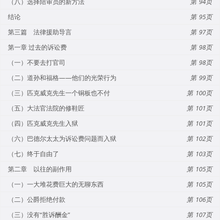
（八）选择陪审员的新方法
94
结论
95
第三篇 法律援助导言
97
第一章 过去的诉讼费
98
（一）不要去打官司
98
（二）道孙和福格——他们的光荣行为
99
（三）匹克威克先生一个铜板也不付
100
（五）大法官法院的修鞋匠
101
（四）匹克威克先生入狱
101
（六）巴德尔太太为诉讼费问题而入狱
102
（七）终于自由了
103
第二章 以往的副作用
105
（一）一大堆花费巨大的无聊东西
105
（二）公爵拒绝付款
106
（三）没有“胜诉酬金”
107