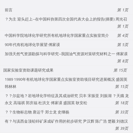
前言
1
？为主 迎头赶上--在中国科协第四次全国代表大会上的报告(摘要) 周光召
1
中国科学院地球化学研究所有机地球化学国家重点实验室简介
4
90年代有机地球化学展望 傅家谟
5
加强天然气资源勘探与科学研究--我国油气资源对策研究材料之一 傅家谟
8
国家实验室资助课题研究成果
15
1989 1990年有机地球化学国家重点实验室资助项目研究进展概况 盛国英
韩林林
15
？？尔盆地？岩地球化学特征及其成油研究 贝丰 宋振亚 刘振湖 ？天娥 龙
永文 高瑞祺 郭庆福 杜洪文 傅家谟 盛国英 耿安松
18
？？生物标志物 唐运千 郑士龙 史继杨
33
有？与滇西金顶铅锌矿床成矿作用的初步研究 尹汉辉 陈广浩 楚颖 刘德汉
39