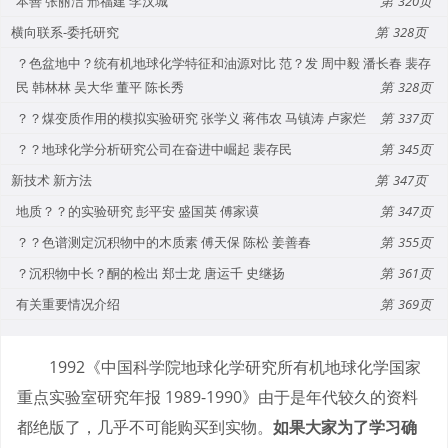
本善 张丽洁 邢福建 李汉城
320
横向联系-委托研究
328
？色盆地中？统有机地球化学特征和油源对比 范？发 周中毅 潘长春 裴存
民 韩林林 吴大华 董平 陈长秀
328
？？煤变质作用的模拟实验研究 张学义 蒋伟农 马镇涛 卢家烂
337
？？地球化学分析研究公司在奋进中崛起 裴存民
345
新技术 新方法
347
地质？？的实验研究 彭平安 盛国英 傅家谟
347
？？色谱测定沉积物中的木质素 傅天保 陈松 姜善春
355
？沉积物中长？酮的检出 郑士龙 唐运千 史继扬
361
有关重要情况介绍
369
1992《中国科学院地球化学研究所有机地球化学国家
重点实验室研究年报 1989-1990》由于是年代较久的资料
都绝版了，几乎不可能购买到实物。
如果大家为了学习确