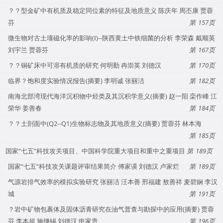
？？型金矿中有机质及稳定同位素的特征及地质意义 陈庆年 周丕康 贾蓉
芬
157
微生物对古土壤磁化率的影响(Ⅰ)--陕西黄土中铁细菌的分析 李荣森 戴顺英
刘宇兰 贾蓉芬
167
？？铜矿床中可溶有机质的研究 何明勤 冉崇英 刘德汉
170
临界？饱和度实验情况报告(摘要) 李明诚 张丽洁
182
南海北部湾现代海洋沉积物中烃类及其沉积学意义(摘要) 赵一阳 栾作峰 江
荣华 姜善春
184
？？土剖面中(Q2--Q1)生物标志物及其地质意义(摘要) 贾蓉芬 林本海
185
国家“七五”科技攻关项目、中国科学院重大项目和重中之重项目
189
国家“七五”科技攻关课题评审结果简介 傅家谟 刘德汉 卢家烂
189
气源岩排气效率的模拟实验研究 张丽洁 汪本善 邢福建 敖善祥 麦碧娴 李汉
城
191
？岩中矿物包裹体及固体沥青研究在油气普查与勘探中的应用(摘要) 贾蓉
芬 李本超 施继锡 刘德汉 申家贵
196