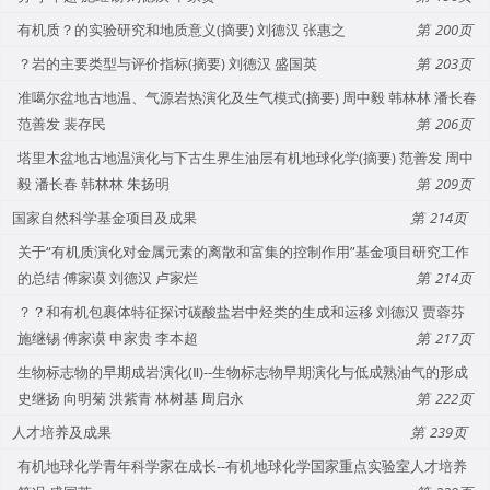
有机质？的实验研究和地质意义(摘要) 刘德汉 张惠之
200
？岩的主要类型与评价指标(摘要) 刘德汉 盛国英
203
准噶尔盆地古地温、气源岩热演化及生气模式(摘要) 周中毅 韩林林 潘长春
范善发 裴存民
206
塔里木盆地古地温演化与下古生界生油层有机地球化学(摘要) 范善发 周中
毅 潘长春 韩林林 朱扬明
209
国家自然科学基金项目及成果
214
关于“有机质演化对金属元素的离散和富集的控制作用”基金项目研究工作
的总结 傅家谟 刘德汉 卢家烂
214
？？和有机包裹体特征探讨碳酸盐岩中烃类的生成和运移 刘德汉 贾蓉芬
施继锡 傅家谟 申家贵 李本超
217
生物标志物的早期成岩演化(Ⅱ)--生物标志物早期演化与低成熟油气的形成
史继扬 向明菊 洪紫青 林树基 周启永
222
人才培养及成果
239
有机地球化学青年科学家在成长--有机地球化学国家重点实验室人才培养