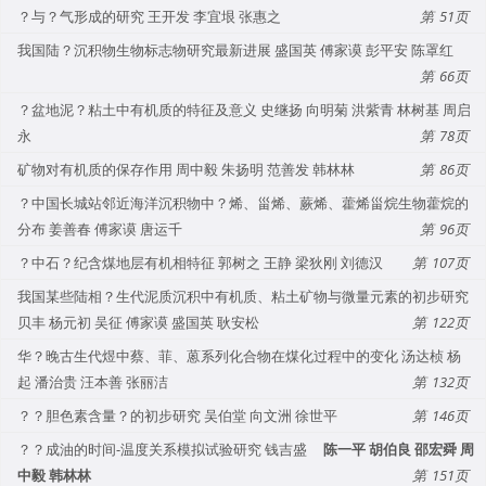
？与？气形成的研究 王开发 李宜垠 张惠之
51
我国陆？沉积物生物标志物研究最新进展 盛国英 傅家谟 彭平安 陈罩红
66
？盆地泥？粘土中有机质的特征及意义 史继扬 向明菊 洪紫青 林树基 周启
永
78
矿物对有机质的保存作用 周中毅 朱扬明 范善发 韩林林
86
？中国长城站邻近海洋沉积物中？烯、甾烯、蕨烯、藿烯甾烷生物藿烷的
分布 姜善春 傅家谟 唐运千
96
？中石？纪含煤地层有机相特征 郭树之 王静 梁狄刚 刘德汉
107
我国某些陆相？生代泥质沉积中有机质、粘土矿物与微量元素的初步研究
贝丰 杨元初 吴征 傅家谟 盛国英 耿安松
122
华？晚古生代煜中蔡、菲、蒽系列化合物在煤化过程中的变化 汤达桢 杨
起 潘治贵 汪本善 张丽洁
132
？？胆色素含量？的初步研究 吴伯堂 向文洲 徐世平
146
？？成油的时间-温度关系模拟试验研究 钱吉盛
陈一平 胡伯良 邵宏舜 周
中毅 韩林林
151