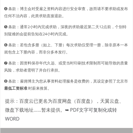
➍ 条款：博主会对受雇之资料内容进行安全审查，故而请不要求助或发布
任何不法内容，此类求助直接退款。
➎ 条款：通常2小时内完成求助，深夜的求助最迟第二天12点前，个别特
别疑难的会提前告知在24小时内完成。
➏ 条款：若包含多册（如上、下册）每次求助仅受理一册，除非原本一本
就包含上下册内容，而非分多本发行。
➐ 条款：因资料保存年代久远、或受当时印刷技术限制而可能导致的质量
风险，求助者需明了并自行承担。
➑ 条款：雇佣博主为您从事资料处理服务是收费的，其设定参照了北京市
最低工资标准
时薪来推算。
提示：百度云已更名为百度网盘（百度盘），天翼云盘、
微盘下载地址……暂未提供。
➥ PDF文字可复制化或转
WORD