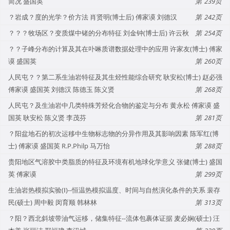
简况 盛国英
239
？岩成？度的光学？价方法 肖贤明(博士后) 傅家谟 刘德汉
242
？？？牧场区？变质煤中锗的分布特征 刘金钟(博士后) 许云秋
254
？？子峰分布的计算及其在卟啉质谱数据处理中的应用 许家友(博士) 傅家
谟 盛国英
260
人民屯？？第二系生油岩特征及其生烃性能综合研究 耿安松(博士) 赵必强
傅家谟 盛国英 刘德汉 陈德玉 陈义贤
268
人民屯？及生油岩中几类特殊芳烃化合物的鉴定与分布 黄永松 傅家谟 盛
国英 耿安松 陈义贤 李茂芬
281
？阳盆地石的初次运移中生物标志物的分异作用及其影响因素 陈军红(博
士) 傅家谟 盛国英 R.P.Philp 马万怡
288
贵阳地区气溶胶中类脂质的特征及环境有机地球化学意义 张健(博士) 盛国
英 傅家谟
299
生油岩热模拟实验(Ⅰ)--恒温热模拟温度、时间与自然演化条件的关系 裴存
民(硕士) 周中毅 闵育顺 韩林林
313
？阳？西北斜坡带油气运移，储集特征--流体包裹体证据 麦必娴(硕士) 汪