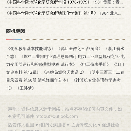
《中国科学院地球化学研究所年报 1978-1979》
1981 贵阳：贵州人民出版社 13115·29
《中国科学院地球化学研究所地球化学集刊 第1号》
1984 北京：科学出版社 13031·2729
随机翻阅
《化学教学基本技能训练》
《说岳全传之三 战洞庭》
《浙江省水
产志》
《燃料工业部电业管理总局制订 电力工业典型规程之10 电
力变压器运行和检修典型规程 试行本》
《电工仪表手册》
《江门
文史资料 第12辑》
《余姚茹墟徐氏家谱 2》
《明史三百三十二卷
目录四卷 第68册 清乾隆四年刻本》
《计算机专业英语教学参考
书》
《王孙梦》
声明：资料信息来源于网络，站点不存储任何内容文件，如
有意见可邮件 mtoou@outlook.com
热爱伟大祖国 ♥ 维护民族团结 ♥ 弘扬传统文化 ♥ 促进社会