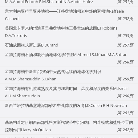
M.A.Aboul-Fetouh E.M.Shaltout N.A.Abdel-Hafez
251
意大利南亚得里亚外地槽——迁移盆地浊积岩中烃的聚积地Raffaele
Casnedi
252
美国北卡罗来纳州迪普里弗盆地中晚三叠世煤的成因E.I.Robbins
D.A.Textoris
253
石油成因模式新进展B.Durand
257
孟加拉海槽石油和凝析油地球化学特征M.Ahmed S.I.Khan M.A.Sattar
258
孟加拉海槽中新世沉积物中天然气运移的地球化学判识
A.M.M.Shamsuddin S.I.Khan
259
孟加拉海槽有机质成熟度及其与埋藏时间、温度和深度的关系M.Ismail
A.H.M.Shamsuddin
260
新西兰塔拉纳基盆地深部砂岩中孔隙度的发育J.D.Collen R.H.Newman
261
基底构造对伊朗西南部扎格罗斯褶皱带中沉积相、构造模式和盐栓位置的
控制作用Harry McQuillan
262