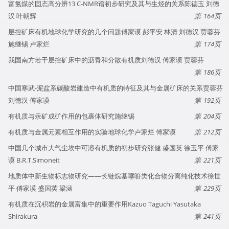
富氢煤的固态高分辨13 C-NMR谱初步研究及其与生烃的关系陈德玉 刘德
汉 叶朝辉
164
层控矿床有机地球化学研究的几个问题傅家谟 彭平安 林清 刘德汉 贾蓉芬
施继锡 卢家烂
174
我国南方若干层控矿床中的沥青和分散有机质刘德汉 傅家谟 贾蓉芬
186
中国寒武-泥盆系碳酸岩建造中有机质的特征及其与金属矿床的关系贾蓉芬
刘德汉 傅家谟
192
有机质与汞矿成矿作用的包裹体研究施继锡
204
有机质与金属元素相互作用的实验地球化学卢家烂 傅家谟
212
中国几个城市大气尘埃中可溶有机质的初步研究张健 盛国英 徐玉平 傅家
谟 B.R.T.Simoneit
221
地质体中新生物标志物研究——长链烷基噻吩类化合物分离纯化技术徐世
平 傅家谟 盛国英 梁涵
229
有机质在沉积岩的金属富集中的重要作用Kazuo Taguchi Yasutaka
Shirakura
241