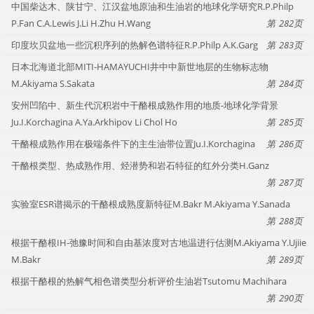
中国柴达木、陕甘宁、江汉盆地原油和生油岩的地球化学研究R.P.Philp
P.Fan C.A.Lewis J.Li H.Zhu H.Wang
282
印度坎贝盆地一些沉积序列的热解色谱特征R.P.Philp A.K.Garg
283
日本北海道北部MITI-HAMAYUCHI井中中新世地层的生物标志物
M.Akiyama S.Sakata
284
安州凹陷中、新生代沉积岩中干酪根成熟作用的地质-地球化学背景
Ju.I.Korchagina A.Ya.Arkhipov Li Chol Ho
285
干酪根成熟作用在极端条件下的主生油带位置Ju.I.Korchagina
286
干酪根类型、热成熟作用、烃潜势和岩石特征的红外分类H.Ganz
287
实验室ESR谱揭示的干酪根成熟度新特征M.Bakr M.Akiyama Y.Sanada
288
根据干酪根IH-弛豫时间和自由基浓度对古地温进行估测M.Akiyama Y.Ujiie
M.Bakr
289
根据干酪根的热解气相色谱类型分析评价生油岩Tsutomu Machihara
290