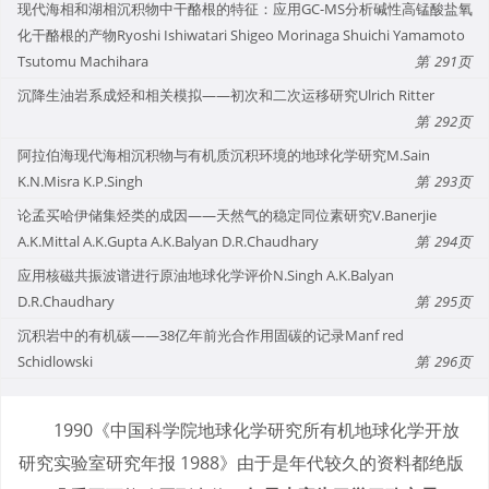
现代海相和湖相沉积物中干酪根的特征：应用GC-MS分析碱性高锰酸盐氧
化干酪根的产物Ryoshi Ishiwatari Shigeo Morinaga Shuichi Yamamoto
Tsutomu Machihara
291
沉降生油岩系成烃和相关模拟——初次和二次运移研究Ulrich Ritter
292
阿拉伯海现代海相沉积物与有机质沉积环境的地球化学研究M.Sain
K.N.Misra K.P.Singh
293
论孟买哈伊储集烃类的成因——天然气的稳定同位素研究V.Banerjie
A.K.Mittal A.K.Gupta A.K.Balyan D.R.Chaudhary
294
应用核磁共振波谱进行原油地球化学评价N.Singh A.K.Balyan
D.R.Chaudhary
295
沉积岩中的有机碳——38亿年前光合作用固碳的记录Manf red
Schidlowski
296
1990《中国科学院地球化学研究所有机地球化学开放
研究实验室研究年报 1988》由于是年代较久的资料都绝版