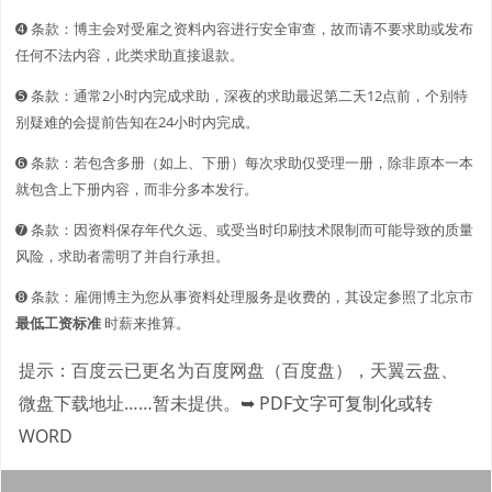
➍ 条款：博主会对受雇之资料内容进行安全审查，故而请不要求助或发布
任何不法内容，此类求助直接退款。
➎ 条款：通常2小时内完成求助，深夜的求助最迟第二天12点前，个别特
别疑难的会提前告知在24小时内完成。
➏ 条款：若包含多册（如上、下册）每次求助仅受理一册，除非原本一本
就包含上下册内容，而非分多本发行。
➐ 条款：因资料保存年代久远、或受当时印刷技术限制而可能导致的质量
风险，求助者需明了并自行承担。
➑ 条款：雇佣博主为您从事资料处理服务是收费的，其设定参照了北京市
最低工资标准
时薪来推算。
提示：百度云已更名为百度网盘（百度盘），天翼云盘、
微盘下载地址……暂未提供。
➥ PDF文字可复制化或转
WORD