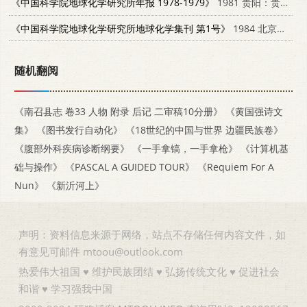
《中国科学院地球化学研究所年报 1978-1979》
1981 贵阳：贵州人民出版社 13115·29
《中国科学院地球化学研究所地球化学集刊 第1号》
1984 北京：科学出版社 13031·2729
随机翻阅
《南召县志 卷33 人物 附录 后记 二审稿10分册》
《黄国强诗文
集》
《图书发行自动化》
《18世纪的中国与世界 边疆民族卷》
《腹部外科疾病诊断纲要》
《一手拿镐，一手拿枪》
《计算机基
础与操作》
《PASCAL A GUIDED TOUR》
《Requiem For A
Nun》
《新沂河上》
声明：资料信息来源于网络，站点不存储任何内容文件，如
有意见可邮件 mtoou@outlook.com
热爱伟大祖国 ♥ 维护民族团结 ♥ 弘扬传统文化 ♥ 促进社会
和谐 ♥ 学习强我中国