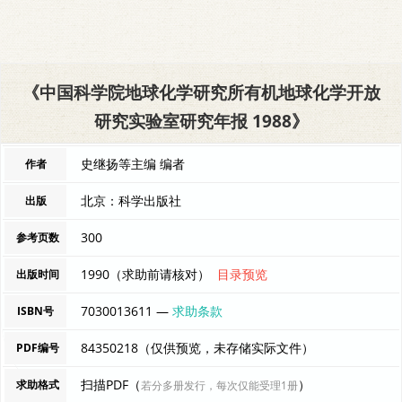
《中国科学院地球化学研究所有机地球化学开放
研究实验室研究年报 1988》
史继扬等主编 编者
作者
北京：科学出版社
出版
300
参考页数
1990（求助前请核对）
目录预览
出版时间
7030013611 —
求助条款
ISBN号
84350218（仅供预览，未存储实际文件）
PDF编号
扫描PDF（
）
求助格式
若分多册发行，每次仅能受理1册