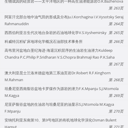
生物成因的硅质岩——太平洋地区的一种高生油潜能源岩O.K.Bazhenova
263
阿富汗北部台地中油气田的形成及分布Ju.I.Korchagina I.V.Vysotsky Seraj
Rahmanuddin
264
西西伯利亚古生代次地台杂岩的石油地球化学V.S.Vyshemirsky
265
科威特沉积矿床地球化学概况石油部技术事务所
266
高韦里河盆地白垩纪海进-海退沉积层序的生油岩生油潜力Kuldeep
Chandra P.C.Philip P.Sridharan V.S.Chopra Brahmaji Rao P.K.Saha
267
澳大利亚昆士兰洛米德盆地第三系油页岩Dr.Robert R.F.Kinghorn
M.Rahman
268
坦桑尼亚西南裂谷盆地卡罗煤作为源岩的潜力F.K.Mpanju S.J.Ntomola
M.Kagya
269
尼亚萨裂谷盆地的生油岩与坦桑尼亚的油显示S.J.Ntomola M.Kagya
F.Mpanju
270
安纳托利亚东南第10、第9号地区的有机地球化学演化Osman Bulent
Harput
271