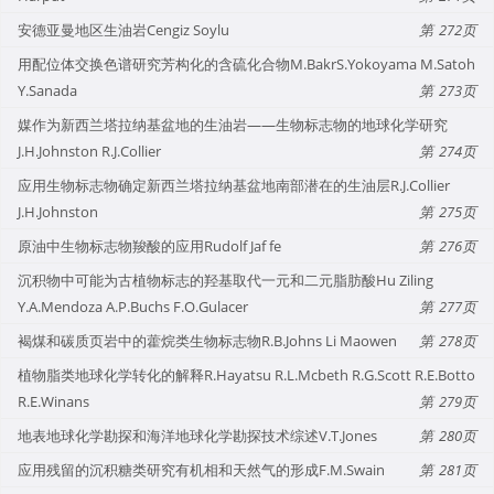
安德亚曼地区生油岩Cengiz Soylu
272
用配位体交换色谱研究芳构化的含硫化合物M.BakrS.Yokoyama M.Satoh
Y.Sanada
273
媒作为新西兰塔拉纳基盆地的生油岩——生物标志物的地球化学研究
J.H.Johnston R.J.Collier
274
应用生物标志物确定新西兰塔拉纳基盆地南部潜在的生油层R.J.Collier
J.H.Johnston
275
原油中生物标志物羧酸的应用Rudolf Jaf fe
276
沉积物中可能为古植物标志的羟基取代一元和二元脂肪酸Hu Ziling
Y.A.Mendoza A.P.Buchs F.O.Gulacer
277
褐煤和碳质页岩中的藿烷类生物标志物R.B.Johns Li Maowen
278
植物脂类地球化学转化的解释R.Hayatsu R.L.Mcbeth R.G.Scott R.E.Botto
R.E.Winans
279
地表地球化学勘探和海洋地球化学勘探技术综述V.T.Jones
280
应用残留的沉积糖类研究有机相和天然气的形成F.M.Swain
281