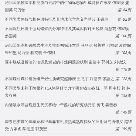
泌阳凹陷较深湖相泥质白云岩中的生物标志物组成特征许家友 傅家谟 盛
国英 马万怡
84
不同岩类热解气相色谱特征及其地球化学意义尚慧芸 王锐良
92
不同沉积环境中伽马蜡烷的分布特征及其成因探讨王锐良 尚慧芸 傅家谟
盛国英
100
泌阳凹陷湖相碳酸岩生油及排烃初探汪本善 张丽洁 敖善祥 邢福健 麦碧娴
朱绍璧 马万怡 程克明 金伟明
108
冀中煤成凝析油的油源及煤岩的排烃问题梁狄刚 秦建中 郭树芝 刘德汉
119
不同煤相煤和镜质组产烃性质研究赵师庆 王飞宇 刘德汉 张惠之
128
不同类型未熟干酪根的TGA热降解动力学研究钱吉盛 陈一平 周中毅 韩 林
裴存民
138
内陆淡水湖盆晚新生代沉积物中干酪根的研究杨元初 黄飞 姜善春
149
南票热变煤的烷基萘和甲基菲有机质热成熟度指标的应用研究唐修义 赵继
尧 方家虎 陈德玉 郭茂宏
159