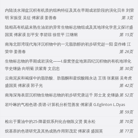
内陆淡水湖盆沉积有机质的组构特征及其在早期成岩阶段的演化贝丰 刘荣
明 宋振亚 吴征 傅家谟 姜善春
3
陆相高有机硫未熟生油岩的异常生物标志物组成及其地球化学意义探讨盛
国英 傅家谟 彭平安 李碧琼 徐世平 江继纲
15
南海北部湾现代海洋沉积物中的一元脂肪醇的初步研究赵一阳 栾作峰 江
荣华 姜善春
26
生物标志物的早期成岩演化——Ⅰ.柴窝堡盆地第四纪沉积物的有机地球化
学史继扬 向明菊 洪紫青 文启忠
30
云南泥炭和褐煤中的脂肪酸、肪脂酮和藿烷酸顾永达 王强 张素丽 吴奇虎
盛国英 傅家谟 郭子光
42
南海深海表层沉积物生物标志物的初步研究唐运千 郑士龙 史继扬
52
岩卟啉的气相色谱-质谱-计算机分析范善发 傅家谟 G.Eglinton L.Dyas
59
检出于重油中的25-降藿烷系列化合物陈义贤 黄永松
70
烷基萘的色谱研究及其热成熟作用郭茂宏 傅家谟 盛国英
77