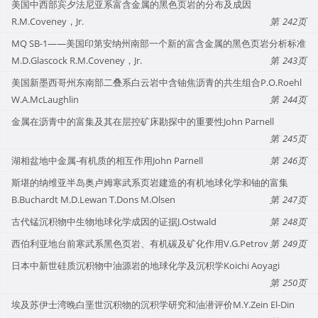
美国中西部宾夕法尼亚系富含金属的黑色页岩的分布及成因
R.M.Coveney，Jr.
242
MQ SB-1——美国印第安纳州南部一个新的富含金属的黑色页岩分析标准
M.D.Glascock R.M.Coveney，Jr.
243
美国新墨西哥州东南部二叠系白云岩中含铀焦沥青的共生组合P.O.Roehl
W.A.McLaughlin
244
金属在沥青中的富集及其在层控矿床勘探中的重要性John Parnell
245
湖相盆地中金属-有机质的相互作用John Parnell
246
斯堪的纳维亚半岛奥卢姆寒武系页岩建造的有机地球化学和铀的富集
B.Buchardt M.D.Lewan T.Dons M.Olsen
247
古代锰沉积物中生物地球化学成因的证据J.Ostwald
248
西伯利亚地台前寒武系黑色页岩、有机碳及矿化作用V.G.Petrov
249
日本中新世硅质沉积物中油源岩的地球化学及沉积学Koichi Aoyagi
250
埃及苏伊士湾晚白垩世沉积物的沉积学研究和油潜评价M.Y.Zein El-Din