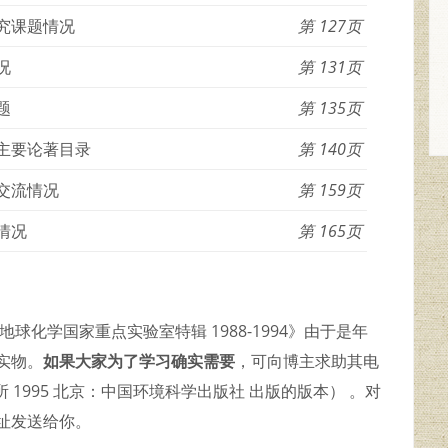
究课题情况
127
况
131
题
135
主要论著目录
140
交流情况
159
情况
165
球化学国家重点实验室特辑 1988-1994》由于是年
实物。
如果大家为了学习确实需要
，可向博主求助其电
 1995 北京：中国环境科学出版社 出版的版本） 。对
址发送给你。