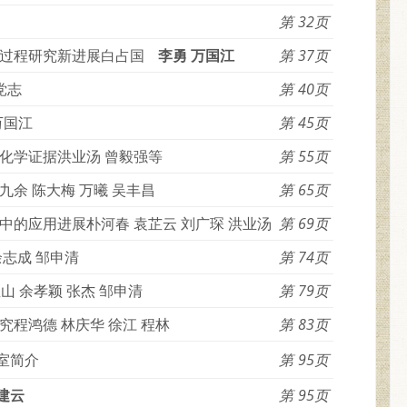
32
过程研究新进展白占国
李勇 万国江
37
党志
40
万国江
45
化学证据洪业汤 曾毅强等
55
余 陈大梅 万曦 吴丰昌
65
的应用进展朴河春 袁芷云 刘广琛 洪业汤
69
志成 邹申清
74
 余孝颖 张杰 邹申清
79
程鸿德 林庆华 徐江 程林
83
室简介
95
建云
95