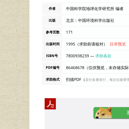
中国科学院地球化学研究所 编者
作者
北京：中国环境科学出版社
出版
171
参考页数
1995（求助前请核对）
目录预览
出版时间
7800938239 —
求助条款
ISBN号
86468678（仅供预览，未存储实
PDF编号
扫描PDF（
求助格式
若分多册发行，每次仅能受