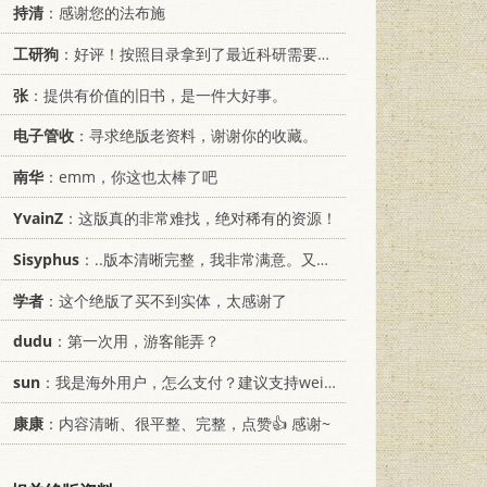
持清
：感谢您的法布施
工研狗
：好评！按照目录拿到了最近科研需要的材料！
张
：提供有价值的旧书，是一件大好事。
电子管收
：寻求绝版老资料，谢谢你的收藏。
南华
：emm，你这也太棒了吧
YvainZ
：这版真的非常难找，绝对稀有的资源！
Sisyphus
：..版本清晰完整，我非常满意。又及，这本《话语的真相》...
学者
：这个绝版了买不到实体，太感谢了
dudu
：第一次用，游客能弄？
sun
：我是海外用户，怎么支付？建议支持weixin支付
康康
：内容清晰、很平整、完整，点赞👍 感谢~