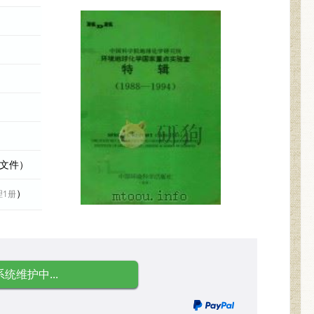
际文件）
）
理1册
系统维护中...