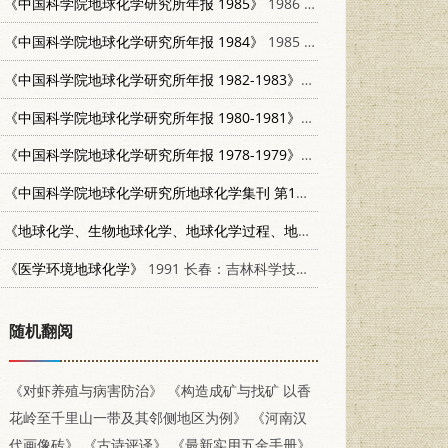
《中国科学院地球化学研究所年报 1985》
1986 贵阳：贵州人民出版社 13115·76
《中国科学院地球化学研究所年报 1984》
1985 贵阳：贵州人民出版社 13115·59
《中国科学院地球化学研究所年报 1982-1983》
1983 贵阳：贵州人民出版
《中国科学院地球化学研究所年报 1980-1981》
1982 贵阳：贵州人民出版
《中国科学院地球化学研究所年报 1978-1979》
1981 贵阳：贵州人民出版
《中国科学院地球化学研究所地球化学集刊 第1号》
1984 北京：科学出版
《地球化学、生物地球化学、地球化学过程、地球化学图解》
1957 北
《医学环境地球化学》
1991 长春：吉林科学技术出版社 753840712X
随机翻阅
《对虾养殖与病害防治》
《构造成矿与找矿 以香
花岭至千里山一带及其邻侧地区为例》
《河南汉
代画像砖》
《古诗评译》
《最新实用五金手册》