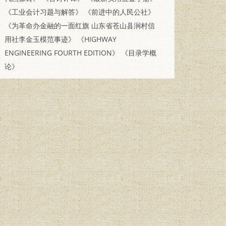
《工业会计习题与解答》
《前进中的人民公社》
《为革命办金融的一面红旗 山东省苍山县涧村信
用社李金玉模范事迹》
《HIGHWAY
ENGINEERING FOURTH EDITION》
《目录学概
论》