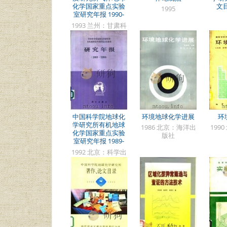
化学国家重点实验
文目
1995
室研究年报 1990-
1992
1993 兰州：甘肃科
学技术出版社
中国科学院地球化
环境地球化学进展
环
学研究所有机地球
1986 北京：海洋出
199
化学国家重点实验
版社
室研究年报 1989-
1990
1992 北京：科学出
版社