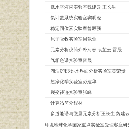
低水平液闪实验室魏建云 王长生
氡计数系统实验室窦明晓
稳定同位素实验室曾毅强
原子吸收实验室周竞业
元素分析仪简介朴河春 袁芷云 雷晟
气相色谱实验室雷晟
湖泊沉积物-水界面分析实验室黄荣贵
超净化学实验室彭建华
裂变径迹实验室张峰
计算站简介程林
多道能谱与微量元素分析王长生 魏建
环境地球化学国家重点实验室受理客座研