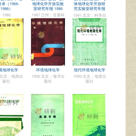
录（1966-
地球化学开放实验
体地球化学开放研
1986）
室研究年报 1986
究实验室研究年报
1988-1989
1986
1987 兰州：甘肃科
1991 北京：科学出
学技术出版社
版社
境地球化学
环境地球化学
现代环境地球化学
0 北京：地质出
1990 北京：海洋出
1999 北京：地质出
版社
版社
版社