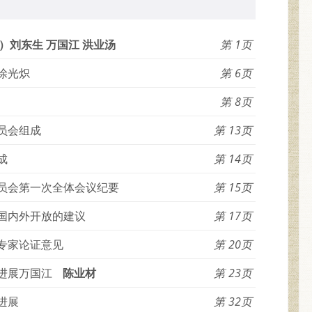
）刘东生 万国江 洪业汤
1
涂光炽
6
8
员会组成
13
成
14
员会第一次全体会议纪要
15
国内外开放的建议
17
专家论证意见
20
进展万国江
陈业材
23
进展
32