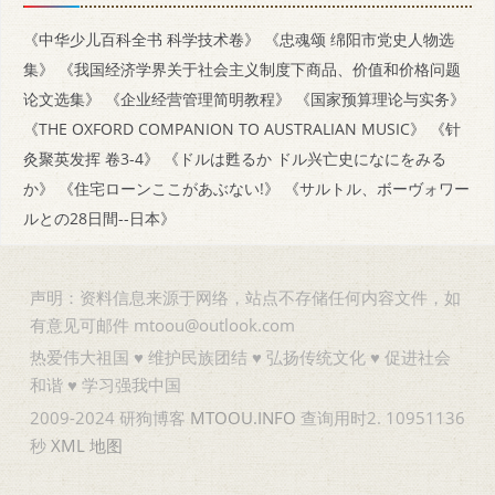
《中华少儿百科全书 科学技术卷》
《忠魂颂 绵阳市党史人物选
集》
《我国经济学界关于社会主义制度下商品、价值和价格问题
论文选集》
《企业经营管理简明教程》
《国家预算理论与实务》
《THE OXFORD COMPANION TO AUSTRALIAN MUSIC》
《针
灸聚英发挥 卷3-4》
《ドルは甦るか ドル兴亡史になにをみる
か》
《住宅ローンここがあぶない!》
《サルトル、ボーヴォワー
ルとの28日間--日本》
声明：资料信息来源于网络，站点不存储任何内容文件，如
有意见可邮件 mtoou@outlook.com
热爱伟大祖国 ♥ 维护民族团结 ♥ 弘扬传统文化 ♥ 促进社会
和谐 ♥ 学习强我中国
2009-2024 研狗博客
MTOOU.INFO
查询用时2. 10951136
秒
XML
地图