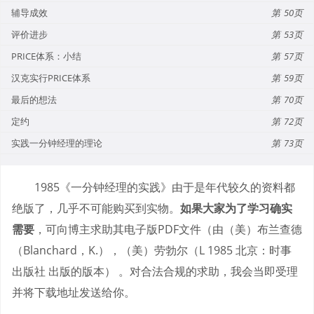
辅导成效
50
评价进步
53
PRICE体系：小结
57
汉克实行PRICE体系
59
最后的想法
70
定约
72
实践一分钟经理的理论
73
1985《一分钟经理的实践》由于是年代较久的资料都
绝版了，几乎不可能购买到实物。
如果大家为了学习确实
需要
，可向博主求助其电子版PDF文件（由（美）布兰查德
（Blanchard，K.），（美）劳勃尔（L 1985 北京：时事
出版社 出版的版本） 。对合法合规的求助，我会当即受理
并将下载地址发送给你。