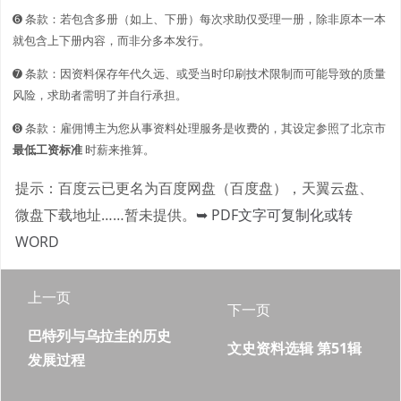
➏ 条款：若包含多册（如上、下册）每次求助仅受理一册，除非原本一本
就包含上下册内容，而非分多本发行。
➐ 条款：因资料保存年代久远、或受当时印刷技术限制而可能导致的质量
风险，求助者需明了并自行承担。
➑ 条款：雇佣博主为您从事资料处理服务是收费的，其设定参照了北京市
最低工资标准
时薪来推算。
提示：百度云已更名为百度网盘（百度盘），天翼云盘、
微盘下载地址……暂未提供。
➥ PDF文字可复制化或转
WORD
上一页
下一页
巴特列与乌拉圭的历史
文史资料选辑 第51辑
发展过程