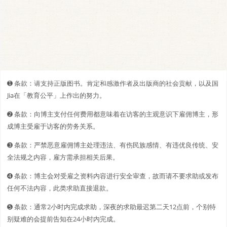
➊️ 条款：请支持正版图书。肯定和感激作者及出版商的社会贡献，以及国
Jia在「教育公平」上作出的努力。
➋️️ 条款：向博主支付任何费用都意味着在访客的主观意识下雇佣博主，形
成博主受雇于访客的劳务关系。
➌ 条款：严禁恶意雇佣博主处理违法、有伤民族感情、有违优良传统、安
全法规之内容，雇方需承担相关后果。
➍ 条款：博主会对受雇之资料内容进行安全审查，故而请不要求助或发布
任何不法内容，此类求助直接退款。
➎ 条款：通常2小时内完成求助，深夜的求助最迟第二天12点前，个别特
别疑难的会提前告知在24小时内完成。