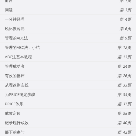
前言
1
问题
3
一分钟经理
4
说比做容易
6
管理的ABC法
9
管理的ABC法：小结
12
ABC法基本教程
13
管理成功者
24
有效的批评
26
从理论到实践
33
为PRICE确定步骤
35
PRICE体系
37
成效定位
38
记录现行成效
40
部下的参与
42