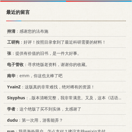
最近的留言
持清
：感谢您的法布施
工研狗
：好评！按照目录拿到了最近科研需要的材料！
张
：提供有价值的旧书，是一件大好事。
电子管收
：寻求绝版老资料，谢谢你的收藏。
南华
：emm，你这也太棒了吧
YvainZ
：这版真的非常难找，绝对稀有的资源！
Sisyphus
：..版本清晰完整，我非常满意。又及，这本《话语的真相》...
学者
：这个绝版了买不到实体，太感谢了
dudu
：第一次用，游客能弄？
sun
：我是海外用户，怎么支付？建议支持weixin支付