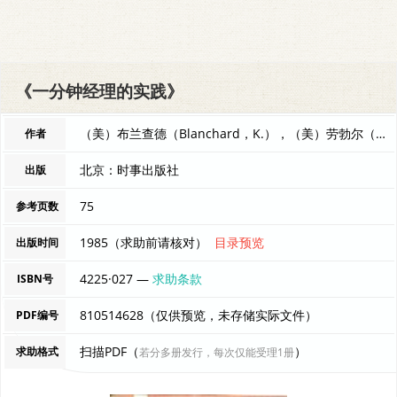
《一分钟经理的实践》
（美）布兰查德（Blanchard，K.），（美）劳勃尔（L 编者
作者
北京：时事出版社
出版
75
参考页数
1985（求助前请核对）
目录预览
出版时间
4225·027 —
求助条款
ISBN号
810514628（仅供预览，未存储实际文件）
PDF编号
扫描PDF（
）
求助格式
若分多册发行，每次仅能受理1册