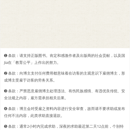
➊️ 条款：请支持正版图书。肯定和感激作者及出版商的社会贡献，以及国
Jia在「教育公平」上作出的努力。
➋️️ 条款：向博主支付任何费用都意味着在访客的主观意识下雇佣博主，形
成博主受雇于访客的劳务关系。
➌ 条款：严禁恶意雇佣博主处理违法、有伤民族感情、有违优良传统、安
全法规之内容，雇方需承担相关后果。
➍ 条款：博主会对受雇之资料内容进行安全审查，故而请不要求助或发布
任何不法内容，此类求助直接退款。
➎ 条款：通常2小时内完成求助，深夜的求助最迟第二天12点前，个别特