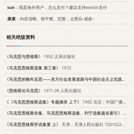
sun
：我是海外用户，怎么支付？建议支持weixin支付
康康
：内容清晰、很平整、完整，点赞👍 感谢~
相关绝版资料
《马克思与恩格斯》
1952 正风出版社
《马克思恩格斯选集 第三卷》
1972
《马克思的晚年反思——东方社会发展道路与中国社会主义实践》
19
《恩格斯论马克思》
1971.09 人民出版社
《《马克思恩格斯选集》专题摘录 上下》
1992 北京：中国广播电视出版社 7504316628
《马克思恩格斯全集、马克思恩格斯选集、列宁选集篇名索引》
1974
《马克思恩格斯学说集要 上》
天津：天津人民出版社 7201022520