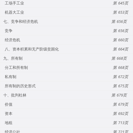
工场手工业
645
机器大工业
653
七、竞争和经济危机
656
竞争
656
经济危机
660
八、资本积累和无产阶级贫困化
664
九、所有制
668
分工和所有制
668
私有制
672
所有制的历史形式
675
十、批判杜林
679
价值
679
资本
692
地租
713
经济公社
721