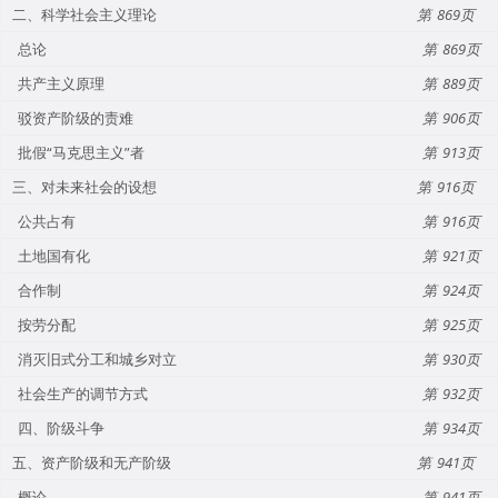
二、科学社会主义理论
869
总论
869
共产主义原理
889
驳资产阶级的责难
906
批假“马克思主义”者
913
三、对未来社会的设想
916
公共占有
916
土地国有化
921
合作制
924
按劳分配
925
消灭旧式分工和城乡对立
930
社会生产的调节方式
932
四、阶级斗争
934
五、资产阶级和无产阶级
941
概论
941