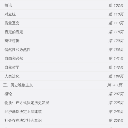
概论
102
对立统一
110
质量互变
113
否定的否定
118
辩证逻辑
120
偶然性和必然性
136
自由和必然
141
自然哲学
143
人类进化
189
三、历史唯物主义
207
概论
207
物质生产方式决定历史发展
225
经济基础决定上层建筑
243
社会存在决定社会意识
253