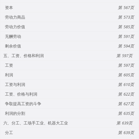
资本
567
劳动力商品
573
劳动力价值
585
无酬劳动
591
剩余价值
594
五、工资、价格和利润
597
工资
597
利润
605
工资与利润
610
工资、价格与利润
622
争取提高工资的斗争
627
利润的分割
635
六、分工、工场手工业、机器大工业
639
分工
639