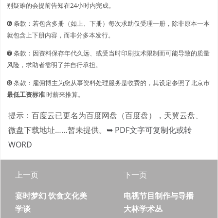
别疑难的会提前告知在24小时内完成。
➏ 条款：若包含多册（如上、下册）每次求助仅受理一册，除非原本一本
就包含上下册内容，而非分多本发行。
➐ 条款：因资料保存年代久远、或受当时印刷技术限制而可能导致的质量
风险，求助者需明了并自行承担。
➑ 条款：雇佣博主为您从事资料处理服务是收费的，其设定参照了北京市
最低工资标准
时薪来推算。
提示：百度云已更名为百度网盘（百度盘），天翼云盘、
微盘下载地址……暂未提供。
➥ PDF文字可复制化或转
WORD
上一页
下一页
宴时梦幻 饮食文化美
电视节目制作与导播
学谈
大林学术丛