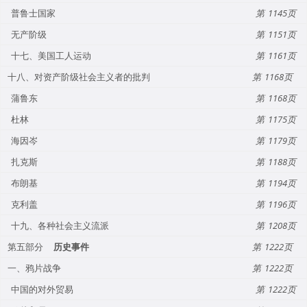
普鲁士国家
1145
无产阶级
1151
十七、美国工人运动
1161
十八、对资产阶级社会主义者的批判
1168
蒲鲁东
1168
杜林
1175
海因岑
1179
扎克斯
1188
布朗基
1194
克利盖
1196
十九、各种社会主义流派
1208
第五部分
历史事件
1222
一、鸦片战争
1222
中国的对外贸易
1222