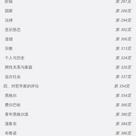
阶级
261
国家
266
法律
294
意识形态
302
道德
306
宗教
313
个人与历史
324
两性关系与家庭
326
远古社会
337
四、对哲学家的评论
354
黑格尔
354
费尔巴哈
366
青年黑格尔派
380
蒲鲁东
384
布鲁诺
386