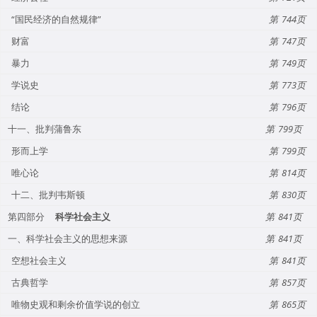
“国民经济的自然规律”
744
财富
747
暴力
749
学说史
773
结论
796
十一、批判蒲鲁东
799
形而上学
799
唯心论
814
十二、批判韦斯顿
830
第四部分
科学社会主义
841
一、科学社会主义的思想来源
841
空想社会主义
841
古典哲学
857
唯物史观和剩余价值学说的创立
865