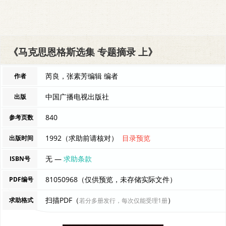
《马克思恩格斯选集 专题摘录 上》
芮良，张素芳编辑 编者
作者
中国广播电视出版社
出版
840
参考页数
1992（求助前请核对）
目录预览
出版时间
无 —
求助条款
ISBN号
81050968（仅供预览，未存储实际文件）
PDF编号
扫描PDF（
）
求助格式
若分多册发行，每次仅能受理1册