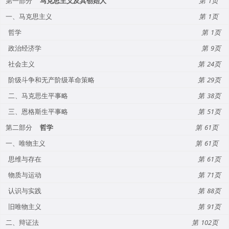
第一部分
马克思主义及其创始人
1
一、马克思主义
1
哲学
1
政治经济学
9
社会主义
24
阶级斗争和无产阶级革命策略
29
二、马克思生平事略
38
三、恩格斯生平事略
51
第二部分
哲学
61
一、唯物主义
61
思维与存在
61
物质与运动
71
认识与实践
88
旧唯物主义
91
二、辩证法
102