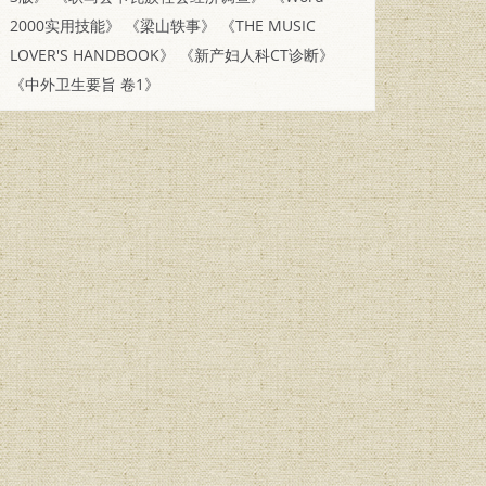
2000实用技能》
《梁山轶事》
《THE MUSIC
LOVER'S HANDBOOK》
《新产妇人科CT诊断》
《中外卫生要旨 卷1》