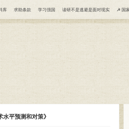
料库
求助条款
学习强国
读研不是逃避是面对现实
☭ 国
术水平预测和对策》