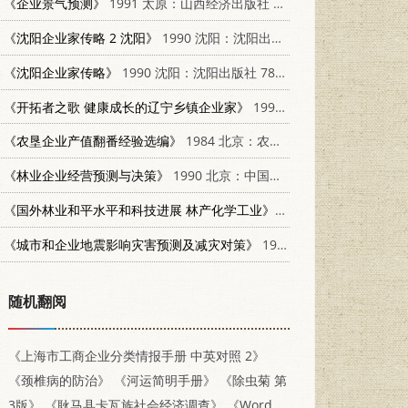
《企业景气预测》
1991 太原：山西经济出版社 7805770964
《沈阳企业家传略 2 沈阳》
1990 沈阳：沈阳出版社 7805564841
《沈阳企业家传略》
1990 沈阳：沈阳出版社 7805564841
《开拓者之歌 健康成长的辽宁乡镇企业家》
1996 沈阳：辽宁人民出版社 7205037964
《农垦企业产值翻番经验选编》
1984 北京：农业出版社 4144·560
《林业企业经营预测与决策》
1990 北京：中国林业出版社 7503805803
《国外林业和平水平和科技进展 林产化学工业》
1974 北京：科学出版社 
《城市和企业地震影响灾害预测及减灾对策》
1997 北京：中国铁道出版社 7113024874
随机翻阅
《上海市工商企业分类情报手册 中英对照 2》
《颈椎病的防治》
《河运简明手册》
《除虫菊 第
3版》
《耿马县卡瓦族社会经济调查》
《Word