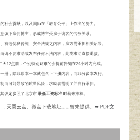
商的社会贡献，以及国Jia在「教育公平」上作出的努力。
主观意识下雇佣博主，形成博主受雇于访客的劳务关系。
情、有违优良传统、安全法规之内容，雇方需承担相关后果。
故而请不要求助或发布任何不法内容，此类求助直接退款。
二天12点前，个别特别疑难的会提前告知在24小时内完成。
理一册，除非原本一本就包含上下册内容，而非分多本发行。
限制而可能导致的质量风险，求助者需明了并自行承担。
，其设定参照了北京市
最低工资标准
时薪来推算。
），天翼云盘、微盘下载地址……暂未提供。
➥ PDF文