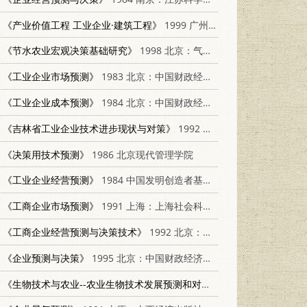
《产业价值工程 工业企业·建筑工程》
1999 广州：暨南大学出版社 7810297392
《节水农业宏观决策基础研究》
1998 北京：气象出版社 7502923659
《工业企业市场预测》
1983 北京：中国财政经济出版社 4166·419
《工业企业成本预测》
1984 北京：中国财政经济出版社 4166·536
《吉林省工业企业技术进步现状与对策》
1992 长春：吉林人民出版社 7206015468
《决策用技术预测》
1986 北京现代管理学院
《工业企业经营预测》
1984 中国发明创造者基金会；中国预测研究会
《工商企业市场预测》
1991 上海：上海社会科学院出版社 7805156816
《工商企业经营预测与决策技术》
1992 北京：北京经济学院出版社 7563803130
《企业预测与决策》
1995 北京：中国财政经济出版社 7500527225
《生物技术与农业--农业生物技术发展预测和对策讨论会资料汇编》
19