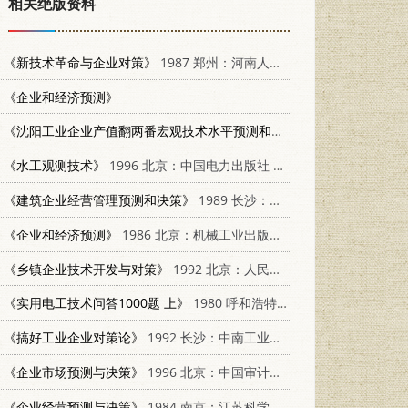
相关绝版资料
《新技术革命与企业对策》
1987 郑州：河南人民出版社 7215000567
《企业和经济预测》
《沈阳工业企业产值翻两番宏观技术水平预测和对策 第11集》
中国科协
《水工观测技术》
1996 北京：中国电力出版社 7801250281
《建筑企业经营管理预测和决策》
1989 长沙：湖南大学出版社 7314004234
《企业和经济预测》
1986 北京：机械工业出版社 15033·6528
《乡镇企业技术开发与对策》
1992 北京：人民出版社 7010011451
《实用电工技术问答1000题 上》
1980 呼和浩特：内蒙古人民出版社 15089·36(上)
《搞好工业企业对策论》
1992 长沙：中南工业大学出版社 7810204475
《企业市场预测与决策》
1996 北京：中国审计出版社 7800644707
《企业经营预测与决策》
1984 南京：江苏科学技术出版社 4196·005