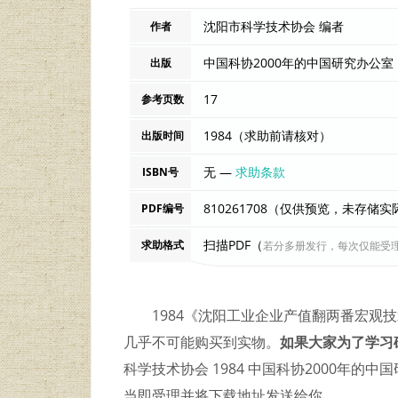
沈阳市科学技术协会 编者
作者
中国科协2000年的中国研究办公室
出版
17
参考页数
1984（求助前请核对）
出版时间
无 —
求助条款
ISBN号
810261708（仅供预览，未存储
PDF编号
扫描PDF（
求助格式
若分多册发行，每次仅能受
1984《沈阳工业企业产值翻两番宏观
几乎不可能购买到实物。
如果大家为了学习
科学技术协会 1984 中国科协2000年的
当即受理并将下载地址发送给你。