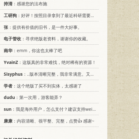
持清
：感谢您的法布施
工研狗
：好评！按照目录拿到了最近科研需要的材料！
张
：提供有价值的旧书，是一件大好事。
电子管收
：寻求绝版老资料，谢谢你的收藏。
南华
：emm，你这也太棒了吧
YvainZ
：这版真的非常难找，绝对稀有的资源！
Sisyphus
：..版本清晰完整，我非常满意。又及，这本《话语的真相》...
学者
：这个绝版了买不到实体，太感谢了
dudu
：第一次用，游客能弄？
sun
：我是海外用户，怎么支付？建议支持weixin支付
康康
：内容清晰、很平整、完整，点赞👍 感谢~