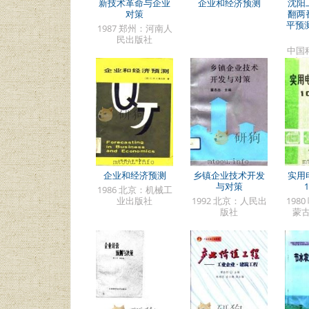
新技术革命与企业
企业和经济预测
沈阳
对策
翻两
平预测
1987 郑州：河南人
民出版社
中国科
中
企业和经济预测
乡镇企业技术开发
实用
与对策
1986 北京：机械工
业出版社
1992 北京：人民出
198
版社
蒙