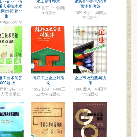
工业企业产值
水工观测技术
建筑企业经营管理
番宏观技术水
预测和决策
1996 北京：中国电
和对策 第11
力出版社
1989 长沙：湖南大
集
学出版社
协2000年的
国研究办会室
电工技术问答
搞好工业企业对策
企业市场预测与决
1000题 上
论
策
0 呼和浩特：内
1992 长沙：中南工
1996 北京：中国审
古人民出版社
业大学出版社
计出版社