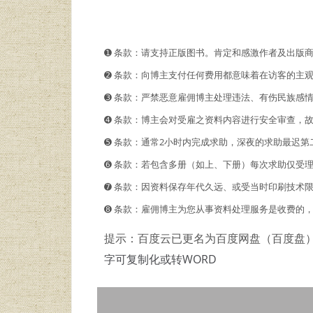
➊️ 条款：请支持正版图书。肯定和感激作者及出版
➋️️ 条款：向博主支付任何费用都意味着在访客的
➌ 条款：严禁恶意雇佣博主处理违法、有伤民族感
➍ 条款：博主会对受雇之资料内容进行安全审查，
➎ 条款：通常2小时内完成求助，深夜的求助最迟第
➏ 条款：若包含多册（如上、下册）每次求助仅受
➐ 条款：因资料保存年代久远、或受当时印刷技术
➑ 条款：雇佣博主为您从事资料处理服务是收费的
提示：百度云已更名为百度网盘（百度盘
字可复制化或转WORD