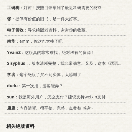
工研狗
：好评！按照目录拿到了最近科研需要的材料！
张
：提供有价值的旧书，是一件大好事。
电子管收
：寻求绝版老资料，谢谢你的收藏。
南华
：emm，你这也太棒了吧
YvainZ
：这版真的非常难找，绝对稀有的资源！
Sisyphus
：..版本清晰完整，我非常满意。又及，这本《话语的真相》...
学者
：这个绝版了买不到实体，太感谢了
dudu
：第一次用，游客能弄？
sun
：我是海外用户，怎么支付？建议支持weixin支付
康康
：内容清晰、很平整、完整，点赞👍 感谢~
相关绝版资料