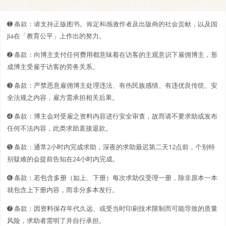
➊️ 条款：请支持正版图书。肯定和感激作者及出版商的社会贡献，以及国
Jia在「教育公平」上作出的努力。
➋️️ 条款：向博主支付任何费用都意味着在访客的主观意识下雇佣博主，形
成博主受雇于访客的劳务关系。
➌ 条款：严禁恶意雇佣博主处理违法、有伤民族感情、有违优良传统、安
全法规之内容，雇方需承担相关后果。
➍ 条款：博主会对受雇之资料内容进行安全审查，故而请不要求助或发布
任何不法内容，此类求助直接退款。
➎ 条款：通常2小时内完成求助，深夜的求助最迟第二天12点前，个别特
别疑难的会提前告知在24小时内完成。
➏ 条款：若包含多册（如上、下册）每次求助仅受理一册，除非原本一本
就包含上下册内容，而非分多本发行。
➐ 条款：因资料保存年代久远、或受当时印刷技术限制而可能导致的质量
风险，求助者需明了并自行承担。