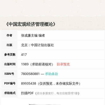
《中国宏观经济管理概论》
张成廉主编 编者
作者
北京：中国计划出版社
出版
417
参考页数
1989（求助前请核对）
目录预览
出版时间
7800580881 —
求助条款
ISBN号
89935438（仅供预览，未存储实际文件）
PDF编号
扫描PDF（
）
求助格式
若分多册发行，每次仅能受理1册