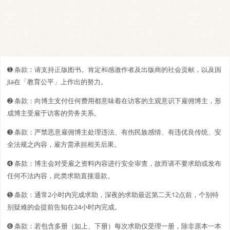
➊️ 条款：请支持正版图书。肯定和感激作者及出版商的社会贡献，以及国
Jia在「教育公平」上作出的努力。
➋️️ 条款：向博主支付任何费用都意味着在访客的主观意识下雇佣博主，形
成博主受雇于访客的劳务关系。
➌ 条款：严禁恶意雇佣博主处理违法、有伤民族感情、有违优良传统、安
全法规之内容，雇方需承担相关后果。
➍ 条款：博主会对受雇之资料内容进行安全审查，故而请不要求助或发布
任何不法内容，此类求助直接退款。
➎ 条款：通常2小时内完成求助，深夜的求助最迟第二天12点前，个别特
别疑难的会提前告知在24小时内完成。
➏ 条款：若包含多册（如上、下册）每次求助仅受理一册，除非原本一本