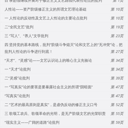
目 录必须继续开展对于修正主义文艺路线代表性论点的批判
1
人性论——资产阶级修正主义的所谓文艺理论基础
10
一 人性论的反动性及文艺上人性论的主要论点批判
10
二“全民文艺”批判
19
三 “写人”、“养人”文学批判
23
四 坚持党的基本路线，批判“阶级斗争熄灭”论和文艺上的“无冲突”论，把
批判人性论的斗争进行到底！
27
“天才”、“灵感”论——文艺认识论上的唯心主义先验论
34
一 “天才”论批判
34
二“灵感”论批判
39
一 “写真实”论的要害是要暴露社会主义的所谓“阴暗面”
47
“写真实”论批判
47
二 “艺术的最高原则是真实”，是虚伪反动的修正主义口号
52
三 歌颂工农兵、歌颂革命的光明，是无产阶级文艺的光荣职责
55
“现实主义——广阔的道路”论批判
59