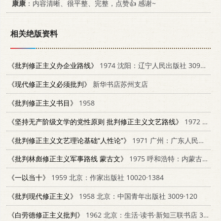
康康
：内容清晰、很平整、完整，点赞👍 感谢~
相关绝版资料
《批判修正主义办企业路线》
1974 沈阳：辽宁人民出版社 3090·261
《现代修正主义必须批判》
新华书店苏州支店
《批判修正主义书目》
1958
《坚持无产阶级文学的党性原则 批判修正主义文艺路线》
1972 合肥：安徽人民出版社 3102.307
《批判修正主义文艺理论基础“人性论”》
1971 广州：广东人民出版社 3111·114
《批判林彪修正主义军事路线 蒙古文》
1975 呼和浩特：内蒙古人民出版社 M5089·02
《一以当十》
1959 北京：作家出版社 10020·1384
《批判现代修正主义》
1958 北京：中国青年出版社 3009·120
《白劳德修正主义批判》
1962 北京：生活·读书·新知三联书店 3002·76