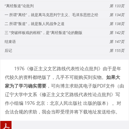
“离经叛道”论批判
133
一 所谓“离经”，就是离马克思列宁主义、毛泽东思想之经
134
二 所谓“叛道”，就是叛人民战争之道
138
三 “突破样板戏的框框”，是“离经叛道”论的翻版
142
结束语
147
后记
155
1976《修正主义文艺路线代表性论点批判》由于是年
代较久的资料都绝版了，几乎不可能购买到实物。
如果大
家为了学习确实需要
，可向博主求助其电子版PDF文件（由
辽宁大学中文系《修正主义文艺路线代表性论点批判》写
作小组编 1976 北京：北京人民出版社 出版的版本） 。对
合法合规的求助，我会当即受理并将下载地址发送给你。