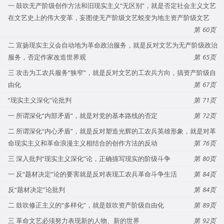
一 鼓吹无产阶级创作方法和旧现实主义“无区别”，就是否定社会主义文艺
在文艺史上的伟大变革，妄图使无产阶级文艺蜕变为地主资产阶级文艺
60
二 宣扬现实主义会自动地为革命政治服务，就是反对文艺为无产阶级政治
服务，否定作家改造世界观
65
三 攻击为工农兵服务“狭窄”，就是反对文艺的工农兵方向，搞资产阶级自
由化
67
“现实主义深化”论批判
71
一 所谓深化“内部矛盾”，就是对党的基本路线的否定
72
二 所谓深化“内心矛盾”，就是反对塑造光辉的工农兵英雄形象，就是对革
命现实主义和革命浪漫主义相结合的创作方法的反动
76
三 深入批判“现实主义深化”论，正确描写现实的阶级斗争
80
一 反“题材决定”论的要害就是反对表现工农兵革命斗争生活
84
反“题材决定”论批判
84
二 鼓吹修正主义的“多样化”，就是鼓吹资产阶级自由化
89
三 革命文艺必须努力表现新的人物、新的世界
92