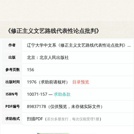
《修正主义文艺路线代表性论点批判》
辽宁大学中文系《修正主义文艺路线代表性论点批判》写作小组编 编者
作者
北京：北京人民出版社
出版
156
参考页数
1976（求助前请核对）
目录预览
出版时间
10071·157 —
求助条款
ISBN号
89837178（仅供预览，未存储实际文件）
PDF编号
扫描PDF（
）
求助格式
若分多册发行，每次仅能受理1册