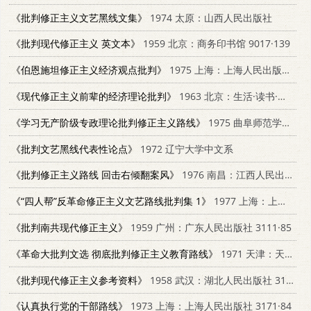
《批判修正主义文艺黑线文集》
1974 太原：山西人民出版社
《批判现代修正主义 英文本》
1959 北京：商务印书馆 9017·139
《伯恩施坦修正主义经济观点批判》
1975 上海：上海人民出版社 4171·49
《现代修正主义前辈的经济理论批判》
1963 北京：生活·读书·新知三联书店 4002·201
《学习无产阶级专政理论批判修正主义路线》
1975 曲阜师范学院宣传组
《批判文艺黑线代表性论点》
1972 辽宁大学中文系
《批判修正主义路线 回击右倾翻案风》
1976 南昌：江西人民出版社 311065
《“四人帮”反革命修正主义文艺路线批判集 1》
1977 上海：上海人民出版社 10171·673
《批判南共现代修正主义》
1959 广州：广东人民出版社 3111·85
《革命大批判文选 彻底批判修正主义教育路线》
1971 天津：天津人民出版社 3072·167
《批判现代修正主义参考资料》
1958 武汉：湖北人民出版社 3106·119
《认真执行党的干部路线》
1973 上海：上海人民出版社 3171·84