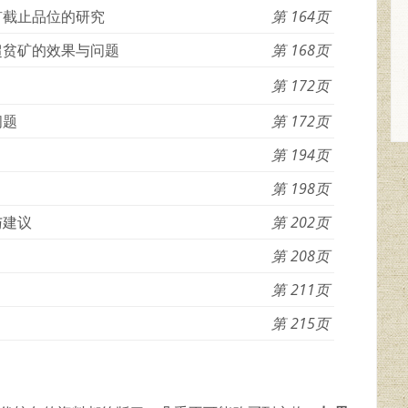
矿截止品位的研究
164
超贫矿的效果与问题
168
172
问题
172
194
198
与建议
202
208
211
215