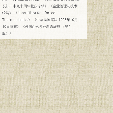
长汀一中九十周年校庆专辑》
《企业管理与技术
经济》
《Short Fibra Reinforced
Thermoplastics》
《中华民国宪法 1923年10月
10日宣布》
《外国からきた新语辞典 （第4
版）》