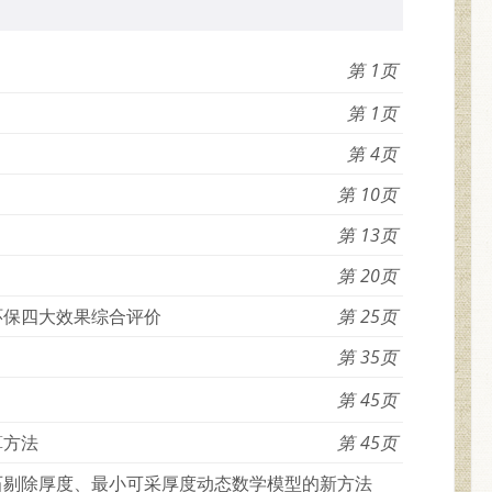
1
1
4
10
13
20
环保四大效果综合评价
25
35
45
算方法
45
石剔除厚度、最小可采厚度动态数学模型的新方法