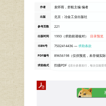
袁怀雨，舒航主编 编者
作者
北京：冶金工业出版社
出版
221
参考页数
1993（求助前请核对）
目录预览
出版时间
7502414436 —
求助条款
ISBN号
89656198（仅供预览，未存储实
PDF编号
扫描PDF（
求助格式
若分多册发行，每次仅能受