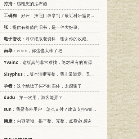
持清
：感谢您的法布施
工研狗
：好评！按照目录拿到了最近科研需要的材料！
张
：提供有价值的旧书，是一件大好事。
电子管收
：寻求绝版老资料，谢谢你的收藏。
南华
：emm，你这也太棒了吧
YvainZ
：这版真的非常难找，绝对稀有的资源！
Sisyphus
：..版本清晰完整，我非常满意。又及，这本《话语的真相》...
学者
：这个绝版了买不到实体，太感谢了
dudu
：第一次用，游客能弄？
sun
：我是海外用户，怎么支付？建议支持weixin支付
康康
：内容清晰、很平整、完整，点赞👍 感谢~