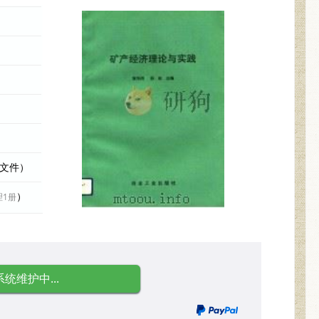
际文件）
）
理1册
系统维护中...