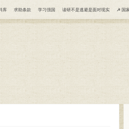
料库
求助条款
学习强国
读研不是逃避是面对现实
☭ 国