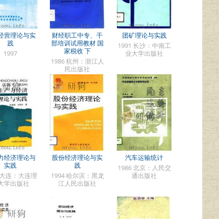
经营理论与实
财经职工中专、干
团矿理论与实践
践
部培训试用教材 国
1991 长沙：中南工
家税收 下
1997
业大学出版社
1986 杭州：浙江人
民出版社
力经济理论与
股份经济理论与实
汽车运输统计
实践
践
1986 北京：人民交
7 大连：大连理
1994 哈尔滨：黑龙
通出版社
大学出版社
江人民出版社