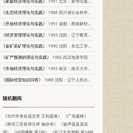
《家庭经济理论与实践》
1991 北京：新华出版社 750110896X
《生态经济理论与实践》
1988 四川省社会科学院 7805241392
《开放经济理论与实践》
1991 成都：西南财经大学出版社 7810173391
《经济管理理论与实践》
1993 沈阳：辽宁教育出版社 7538218203
《金矿采矿理论与实践》
1990 沈阳：东北工学院出版社 7810062131
《矿产预测的理论与实践》
1985 武汉地质学院
《市场经济理论与实践》
1993 南京：南京大学出版社 7305022993
《国际经贸知识问答》
1988 沈阳：辽宁人民出版社 7205005671
随机翻阅
《当代学者自选文库 王利器卷》
《广东森林》
《唐诗三百首译注评 袖珍本》
《扬声器及其应
用》
《中国佛教 第1辑》
《长汀文史资料 第24辑