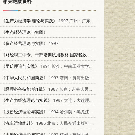
相关绝版资料
《生产力经济学 理论与实践》
1997 广州：广东经济出版社 780632173X
《生态经济理论与实践》
《资产经营理论与实践》
1997
《财经职工中专、干部培训试用教材 国家税收 下》
1986 杭州：浙江
《团矿理论与实践》
1991 长沙：中南工业大学出版社 7810203355
《中华人民共和国简史》
1993 济南：黄河出版社 7805584753
《经理必备技能 第1辑》
1987 长春：吉林人民出版社 7206001726
《生产力经济理论与实践》
1997 大连：大连理工大学出版社 7561112823
《股份经济理论与实践》
1994 哈尔滨：黑龙江人民出版社 7207013963
《汽车运输统计》
1986 北京：人民交通出版社 15044·4769
《土地经济理论与实践》
1992 杭州：杭州大学出版社 7810353047