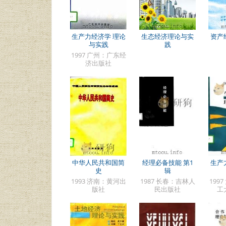
生产力经济学 理论
生态经济理论与实
资产
与实践
践
1997 广州：广东经
济出版社
中华人民共和国简
经理必备技能 第1
生产
史
辑
1993 济南：黄河出
1987 长春：吉林人
199
版社
民出版社
工