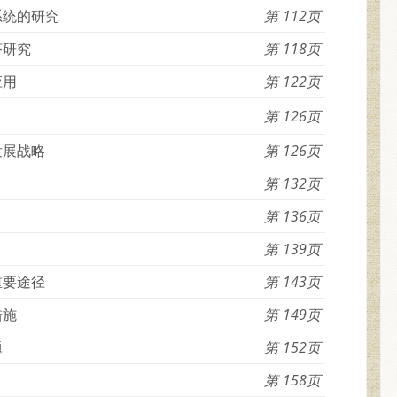
系统的研究
112
济研究
118
应用
122
126
发展战略
126
132
136
139
重要途径
143
措施
149
题
152
158