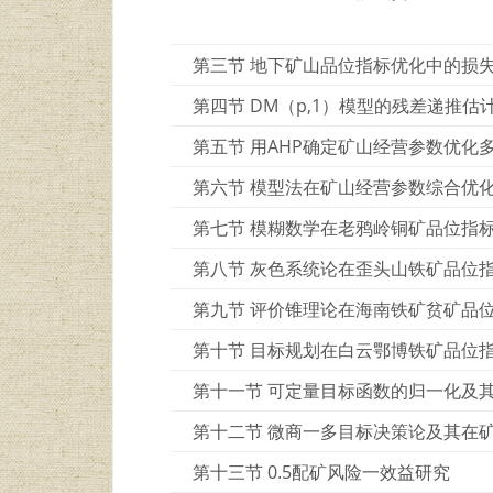
第三节 地下矿山品位指标优化中的损
第四节 DM（p,1）模型的残差递推估
第五节 用AHP确定矿山经营参数优化
第六节 模型法在矿山经营参数综合优
第七节 模糊数学在老鸦岭铜矿品位指
第八节 灰色系统论在歪头山铁矿品位
第九节 评价锥理论在海南铁矿贫矿品
第十节 目标规划在白云鄂博铁矿品位
第十一节 可定量目标函数的归一化及
第十二节 微商一多目标决策论及其在
第十三节 0.5配矿风险一效益研究