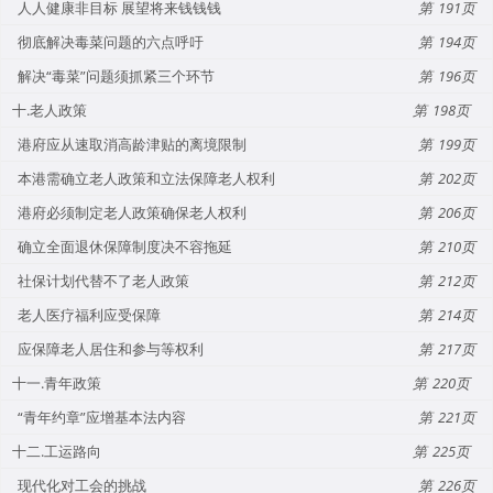
人人健康非目标 展望将来钱钱钱
191
彻底解决毒菜问题的六点呼吁
194
解决“毒菜”问题须抓紧三个环节
196
十.老人政策
198
港府应从速取消高龄津贴的离境限制
199
本港需确立老人政策和立法保障老人权利
202
港府必须制定老人政策确保老人权利
206
确立全面退休保障制度决不容拖延
210
社保计划代替不了老人政策
212
老人医疗福利应受保障
214
应保障老人居住和参与等权利
217
十一.青年政策
220
“青年约章”应增基本法内容
221
十二.工运路向
225
现代化对工会的挑战
226