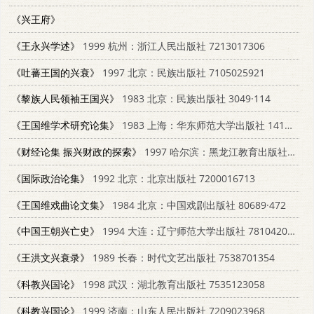
《兴王府》
《王永兴学述》
1999 杭州：浙江人民出版社 7213017306
《吐蕃王国的兴衰》
1997 北京：民族出版社 7105025921
《黎族人民领袖王国兴》
1983 北京：民族出版社 3049·114
《王国维学术研究论集》
1983 上海：华东师范大学出版社 14135·006
《财经论集 振兴财政的探索》
1997 哈尔滨：黑龙江教育出版社 7531631016
《国际政治论集》
1992 北京：北京出版社 7200016713
《王国维戏曲论文集》
1984 北京：中国戏剧出版社 80689·472
《中国王朝兴亡史》
1994 大连：辽宁师范大学出版社 7810420208
《王洪文兴衰录》
1989 长春：时代文艺出版社 7538701354
《科教兴国论》
1998 武汉：湖北教育出版社 7535123058
《科教兴国论》
1999 济南：山东人民出版社 7209023968