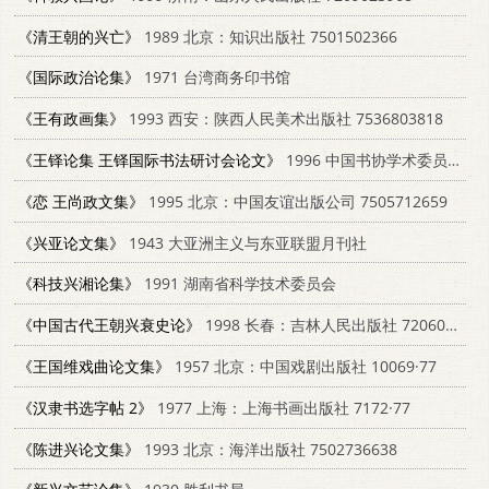
《清王朝的兴亡》
1989 北京：知识出版社 7501502366
《国际政治论集》
1971 台湾商务印书馆
《王有政画集》
1993 西安：陕西人民美术出版社 7536803818
《王铎论集 王铎国际书法研讨会论文》
1996 中国书协学术委员会；王铎书画研究院；孟津王铎书法馆
《恋 王尚政文集》
1995 北京：中国友谊出版公司 7505712659
《兴亚论文集》
1943 大亚洲主义与东亚联盟月刊社
《科技兴湘论集》
1991 湖南省科学技术委员会
《中国古代王朝兴衰史论》
1998 长春：吉林人民出版社 7206030564
《王国维戏曲论文集》
1957 北京：中国戏剧出版社 10069·77
《汉隶书选字帖 2》
1977 上海：上海书画出版社 7172·77
《陈进兴论文集》
1993 北京：海洋出版社 7502736638