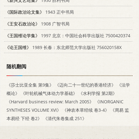
《新兴文艺论集》
1930 胜利书局
《国际政治论文集》
1943 正中书局
《王安石政治论》
1908 广智书局
《王国维论学集》
1997 北京：中国社会科学出版社 7500420374
《论王国维》
1989 长春：东北师范大学出版社 756020158X
随机翻阅
《莎士比亚全集 第9集》
《迈向二十一世纪的香港经济》
《法学
概论》
《叶轮机械气体动力学基础》
《水利学报 第2期》
《Harvard business review: March 2005》
《INORGANIC
SYNTHESES VOLUME XVI》
《神农本草经续 卷3-4》
《周易 监
本易经 下经 卷2》
《清代朱卷集成 251》