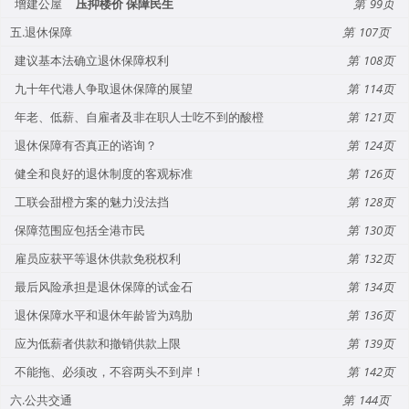
增建公屋
压抑楼价 保障民生
99
五.退休保障
107
建议基本法确立退休保障权利
108
九十年代港人争取退休保障的展望
114
年老、低薪、自雇者及非在职人士吃不到的酸橙
121
退休保障有否真正的谘询？
124
健全和良好的退休制度的客观标准
126
工联会甜橙方案的魅力没法挡
128
保障范围应包括全港市民
130
雇员应获平等退休供款免税权利
132
最后风险承担是退休保障的试金石
134
退休保障水平和退休年龄皆为鸡肋
136
应为低薪者供款和撤销供款上限
139
不能拖、必须改，不容两头不到岸！
142
六.公共交通
144