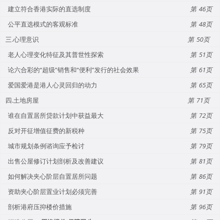
建立符合香港实际的直选制度
46
公平直选模式的客观标准
48
三.心理意识
50
老人心理变化特征及其普世性探索
51
论六合彩的“超级”销售和“便利”发行的社会效果
61
爱国爱港是港人心灵回归的动力
65
四.土地房屋
71
谁在自置居所贷款计划中获益最大
72
反对开征增值征费的新税种
75
城市规划条例谘询应予检讨
79
出售公屋修订计划剖析及改善建议
81
如何解决夹心阶层自置居所问题
86
资助夹心阶层置业计划必须完善
91
剖析港府压抑楼价措施
96