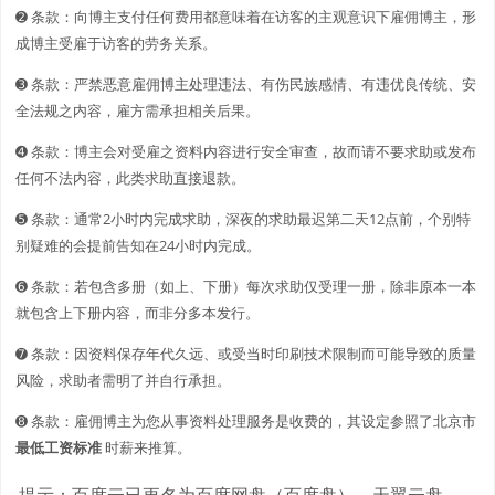
➋️️ 条款：向博主支付任何费用都意味着在访客的主观意识下雇佣博主，形
成博主受雇于访客的劳务关系。
➌ 条款：严禁恶意雇佣博主处理违法、有伤民族感情、有违优良传统、安
全法规之内容，雇方需承担相关后果。
➍ 条款：博主会对受雇之资料内容进行安全审查，故而请不要求助或发布
任何不法内容，此类求助直接退款。
➎ 条款：通常2小时内完成求助，深夜的求助最迟第二天12点前，个别特
别疑难的会提前告知在24小时内完成。
➏ 条款：若包含多册（如上、下册）每次求助仅受理一册，除非原本一本
就包含上下册内容，而非分多本发行。
➐ 条款：因资料保存年代久远、或受当时印刷技术限制而可能导致的质量
风险，求助者需明了并自行承担。
➑ 条款：雇佣博主为您从事资料处理服务是收费的，其设定参照了北京市
最低工资标准
时薪来推算。
提示：百度云已更名为百度网盘（百度盘），天翼云盘、