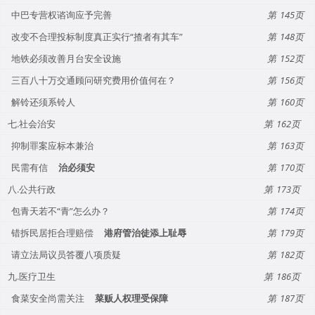
中巴专营权谘询应予完善
145
改变不合理投标制度真正实行“揸者有其车”
148
地铁必须改善月台安全设施
152
三百八十万交通顾问研究费用价值何在？
156
解铃还须系铃人
160
七.社会治安
162
抑制罪案应标本兼治
163
民需有信
治必须安
170
八.公共行政
173
包青天若不“青”怎么办？
174
错拆民居拒合理赔偿
港府管治徒添上耻辱
179
请立法局议员答覆八项质疑
182
九.医疗卫生
186
食菜安全尚需关注
菜贩人权理受保障
187