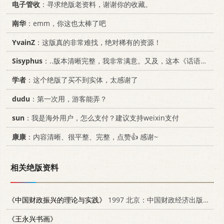
电子管收
：寻求绝版老资料，谢谢你的收藏。
南华
：emm，你这也太棒了吧
YvainZ
：这版真的非常难找，绝对稀有的资源！
Sisyphus
：..版本清晰完整，我非常满意。又及，这本《话语的真相》...
学者
：这个绝版了买不到实体，太感谢了
dudu
：第一次用，游客能弄？
sun
：我是海外用户，怎么支付？建议支持weixin支付
康康
：内容清晰、很平整、完整，点赞👍 感谢~
相关绝版资料
《中国财政振兴的理论与实践》
1997 北京：中国财政经济出版社 750053387X
《王永兴书画》