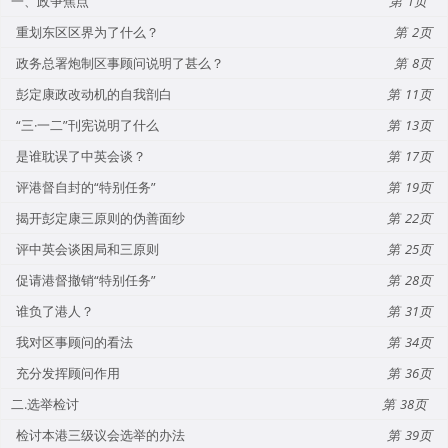
一、政争焦点
1
重划东区区界为了什么？
2
政务总署炮制区事顾问说明了甚么？
8
彭定康政改动机的自我剖白
11
“三·一二”刊宪说明了什么
13
是谁耽误了中英会谈？
17
评港督自封的“特别任务”
19
揭开彭定康三原则的伪善面纱
22
评中英会谈困局和三原则
25
促请港督撤销“特别任务”
28
谁负了港人？
31
我对区事顾问的看法
34
充分发挥顾问作用
36
二.选举检讨
38
检讨本港三级议会选举的办法
39