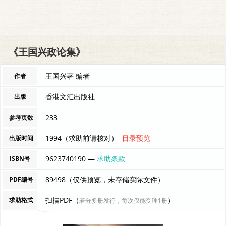
《王国兴政论集》
王国兴著 编者
作者
香港文汇出版社
出版
233
参考页数
1994（求助前请核对）
目录预览
出版时间
9623740190 —
求助条款
ISBN号
89498（仅供预览，未存储实际文件）
PDF编号
扫描PDF（
）
求助格式
若分多册发行，每次仅能受理1册