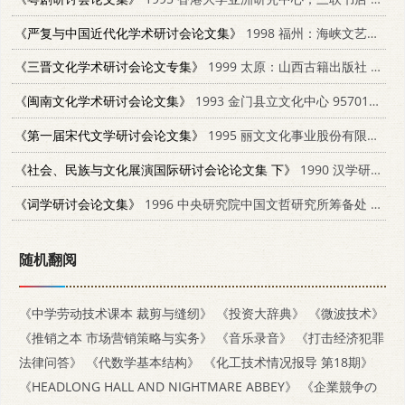
《严复与中国近代化学术研讨会论文集》
1998 福州：海峡文艺出版社 7806401385
《三晋文化学术研讨会论文专集》
1999 太原：山西古籍出版社 7805982996
《闽南文化学术研讨会论文集》
1993 金门县立文化中心 9570168064
《第一届宋代文学研讨会论文集》
1995 丽文文化事业股份有限公司 9577480802
《社会、民族与文化展演国际研讨会论论文集 下》
1990 汉学研究中心 9576783186
《词学研讨会论文集》
1996 中央研究院中国文哲研究所筹备处 9576712521
随机翻阅
《中学劳动技术课本 裁剪与缝纫》
《投资大辞典》
《微波技术》
《推销之本 市场营销策略与实务》
《音乐录音》
《打击经济犯罪
法律问答》
《代数学基本结构》
《化工技术情况报导 第18期》
《HEADLONG HALL AND NIGHTMARE ABBEY》
《企業競争の