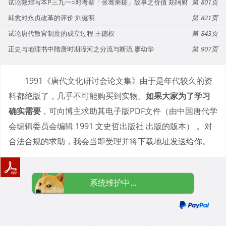
试论敦煌写本P三九一○对考察「张骞乘槎」故事之价值 郑阿财
801
韩愈对永贞改革的评价 刘健明
821
试论唐代散官制度的成立过程 王德权
843
正史与地理书中隋唐时期漳河之分流与断流 廖幼华
907
1991《唐代文化研讨会论文集》由于是年代较久的资
料都绝版了，几乎不可能购买到实物。
如果大家为了学习
确实需要
，可向博主求助其电子版PDF文件（由中国唐代学
会编辑委员会编辑 1991 文史哲出版社 出版的版本） 。对
合法合规的求助，我会当即受理并将下载地址发送给你。
系统维护中...