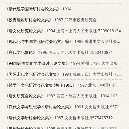
《清代经学国际研讨会论文集》
1994
《投资理论研讨会论文集》
1987 武汉市投资研究会
《唐文化研究论文集》
1994 上海：上海人民出版社 7208018154
《现代化与中国文化研讨会论文汇编》
1985 香港中文大学社会科学院暨社会研究所
《唐代文化散论》
1996 西安：西北大学出版社 7560410871
《94国际酒文化学术研讨会论文集》
1994 杭州：浙江大学出版社 7308015637
《国际宋代文化研讨会论文集》
1991 成都：四川大学出版社 7561404395
《哲学与文化研讨会论文集 澳门·1993》
1997 北京：中国社会科学出版社 750042048X
《唐史研究会论文集》
1983 西安：陕西人民出版社 11094·103
《汉代文学与思想学术研讨会论文集》
1991 文史哲出版社 9575470761
《唐代文学研讨会论文集》
1987 文史哲出版社 9575475712
《粤剧研讨会论文集》
1995 香港大学亚洲研究中心；三联书店 9620412222