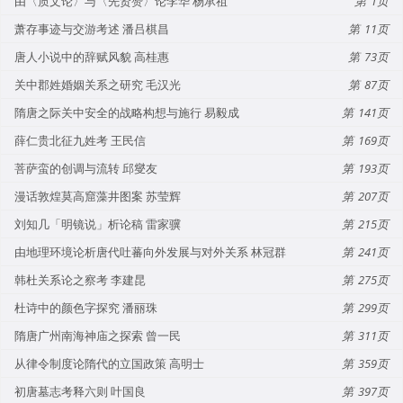
由〈质文论〉与〈先贤赞〉论李华 杨承祖
1
萧存事迹与交游考述 潘吕棋昌
11
唐人小说中的辞赋风貌 高桂惠
73
关中郡姓婚姻关系之研究 毛汉光
87
隋唐之际关中安全的战略构想与施行 易毅成
141
薛仁贵北征九姓考 王民信
169
菩萨蛮的创调与流转 邱燮友
193
漫话敦煌莫高窟藻井图案 苏莹辉
207
刘知几「明镜说」析论稿 雷家骥
215
由地理环境论析唐代吐蕃向外发展与对外关系 林冠群
241
韩杜关系论之察考 李建昆
275
杜诗中的颜色字探究 潘丽珠
299
隋唐广州南海神庙之探索 曾一民
311
从律令制度论隋代的立国政策 高明士
359
初唐墓志考释六则 叶国良
397