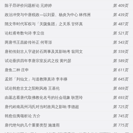
陈子昻评价问题析论 元婷婷
409
政治冲突与中唐税政—以刘晏、杨炎为中心 林伟洲
439
隋文帝时代军权与「关陇集团」之关系 甘怀真
487
论杜甫奇数句诗 李立信
521
两唐书王昌龄传补正 何寄澎
543
唐初传刻古人字迹於石两事及其影响考 翁同文
559
试论垂拱四年李唐宗室反武之役 黄约瑟
589
唐鱼二种 庄申
611
孟郊「列仙文」与道教降真诗 李丰楙
645
试论韩愈古文之阳刚风格 王基伦
669
由墓志看唐代取佛教化名号的社会现象 耿慧玲
693
唐代岭南高州冯氏对当时政局之影响 李德超
725
韩愈伯夷颂析论 方介
745
唐代绝句的几个重要类型 施逢雨
775