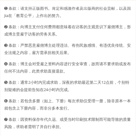
➊️ 条款：请支持正版图书。肯定和感激作者及出版商的社会贡献，以及国
Jia在「教育公平」上作出的努力。
➋️️ 条款：向博主支付任何费用都意味着在访客的主观意识下雇佣博主，形
成博主受雇于访客的劳务关系。
➌ 条款：严禁恶意雇佣博主处理违法、有伤民族感情、有违优良传统、安
全法规之内容，雇方需承担相关后果。
➍ 条款：博主会对受雇之资料内容进行安全审查，故而请不要求助或发布
任何不法内容，此类求助直接退款。
➎ 条款：通常2小时内完成求助，深夜的求助最迟第二天12点前，个别特
别疑难的会提前告知在24小时内完成。
➏ 条款：若包含多册（如上、下册）每次求助仅受理一册，除非原本一本
就包含上下册内容，而非分多本发行。
➐ 条款：因资料保存年代久远、或受当时印刷技术限制而可能导致的质量
风险，求助者需明了并自行承担。