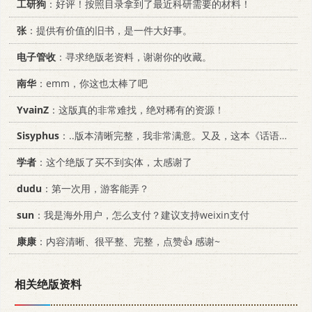
工研狗
：好评！按照目录拿到了最近科研需要的材料！
张
：提供有价值的旧书，是一件大好事。
电子管收
：寻求绝版老资料，谢谢你的收藏。
南华
：emm，你这也太棒了吧
YvainZ
：这版真的非常难找，绝对稀有的资源！
Sisyphus
：..版本清晰完整，我非常满意。又及，这本《话语的真相》...
学者
：这个绝版了买不到实体，太感谢了
dudu
：第一次用，游客能弄？
sun
：我是海外用户，怎么支付？建议支持weixin支付
康康
：内容清晰、很平整、完整，点赞👍 感谢~
相关绝版资料