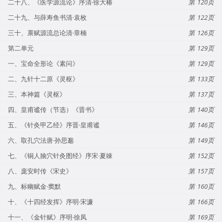
二十八、《医学源流论》序清·徐大椿
120
二十九、与薛寿鱼书清·袁枚
122
三十、禀赋源流总论清·章楠
126
第二单元
129
一、宝命全形论《素问》
129
二、九针十二原《灵枢》
133
三、本神篇《灵枢》
137
四、皇甫谧传（节选）《晋书》
140
五、《针灸甲乙经》序晋·皇甫谧
146
六、取孔穴法唐·孙思邈
149
七、《铜人腧穴针灸图经》序宋·夏竦
152
八、庞安时传《宋史》
157
九、标幽赋金·窦默
160
十、《十四经发挥》序明·宋濂
166
十一、《金针赋》序明·徐凤
169