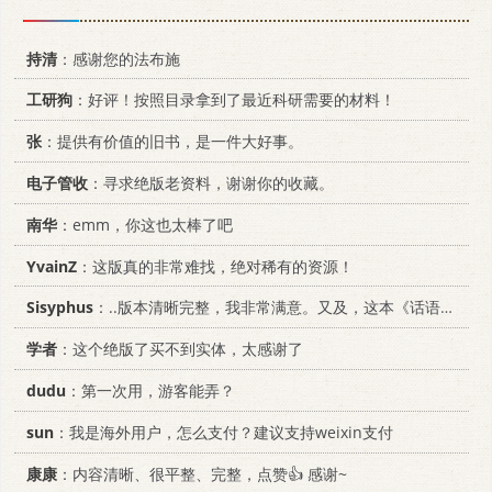
持清
：感谢您的法布施
工研狗
：好评！按照目录拿到了最近科研需要的材料！
张
：提供有价值的旧书，是一件大好事。
电子管收
：寻求绝版老资料，谢谢你的收藏。
南华
：emm，你这也太棒了吧
YvainZ
：这版真的非常难找，绝对稀有的资源！
Sisyphus
：..版本清晰完整，我非常满意。又及，这本《话语的真相》...
学者
：这个绝版了买不到实体，太感谢了
dudu
：第一次用，游客能弄？
sun
：我是海外用户，怎么支付？建议支持weixin支付
康康
：内容清晰、很平整、完整，点赞👍 感谢~