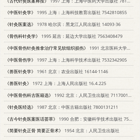
《古代针灸医案释按》
1997 上海：上海中医药大学出版社 781010375X
《中医针灸学》
1995 上海：上海科技教育出版社 7542810855
《针灸医案选》
1978 哈尔滨：黑龙江人民出版社 14093·36
《骨伤科针灸学》
1995 延吉：延边大学出版社 7563408479
《中医骨伤针灸推拿治疗常见软组织损伤》
1991 北京医科大学；中国协和医科大学联合出版社 7810340948
《中医骨伤学》
1997 上海：上海科学技术出版社 7532342905
《兽医针灸学》
1961 北京：农业出版社 16144·1146
《兽医针灸》
1972 上海：上海人民出版社 16.4.225
《中医骨伤科古医籍选》
1992 北京：人民卫生出版社 711700178X
《针灸医经选》
1987 北京：中医古籍出版社 7800131211
《古今针灸医案医话荟萃》
1990 合肥：安徽科学技术出版社 7533703219
《简要针灸正骨 简要正骨术》
1954 北京：人民卫生出版社