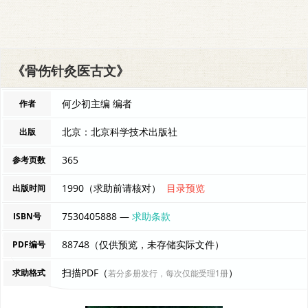
《骨伤针灸医古文》
何少初主编 编者
作者
北京：北京科学技术出版社
出版
365
参考页数
1990（求助前请核对）
目录预览
出版时间
7530405888 —
求助条款
ISBN号
88748（仅供预览，未存储实际文件）
PDF编号
扫描PDF（
）
求助格式
若分多册发行，每次仅能受理1册