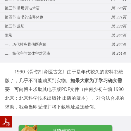
第三节 常用训诂术语
328
第四节 古书的注释体例
331
第五节 反切
338
附录
344
一、历代针灸骨伤医家传
344
二、简化字与繁体字对照表
361
1990《骨伤针灸医古文》由于是年代较久的资料都绝
版了，几乎不可能购买到实物。
如果大家为了学习确实需
要
，可向博主求助其电子版PDF文件（由何少初主编 1990
北京：北京科学技术出版社 出版的版本） 。对合法合规的
求助，我会当即受理并将下载地址发送给你。
系统维护中...