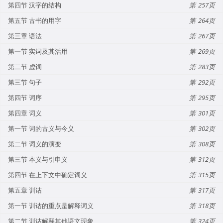
第四节 汉字的结构
257
第五节 古书的用字
264
第三章 语法
267
第一节 实词及其活用
269
第二节 虚词
283
第三节 句子
292
第四节 词序
295
第四章 词义
301
第一节 词的古义与今义
302
第二节 词义的演变
308
第三节 本义与引申义
312
第四节 在上下文中确定词义
315
第五章 训诂
317
第一节 训诂的重点是解释词义
318
第二节 训诂解释其他语文现象
324