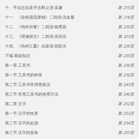
十、手法总论及手法释义清·吴谦
215
十一、《杂病源流犀烛》二则清·沈金鳌
218
十二、《伤科补要》二则清·钱秀昌
220
十三、《理瀹骈文》二则清·吴尚先
223
十四、《伤科汇纂》自跋清·胡廷光
226
下编 基础知识
230
第一章 工具书
230
第一节 工具书的种类
230
第二节 工具书常用查检法
243
第三节 常用工具书的使用方法
246
第二章 文字
252
第一节 汉字的性质
253
第二节 汉字的起源
254
第三节 汉字的形体
255