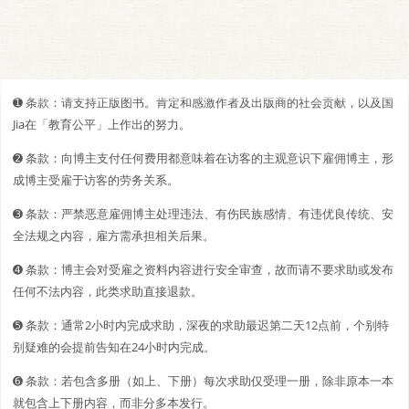
➊️ 条款：请支持正版图书。肯定和感激作者及出版商的社会贡献，以及国
Jia在「教育公平」上作出的努力。
➋️️ 条款：向博主支付任何费用都意味着在访客的主观意识下雇佣博主，形
成博主受雇于访客的劳务关系。
➌ 条款：严禁恶意雇佣博主处理违法、有伤民族感情、有违优良传统、安
全法规之内容，雇方需承担相关后果。
➍ 条款：博主会对受雇之资料内容进行安全审查，故而请不要求助或发布
任何不法内容，此类求助直接退款。
➎ 条款：通常2小时内完成求助，深夜的求助最迟第二天12点前，个别特
别疑难的会提前告知在24小时内完成。
➏ 条款：若包含多册（如上、下册）每次求助仅受理一册，除非原本一本
就包含上下册内容，而非分多本发行。