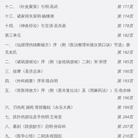
十二、《针灸聚英》引明·高武
171
十三、诸家得失策明·杨继洲
174
十四、《神灸经论》引言清·吴亦鼎
178
第三单元
182
一、《仙授理伤续断秘方》序 （附《医治整理补接次第口诀》节选）唐·
无名氏
182
二、《诸病源候论》序 （附《金疮病源候》二则）宋·宋绶
185
三、按摩《圣济总录》
190
四、《外科精要》序宋·陈自明
193
五、《世医得效方》序 （附《悬吊复位法》及《用麻药法》）元·危亦林
196
六、刃伤死 攧死 骨胫髓枯《永乐大典》
199
七、跌扑伤损论及手伤明·王肯堂
204
八、募刻《跌损妙方》启明·孙应科
207
九、《医学心悟》二则清·程国彭
210