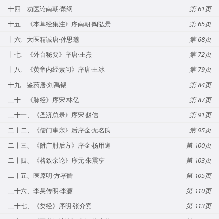
十四、劝医论南朝·萧纲
61
十五、《本草经集注》序南朝·陶弘景
65
十六、大医精诚唐·孙思邈
68
十七、《外台秘要》序唐·王焘
72
十八、《黄帝内经素问》序唐·王冰
79
十九、鉴药唐·刘禹锡
84
二十、《脉经》序宋·林亿
87
二十一、《圣济总录》序宋·赵佶
91
二十二、《儒门事亲》后序金·无名氏
95
二十三、《附广肘后方》序金·杨用道
100
二十四、《格致余论》序元·朱震亨
103
二十五、医原明·方孝孺
105
二十六、李杲传明·李濂
110
二十七、《类经》序明·张介宾
113