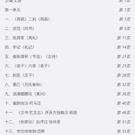
上编 文选
1
第一单元
1
一、《周易》二则《周易》
1
二、洪范《尚书》
6
三、医师章《周礼》
11
四、学记《礼记》
14
五、秦医缓和（节选）《左传》
21
六、《老子》六章《老子》
25
七、刻意《庄子》
28
八、重己《吕氏春秋》
32
九、汤液醪醴论《素问》
36
十、扁鹊传汉·司马迁
40
十一、《汉书·艺文志》序及方技略汉·班固
46
十二、《伤寒论》自序汉·张仲景
51
十三、华佗传南朝·范晔
55