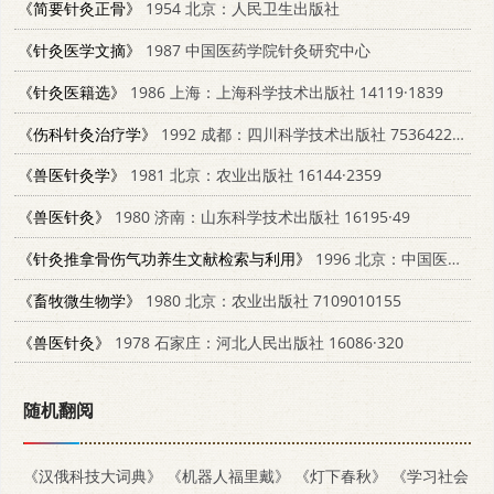
《简要针灸正骨》
1954 北京：人民卫生出版社
《针灸医学文摘》
1987 中国医药学院针灸研究中心
《针灸医籍选》
1986 上海：上海科学技术出版社 14119·1839
《伤科针灸治疗学》
1992 成都：四川科学技术出版社 7536422210
《兽医针灸学》
1981 北京：农业出版社 16144·2359
《兽医针灸》
1980 济南：山东科学技术出版社 16195·49
《针灸推拿骨伤气功养生文献检索与利用》
1996 北京：中国医药科技出版社 7506714477
《畜牧微生物学》
1980 北京：农业出版社 7109010155
《兽医针灸》
1978 石家庄：河北人民出版社 16086·320
随机翻阅
《汉俄科技大词典》
《机器人福里戴》
《灯下春秋》
《学习社会