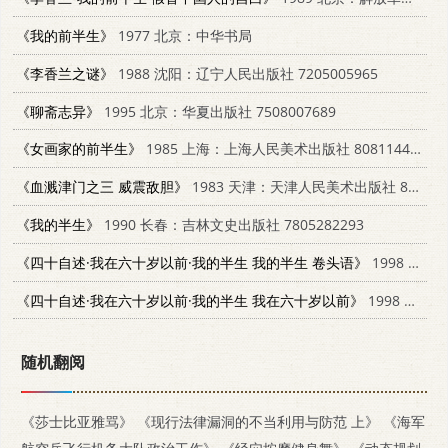
《我的前半生》
1977 北京：中华书局
《李香兰之谜》
1988 沈阳：辽宁人民出版社 7205005965
《聊斋志异》
1995 北京：华夏出版社 7508007689
《女画家的前半生》
1985 上海：上海人民美术出版社 808114433
《血溅津门之三 威震敌胆》
1983 天津：天津人民美术出版社 807330680
《我的半生》
1990 长春：吉林文史出版社 7805282293
《四十自述·我在六十岁以前·我的半生 我的半生 卷头语》
1998 长沙：岳麓书社 7805209200
《四十自述·我在六十岁以前·我的半生 我在六十岁以前》
1998 长沙：岳麓书社 7805209200
随机翻阅
《莎士比亚雅骂》
《现行法律漏洞的不当利用与防范 上》
《海军