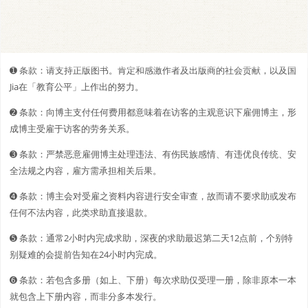
➊️ 条款：请支持正版图书。肯定和感激作者及出版商的社会贡献，以及国
Jia在「教育公平」上作出的努力。
➋️️ 条款：向博主支付任何费用都意味着在访客的主观意识下雇佣博主，形
成博主受雇于访客的劳务关系。
➌ 条款：严禁恶意雇佣博主处理违法、有伤民族感情、有违优良传统、安
全法规之内容，雇方需承担相关后果。
➍ 条款：博主会对受雇之资料内容进行安全审查，故而请不要求助或发布
任何不法内容，此类求助直接退款。
➎ 条款：通常2小时内完成求助，深夜的求助最迟第二天12点前，个别特
别疑难的会提前告知在24小时内完成。
➏ 条款：若包含多册（如上、下册）每次求助仅受理一册，除非原本一本
就包含上下册内容，而非分多本发行。