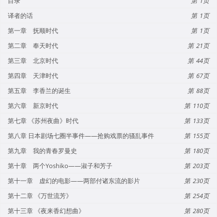
目录
1
译者的话
1
第一章 抚顺时代
1
第二章 奉天时代
21
第三章 北京时代
44
第四章 天津时代
67
第五章 李香兰的诞生
88
第六章 新京时代
110
第七章 《苏州夜曲》时代
133
第八章 日本剧场七圈半事件——抢购戏票的骚乱事件
155
第九章 我的青春罗曼史
180
第十章 两个Yoshiko——淑子和芳子
203
第十一章 虚幻的电影——两部付诸东流的影片
230
第十二章 《万世流芳》
254
第十三章 《夜来香幻想曲》
280