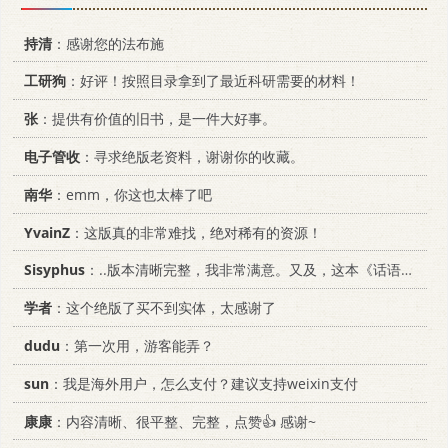
持清
：感谢您的法布施
工研狗
：好评！按照目录拿到了最近科研需要的材料！
张
：提供有价值的旧书，是一件大好事。
电子管收
：寻求绝版老资料，谢谢你的收藏。
南华
：emm，你这也太棒了吧
YvainZ
：这版真的非常难找，绝对稀有的资源！
Sisyphus
：..版本清晰完整，我非常满意。又及，这本《话语的真相》...
学者
：这个绝版了买不到实体，太感谢了
dudu
：第一次用，游客能弄？
sun
：我是海外用户，怎么支付？建议支持weixin支付
康康
：内容清晰、很平整、完整，点赞👍 感谢~