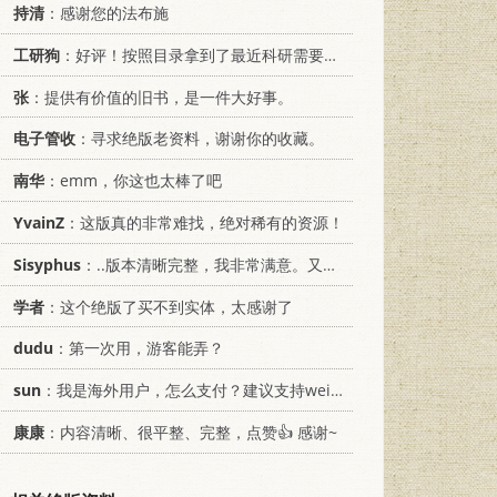
持清
：感谢您的法布施
工研狗
：好评！按照目录拿到了最近科研需要的材料！
张
：提供有价值的旧书，是一件大好事。
电子管收
：寻求绝版老资料，谢谢你的收藏。
南华
：emm，你这也太棒了吧
YvainZ
：这版真的非常难找，绝对稀有的资源！
Sisyphus
：..版本清晰完整，我非常满意。又及，这本《话语的真相》...
学者
：这个绝版了买不到实体，太感谢了
dudu
：第一次用，游客能弄？
sun
：我是海外用户，怎么支付？建议支持weixin支付
康康
：内容清晰、很平整、完整，点赞👍 感谢~