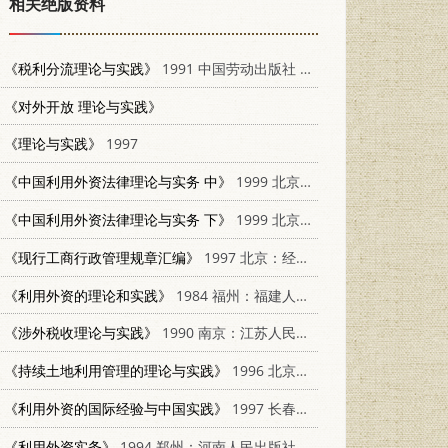
相关绝版资料
《税利分流理论与实践》
1991 中国劳动出版社 7504508551
《对外开放 理论与实践》
《理论与实践》
1997
《中国利用外资法律理论与实务 中》
1999 北京：人民法院出版社 780056696X
《中国利用外资法律理论与实务 下》
1999 北京：人民法院出版社 780056696X
《现行工商行政管理规章汇编》
1997 北京：经济管理出版社 7801183711
《利用外资的理论和实践》
1984 福州：福建人民出版社 4173·46
《涉外税收理论与实践》
1990 南京：江苏人民出版社 7214006391
《持续土地利用管理的理论与实践》
1996 北京：北京大学出版社 7301031424
《利用外资的国际经验与中国实践》
1997 长春：吉林人民出版社 7206027962
《利用外资实务》
1994 郑州：河南人民出版社 7215031004