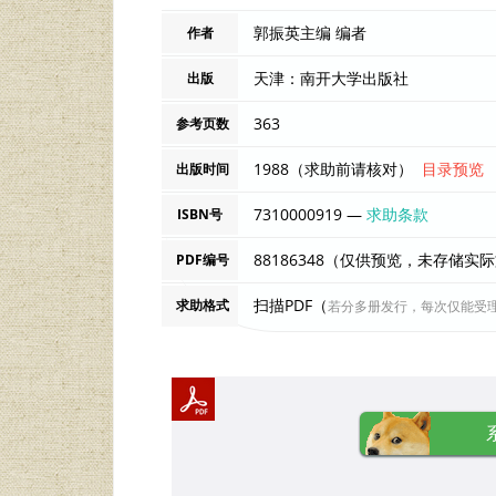
郭振英主编 编者
作者
天津：南开大学出版社
出版
363
参考页数
1988（求助前请核对）
目录预览
出版时间
7310000919 —
求助条款
ISBN号
88186348（仅供预览，未存储实
PDF编号
扫描PDF（
求助格式
若分多册发行，每次仅能受