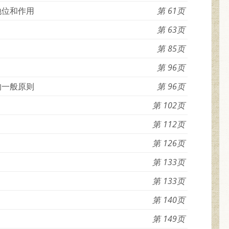
地位和作用
61
63
85
96
的一般原则
96
102
112
126
133
133
140
149