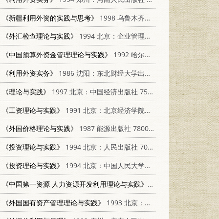
《新疆利用外资的实践与思考》
1998 乌鲁木齐：新疆人民出版社 7228044711
《外汇检查理论与实践》
1994 北京：企业管理出版社 7800014789
《中国预算外资金管理理论与实践》
1992 哈尔滨：黑龙江人民出版社 7207023960
《利用外资实务》
1986 沈阳：东北财经大学出版社 4428·91
《理论与实践》
1997 北京：中国经济出版社 7501740321
《工资理论与实践》
1991 北京：北京经济学院出版社 7563801995
《外国价格理论与实践》
1987 能源出版社 7800180484
《投资理论与实践》
1994 北京：人民出版社 7010020531
《投资理论与实践》
1994 北京：中国人民大学出版社 7300018378
《中国第一资源 人力资源开发利用理论与实践》
1991 北京：机械工业出版
《外国国有资产管理理论与实践》
1993 北京：中国环境科学出版社 7800933970