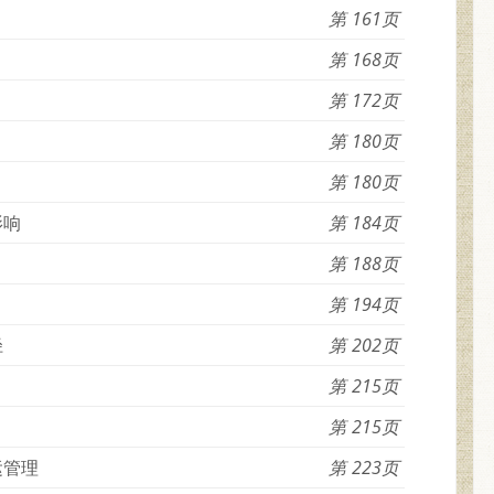
161
168
172
180
180
影响
184
188
194
径
202
215
215
运管理
223