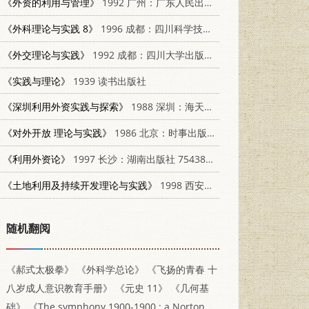
《外资的利用与管理》
1992 广州：广东人民出版社 7218008437
《外科理论与实践 8》
1996 成都：四川科学技术出版社 9787536433403
《外交理论与实践》
1992 成都：四川大学出版社 7561405243
《实践与理论》
1939 读书出版社
《深圳利用外资实践与探索》
1988 深圳：海天出版社 7805420718
《对外开放 理论与实践》
1986 北京：时事出版社 4225·034
《利用外资论》
1997 长沙：湖南出版社 754381482X
《土地利用及持续开发理论与实践》
1998 西安：西安地图出版社 7805456135
随机翻阅
《郝式太极拳》
《外科学总论》
《飞扬的青春 十
八岁成人意识教育手册》
《元史 11》
《几何基
础》
《The symphony 1900-1900 : a Norton