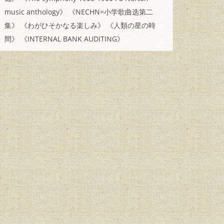
music anthology》
《NECHN=小学歌曲选第二
集》
《わがひそかなる楽しみ》
《人類の星の時
間》
《INTERNAL BANK AUDITING》