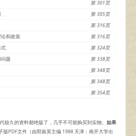
301
训
305
316
理论和政策
316
形式
324
和问题
338
348
348
354
年代较久的资料都绝版了，几乎不可能购买到实物。
如果
版PDF文件（由郭振英主编 1988 天津：南开大学出