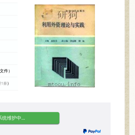
际文件）
）
理1册
系统维护中...