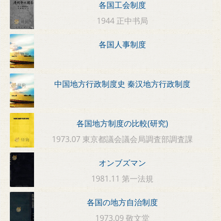
各国工会制度
1944 正中书局
各国人事制度
中国地方行政制度史 秦汉地方行政制度
各国地方制度の比較(研究)
1973.07 東京都議会議会局調査部調査課
オンブズマン
1981.11 第一法規
各国の地方自治制度
1973.09 敬文堂