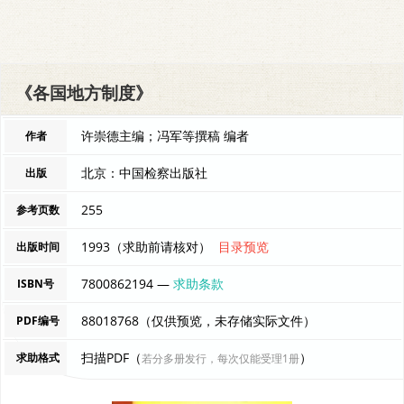
《各国地方制度》
许崇德主编；冯军等撰稿 编者
作者
北京：中国检察出版社
出版
255
参考页数
1993（求助前请核对）
目录预览
出版时间
7800862194 —
求助条款
ISBN号
88018768（仅供预览，未存储实际文件）
PDF编号
扫描PDF（
）
求助格式
若分多册发行，每次仅能受理1册