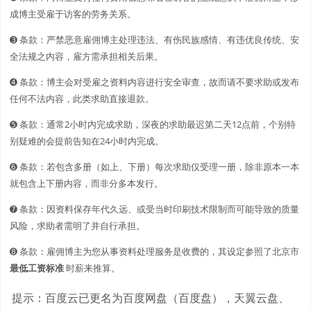
成博主受雇于访客的劳务关系。
➌ 条款：严禁恶意雇佣博主处理违法、有伤民族感情、有违优良传统、安
全法规之内容，雇方需承担相关后果。
➍ 条款：博主会对受雇之资料内容进行安全审查，故而请不要求助或发布
任何不法内容，此类求助直接退款。
➎ 条款：通常2小时内完成求助，深夜的求助最迟第二天12点前，个别特
别疑难的会提前告知在24小时内完成。
➏ 条款：若包含多册（如上、下册）每次求助仅受理一册，除非原本一本
就包含上下册内容，而非分多本发行。
➐ 条款：因资料保存年代久远、或受当时印刷技术限制而可能导致的质量
风险，求助者需明了并自行承担。
➑ 条款：雇佣博主为您从事资料处理服务是收费的，其设定参照了北京市
最低工资标准
时薪来推算。
提示：百度云已更名为百度网盘（百度盘），天翼云盘、