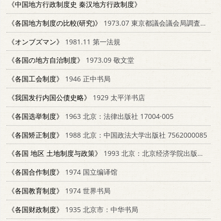
《中国地方行政制度史 秦汉地方行政制度》
《各国地方制度の比較(研究)》
1973.07 東京都議会議会局調査部調査課
《オンブズマン》
1981.11 第一法規
《各国の地方自治制度》
1973.09 敬文堂
《各国工会制度》
1946 正中书局
《我国发行内国公债史略》
1929 太平洋书店
《各国选举制度》
1963 北京：法律出版社 17004·005
《各国矫正制度》
1988 北京：中国政法大学出版社 7562000085
《各国 地区 土地制度与政策》
1993 北京：北京经济学院出版社 7563803556
《各国合作制度》
1974 国立编译馆
《各国教育制度》
1974 世界书局
《各国财政制度》
1935 北京市：中华书局