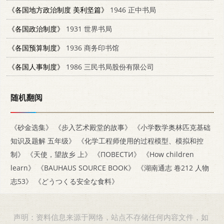
《各国地方政治制度 美利坚篇》
1946 正中书局
《各国政治制度》
1931 世界书局
《各国预算制度》
1936 商务印书馆
《各国人事制度》
1986 三民书局股份有限公司
随机翻阅
《砂金选集》
《步入艺术殿堂的故事》
《小学数学奥林匹克基础
知识及题解 五年级》
《化学工程师使用的过程模型、模拟和控
制》
《天使，望故乡 上》
《ПОВЕСТИ》
《How children
learn》
《BAUHAUS SOURCE BOOK》
《湖南通志 卷212 人物
志53》
《どうつくる安全な食料》
声明：资料信息来源于网络，站点不存储任何内容文件，如