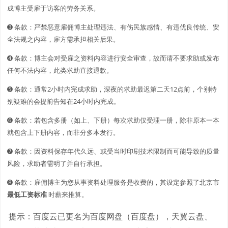
成博主受雇于访客的劳务关系。
➌ 条款：严禁恶意雇佣博主处理违法、有伤民族感情、有违优良传统、安
全法规之内容，雇方需承担相关后果。
➍ 条款：博主会对受雇之资料内容进行安全审查，故而请不要求助或发布
任何不法内容，此类求助直接退款。
➎ 条款：通常2小时内完成求助，深夜的求助最迟第二天12点前，个别特
别疑难的会提前告知在24小时内完成。
➏ 条款：若包含多册（如上、下册）每次求助仅受理一册，除非原本一本
就包含上下册内容，而非分多本发行。
➐ 条款：因资料保存年代久远、或受当时印刷技术限制而可能导致的质量
风险，求助者需明了并自行承担。
➑ 条款：雇佣博主为您从事资料处理服务是收费的，其设定参照了北京市
最低工资标准
时薪来推算。
提示：百度云已更名为百度网盘（百度盘），天翼云盘、