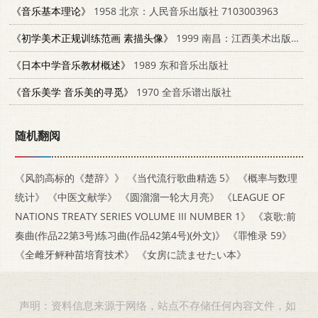
《音乐基本理论》
1958 北京：人民音乐出版社 7103003963
《初学美术正规训练范画 素描头像》
1999 南昌：江西美术出版社 7805805814
《日本中学音乐教材概述》
1989 东和音乐出版社
《音乐美学 音乐美的寻觅》
1970 全音乐谱出版社
随机翻阅
《风韵高标的《楚辞》》
《当代流行歌曲精选 5》
《概率与数理
统计》
《中医文献学》
《圆溜溜一轮大月亮》
《LEAGUE OF
NATIONS TREATY SERIES VOLUME III NUMBER 1》
《哀歌:前
奏曲(作品22第3号)练习曲(作品42第4号)(外文)》
《罪惟录 59》
《全雌牙鲆种苗培育技术》
《女房に読ませたい本》
声明：资料信息来源于网络，站点不存储任何内容文件，如