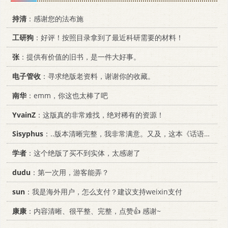
持清
：感谢您的法布施
工研狗
：好评！按照目录拿到了最近科研需要的材料！
张
：提供有价值的旧书，是一件大好事。
电子管收
：寻求绝版老资料，谢谢你的收藏。
南华
：emm，你这也太棒了吧
YvainZ
：这版真的非常难找，绝对稀有的资源！
Sisyphus
：..版本清晰完整，我非常满意。又及，这本《话语的真相》...
学者
：这个绝版了买不到实体，太感谢了
dudu
：第一次用，游客能弄？
sun
：我是海外用户，怎么支付？建议支持weixin支付
康康
：内容清晰、很平整、完整，点赞👍 感谢~