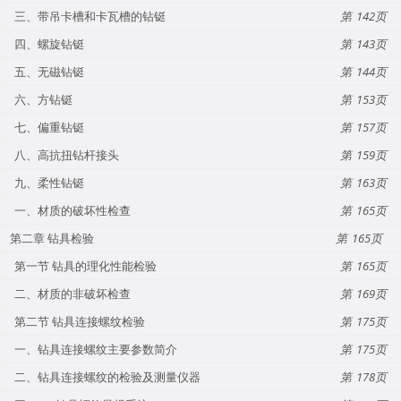
三、带吊卡槽和卡瓦槽的钻铤
142
四、螺旋钻铤
143
五、无磁钻铤
144
六、方钻铤
153
七、偏重钻铤
157
八、高抗扭钻杆接头
159
九、柔性钻铤
163
一、材质的破坏性检查
165
第二章 钻具检验
165
第一节 钻具的理化性能检验
165
二、材质的非破坏检查
169
第二节 钻具连接螺纹检验
175
一、钻具连接螺纹主要参数简介
175
二、钻具连接螺纹的检验及测量仪器
178