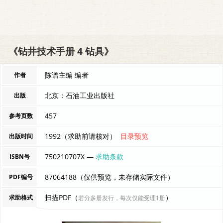
《钻井技术手册 4 钻具》
陈谱主编 编者
作者
北京：石油工业出版社
出版
457
参考页数
1992（求助前请核对）
目录预览
出版时间
750210707X —
求助条款
ISBN号
87064188（仅供预览，未存储实际文件）
PDF编号
扫描PDF（
）
求助格式
若分多册发行，每次仅能受理1册