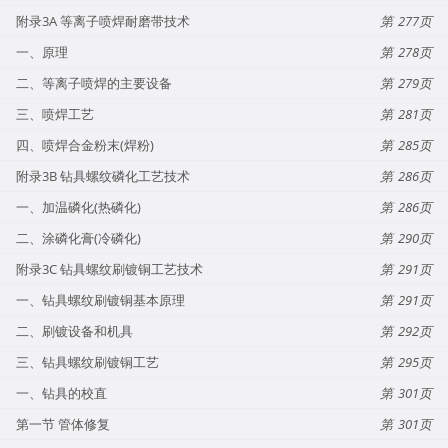
附录3A 等离子喷焊耐磨带技术
277
一、原理
278
二、等离子喷焊的主要设备
279
三、喷焊工艺
281
四、喷焊合金粉末(焊粉)
285
附录3B 钻具螺纹磷化工艺技术
286
一、加温磷化(热磷化)
286
二、涂磷化膏(冷磷化)
290
附录3C 钻具螺纹刷镀铜工艺技术
291
一、钻具螺纹刷镀铜基本原理
291
二、刷镀设备和机具
292
三、钻具螺纹刷镀铜工艺
295
一、钻具的校直
301
第一节 管体修复
301