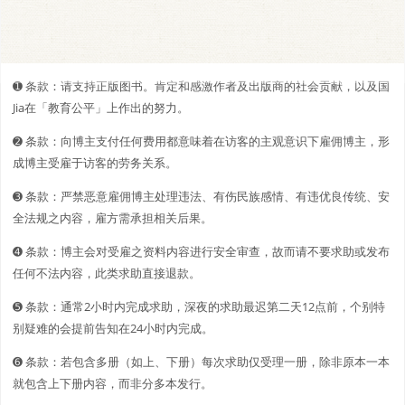
➊️ 条款：请支持正版图书。肯定和感激作者及出版商的社会贡献，以及国
Jia在「教育公平」上作出的努力。
➋️️ 条款：向博主支付任何费用都意味着在访客的主观意识下雇佣博主，形
成博主受雇于访客的劳务关系。
➌ 条款：严禁恶意雇佣博主处理违法、有伤民族感情、有违优良传统、安
全法规之内容，雇方需承担相关后果。
➍ 条款：博主会对受雇之资料内容进行安全审查，故而请不要求助或发布
任何不法内容，此类求助直接退款。
➎ 条款：通常2小时内完成求助，深夜的求助最迟第二天12点前，个别特
别疑难的会提前告知在24小时内完成。
➏ 条款：若包含多册（如上、下册）每次求助仅受理一册，除非原本一本
就包含上下册内容，而非分多本发行。