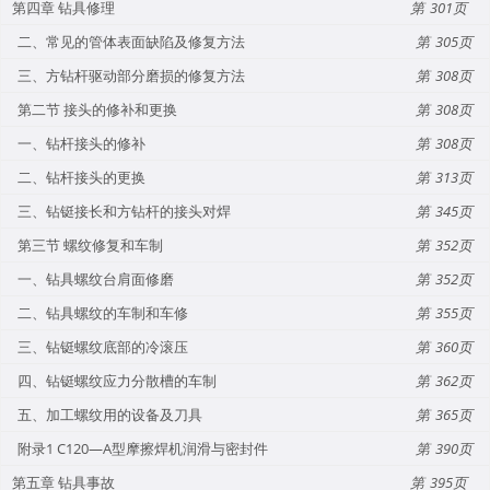
第四章 钻具修理
301
二、常见的管体表面缺陷及修复方法
305
三、方钻杆驱动部分磨损的修复方法
308
第二节 接头的修补和更换
308
一、钻杆接头的修补
308
二、钻杆接头的更换
313
三、钻铤接长和方钻杆的接头对焊
345
第三节 螺纹修复和车制
352
一、钻具螺纹台肩面修磨
352
二、钻具螺纹的车制和车修
355
三、钻铤螺纹底部的冷滚压
360
四、钻铤螺纹应力分散槽的车制
362
五、加工螺纹用的设备及刀具
365
附录1 C120—A型摩擦焊机润滑与密封件
390
第五章 钻具事故
395