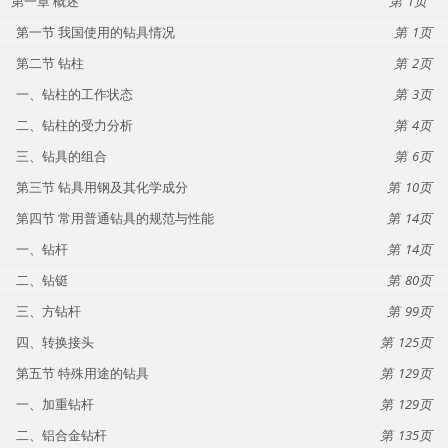
第一章 概述
1
第一节 我国使用的钻具情况
1
第二节 钻柱
2
一、钻柱的工作状态
3
二、钻柱的受力分析
4
三、钻具的组合
6
第三节 钻具用钢及其化学成分
10
第四节 常用普通钻具的规范与性能
14
一、钻杆
14
二、钻铤
80
三、方钻杆
99
四、转换接头
125
第五节 特殊用途的钻具
129
一、加重钻杆
129
二、铝合金钻杆
135