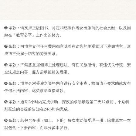
➊️ 条款：请支持正版图书。肯定和感激作者及出版商的社会贡献，以及国
Jia在「教育公平」上作出的努力。
➋️️ 条款：向博主支付任何费用都意味着在访客的主观意识下雇佣博主，形
成博主受雇于访客的劳务关系。
➌ 条款：严禁恶意雇佣博主处理违法、有伤民族感情、有违优良传统、安
全法规之内容，雇方需承担相关后果。
➍ 条款：博主会对受雇之资料内容进行安全审查，故而请不要求助或发布
任何不法内容，此类求助直接退款。
➎ 条款：通常2小时内完成求助，深夜的求助最迟第二天12点前，个别特
别疑难的会提前告知在24小时内完成。
➏ 条款：若包含多册（如上、下册）每次求助仅受理一册，除非原本一本
就包含上下册内容，而非分多本发行。