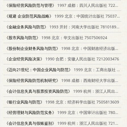
《保险经营风险防范与管理》
1997 成都：四川人民出版社 7220036604
《规避 企业防范风险战略》
1999 北京：中国统计出版社 7503728639
《金融业务风险与防范》
1993 开封：河南大学出版社 7810189794
《股市风险与防范》
1998 北京：华文出版社 7507506924
《股份制企业财务风险与防范》
1998 北京：中国财政经济出版社 7500538316
《企业经营风险决策》
1990 合肥：安徽人民出版社 7212003476
《迈向21世纪：中国企业风险与防范》
1999 北京：工商出版社 7800124398
《保险经营风险防范机制研究》
1998 成都：西南财经大学出版社 7810552716
《会计信息失真与股票投资风险防范》
1999 杭州：浙江人民出版社 7213018329
《银行业风险与防范》
1998 北京：经济科学出版社 7505813609
《经营理财与风险防范实务》
1999 北京：中国审计出版社 7800647706
《会计信息失真与假账鉴别》
1999 杭州：浙江人民出版社 7213018337