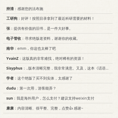
持清
：感谢您的法布施
工研狗
：好评！按照目录拿到了最近科研需要的材料！
张
：提供有价值的旧书，是一件大好事。
电子管收
：寻求绝版老资料，谢谢你的收藏。
南华
：emm，你这也太棒了吧
YvainZ
：这版真的非常难找，绝对稀有的资源！
Sisyphus
：..版本清晰完整，我非常满意。又及，这本《话语的真相》...
学者
：这个绝版了买不到实体，太感谢了
dudu
：第一次用，游客能弄？
sun
：我是海外用户，怎么支付？建议支持weixin支付
康康
：内容清晰、很平整、完整，点赞👍 感谢~