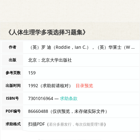
《人体生理学多项选择习题集》
（英）罗 迪（Roddie，Ian C.），（英）华莱士（W 编者
作者
北京：北京大学出版社
出版
159
参考页数
1992（求助前请核对）
目录预览
出版时间
7301016964 —
求助条款
ISBN号
86660488（仅供预览，未存储实际文件）
PDF编号
扫描PDF（
）
求助格式
若分多册发行，每次仅能受理1册