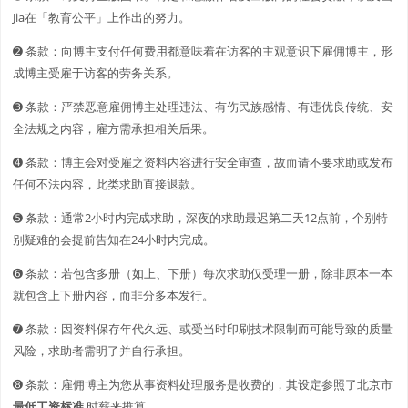
Jia在「教育公平」上作出的努力。
➋️️ 条款：向博主支付任何费用都意味着在访客的主观意识下雇佣博主，形
成博主受雇于访客的劳务关系。
➌ 条款：严禁恶意雇佣博主处理违法、有伤民族感情、有违优良传统、安
全法规之内容，雇方需承担相关后果。
➍ 条款：博主会对受雇之资料内容进行安全审查，故而请不要求助或发布
任何不法内容，此类求助直接退款。
➎ 条款：通常2小时内完成求助，深夜的求助最迟第二天12点前，个别特
别疑难的会提前告知在24小时内完成。
➏ 条款：若包含多册（如上、下册）每次求助仅受理一册，除非原本一本
就包含上下册内容，而非分多本发行。
➐ 条款：因资料保存年代久远、或受当时印刷技术限制而可能导致的质量
风险，求助者需明了并自行承担。
➑ 条款：雇佣博主为您从事资料处理服务是收费的，其设定参照了北京市
最低工资标准
时薪来推算。