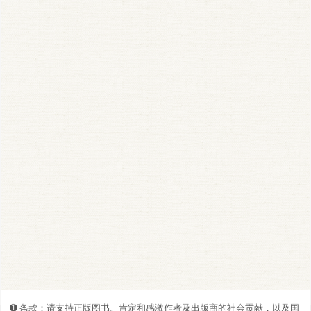
➊️ 条款：请支持正版图书。肯定和感激作者及出版商的社会贡献，以及国