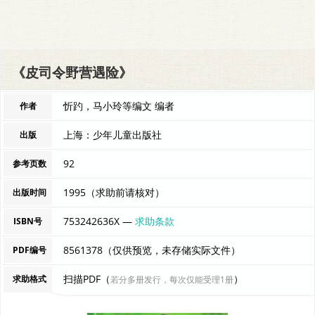
《皮司令野营遇险》
忻趵，马小玲等编文 编者
作者
上海：少年儿童出版社
出版
92
参考页数
1995（求助前请核对）
出版时间
753242636X —
求助条款
ISBN号
8561378（仅供预览，未存储实际文件）
PDF编号
扫描PDF（
）
求助格式
若分多册发行，每次仅能受理1册