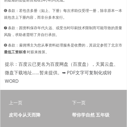
➏ 条款：若包含多册（如上、下册）每次求助仅受理一册，除非原本一本
就包含上下册内容，而非分多本发行。
➐ 条款：因资料保存年代久远、或受当时印刷技术限制而可能导致的质量
风险，求助者需明了并自行承担。
➑ 条款：雇佣博主为您从事资料处理服务是收费的，其设定参照了北京市
最低工资标准
时薪来推算。
提示：百度云已更名为百度网盘（百度盘），天翼云盘、
微盘下载地址……暂未提供。
➥ PDF文字可复制化或转
WORD
上一页
下一页
皮司令从天而降
帮你学自然 五年级