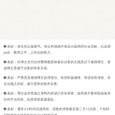
➊️ 条款：请支持正版图书。肯定和感激作者及出版商的社会贡献，以及国
Jia在「教育公平」上作出的努力。
➋️️ 条款：向博主支付任何费用都意味着在访客的主观意识下雇佣博主，形
成博主受雇于访客的劳务关系。
➌ 条款：严禁恶意雇佣博主处理违法、有伤民族感情、有违优良传统、安
全法规之内容，雇方需承担相关后果。
➍ 条款：博主会对受雇之资料内容进行安全审查，故而请不要求助或发布
任何不法内容，此类求助直接退款。
➎ 条款：通常2小时内完成求助，深夜的求助最迟第二天12点前，个别特
别疑难的会提前告知在24小时内完成。