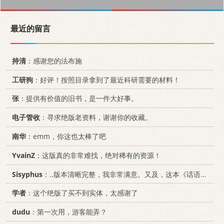
最近的留言
持清
：感谢您的法布施
工研狗
：好评！按照目录拿到了最近科研需要的材料！
张
：提供有价值的旧书，是一件大好事。
电子管收
：寻求绝版老资料，谢谢你的收藏。
南华
：emm，你这也太棒了吧
YvainZ
：这版真的非常难找，绝对稀有的资源！
Sisyphus
：..版本清晰完整，我非常满意。又及，这本《话语的真相》...
学者
：这个绝版了买不到实体，太感谢了
dudu
：第一次用，游客能弄？