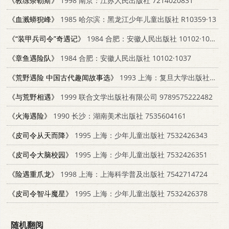
《教练奈勒斯》
1998 南京：江苏人民出版社 7214020831
《血溅蟒猊峰》
1985 哈尔滨：黑龙江少年儿童出版社 R10359·13
《“装甲兵司令”奇遇记》
1984 合肥：安徽人民出版社 10102·1058
《章鱼遇险队》
1984 合肥：安徽人民出版社 10102·1037
《荒野遇险 中国古代趣闻故事选》
1993 上海：复旦大学出版社 7309011740
《与荒野相遇》
1999 联合文学出版社有限公司 9789575222482
《火海遇险》
1990 长沙：湖南美术出版社 7535604161
《皮司令从天而降》
1995 上海：少年儿童出版社 7532426343
《皮司令大脑校园》
1995 上海：少年儿童出版社 7532426351
《险遇重爪龙》
1998 上海：上海科学普及出版社 7542714724
《皮司令智斗魔星》
1995 上海：少年儿童出版社 7532426378
随机翻阅