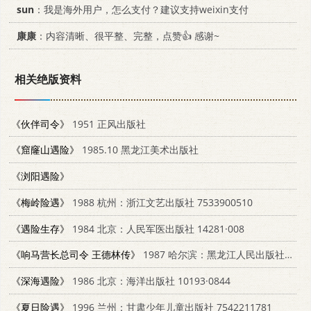
sun
：我是海外用户，怎么支付？建议支持weixin支付
康康
：内容清晰、很平整、完整，点赞👍 感谢~
相关绝版资料
《伙伴司令》
1951 正风出版社
《窟窿山遇险》
1985.10 黑龙江美术出版社
《浏阳遇险》
《梅岭险遇》
1988 杭州：浙江文艺出版社 7533900510
《遇险生存》
1984 北京：人民军医出版社 14281·008
《响马营长总司令 王德林传》
1987 哈尔滨：黑龙江人民出版社 11093·231
《深海遇险》
1986 北京：海洋出版社 10193·0844
《夏日险遇》
1996 兰州：甘肃少年儿童出版社 7542211781