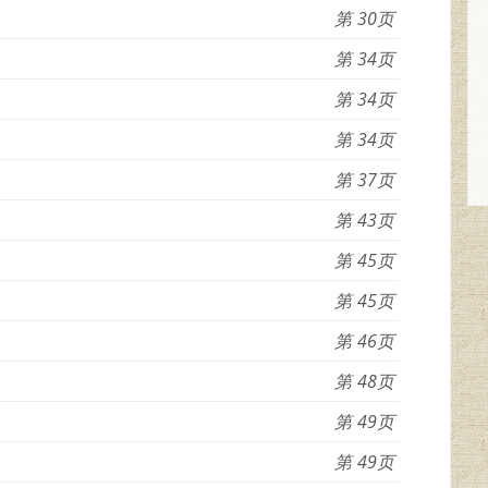
30
34
34
34
37
43
45
45
46
48
49
49