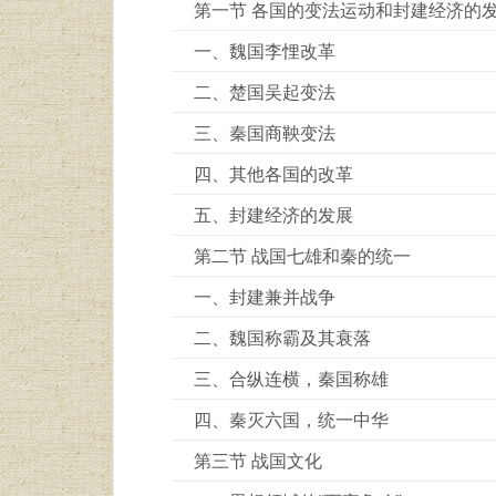
第一节 各国的变法运动和封建经济的
一、魏国李悝改革
二、楚国吴起变法
三、秦国商鞅变法
四、其他各国的改革
五、封建经济的发展
第二节 战国七雄和秦的统一
一、封建兼并战争
二、魏国称霸及其衰落
三、合纵连横，秦国称雄
四、秦灭六国，统一中华
第三节 战国文化