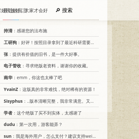
搜索
家好民族好，大家才会好
最近的留言
持清
：感谢您的法布施
工研狗
：好评！按照目录拿到了最近科研需要的材料！
张
：提供有价值的旧书，是一件大好事。
电子管收
：寻求绝版老资料，谢谢你的收藏。
南华
：emm，你这也太棒了吧
YvainZ
：这版真的非常难找，绝对稀有的资源！
Sisyphus
：..版本清晰完整，我非常满意。又及，这本《话语的真相》...
学者
：这个绝版了买不到实体，太感谢了
dudu
：第一次用，游客能弄？
sun
：我是海外用户，怎么支付？建议支持weixin支付