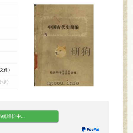
际文件）
）
理1册
系统维护中...