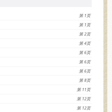
1
1
2
4
6
6
6
8
11
12
12