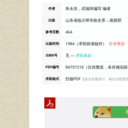
朱永浩，武瑞田编写 编者
作者
山东省临沂师专政史系；函授部
出版
464
参考页数
1984（求助前请核对）
目录预览
出版时间
无 —
求助条款
ISBN号
84797218（仅供预览，未存储实
PDF编号
扫描PDF（
求助格式
若分多册发行，每次仅能受