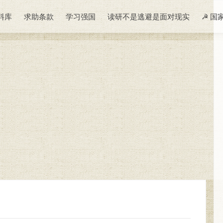
料库
求助条款
学习强国
读研不是逃避是面对现实
☭ 国