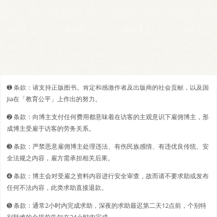
➊️ 条款：请支持正版图书。肯定和感激作者及出版商的社会贡献，以及国
Jia在「教育公平」上作出的努力。
➋️️ 条款：向博主支付任何费用都意味着在访客的主观意识下雇佣博主，形
成博主受雇于访客的劳务关系。
➌ 条款：严禁恶意雇佣博主处理违法、有伤民族感情、有违优良传统、安
全法规之内容，雇方需承担相关后果。
➍ 条款：博主会对受雇之资料内容进行安全审查，故而请不要求助或发布
任何不法内容，此类求助直接退款。
➎ 条款：通常2小时内完成求助，深夜的求助最迟第二天12点前，个别特
别疑难的会提前告知在24小时内完成。