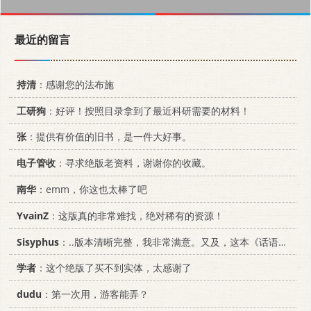
最近的留言
持清
：感谢您的法布施
工研狗
：好评！按照目录拿到了最近科研需要的材料！
张
：提供有价值的旧书，是一件大好事。
电子管收
：寻求绝版老资料，谢谢你的收藏。
南华
：emm，你这也太棒了吧
YvainZ
：这版真的非常难找，绝对稀有的资源！
Sisyphus
：..版本清晰完整，我非常满意。又及，这本《话语的真相》...
学者
：这个绝版了买不到实体，太感谢了
dudu
：第一次用，游客能弄？