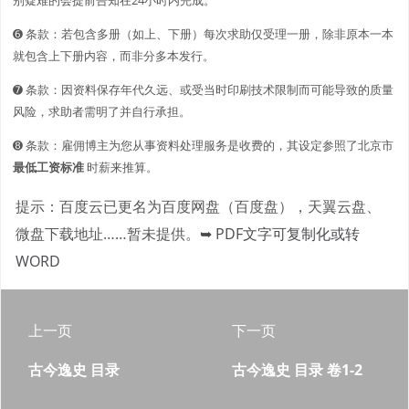
➏ 条款：若包含多册（如上、下册）每次求助仅受理一册，除非原本一本
就包含上下册内容，而非分多本发行。
➐ 条款：因资料保存年代久远、或受当时印刷技术限制而可能导致的质量
风险，求助者需明了并自行承担。
➑ 条款：雇佣博主为您从事资料处理服务是收费的，其设定参照了北京市
最低工资标准
时薪来推算。
提示：百度云已更名为百度网盘（百度盘），天翼云盘、
微盘下载地址……暂未提供。
➥ PDF文字可复制化或转
WORD
上一页
下一页
古今逸史 目录
古今逸史 目录 卷1-2