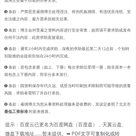
成博主受雇于访客的劳务关系。
➌ 条款：严禁恶意雇佣博主处理违法、有伤民族感情、有违优良传统、安
全法规之内容，雇方需承担相关后果。
➍ 条款：博主会对受雇之资料内容进行安全审查，故而请不要求助或发布
任何不法内容，此类求助直接退款。
➎ 条款：通常2小时内完成求助，深夜的求助最迟第二天12点前，个别特
别疑难的会提前告知在24小时内完成。
➏ 条款：若包含多册（如上、下册）每次求助仅受理一册，除非原本一本
就包含上下册内容，而非分多本发行。
➐ 条款：因资料保存年代久远、或受当时印刷技术限制而可能导致的质量
风险，求助者需明了并自行承担。
➑ 条款：雇佣博主为您从事资料处理服务是收费的，其设定参照了北京市
最低工资标准
时薪来推算。
提示：百度云已更名为百度网盘（百度盘），天翼云盘、
微盘下载地址……暂未提供。
➥ PDF文字可复制化或转