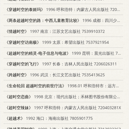
《穿越时空的泰姬玛》
1996 呼和浩特：内蒙古人民出版社 7204027914
《两条超越时空的路：中西儿童教育比较》
1996 成都：四川少年儿童出版社 7536513593
《情越时空》
1997 南京：江苏文艺出版社 7539910372
《穿越时空访南极》
1999 太原：希望出版社 7537921954
《超越时空的精灵-电子信息与电波》
1999 昆明：晨光出版社 7541416258
《穿越时空的飞行》
1997 长春：吉林人民出版社 7206026311
《跨越时空》
1996 武汉：长江文艺出版社 7535413625
《生命轮回 超越时空的前世疗法》
1998.01 呼和浩特市：远方出版社 7805953326
《超时空恋曲》
1998 北京：现代出版社；禾林图书股份有限公司 7800284344
《超时空辣妹》
1997 呼和浩特：内蒙古人民出版社 720403281X
《超越术》
1992 海口：海南出版社 7805901775