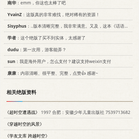
南华
：emm，你这也太棒了吧
YvainZ
：这版真的非常难找，绝对稀有的资源！
Sisyphus
：..版本清晰完整，我非常满意。又及，这本《话语的真相》...
学者
：这个绝版了买不到实体，太感谢了
dudu
：第一次用，游客能弄？
sun
：我是海外用户，怎么支付？建议支持weixin支付
康康
：内容清晰、很平整、完整，点赞👍 感谢~
相关绝版资料
《超时空遭遇战》
1997 合肥：安徽少年儿童出版社 7539713682
《穿越时空的风景》
《学友文库 跨越时空》