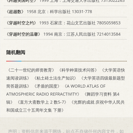
《跨越美国时空》
1999 上海：上海交通大学出版社 7313022263
《超越数》
1958 北京：科学出版社 13031·778
《穿越时空之约》
1993 石家庄：花山文艺出版社 7805059853
《穿越时空的温馨》
1994 南京：江苏人民出版社 7214013584
随机翻阅
《二十一世纪的师资教育》
《科学种菜技术问答》
《大学英语快
速阅读训练》
《粘土砖土法生产知识》
《大学英语四级最新题型
简答题训练》
《矛盾的国度》
《A WORLD ATLAS OF
ATMOSPHERIC RADIO REFRACTIVITY》
《舞蹈学习资料 第4
辑》
《直方大斋数学上 2 数5-7》
《光辉的成就 庆祝中华人民共
和国成立三十五周年文集 下册》
声明：资料信息来源于网络，站点不存储任何内容文件，如