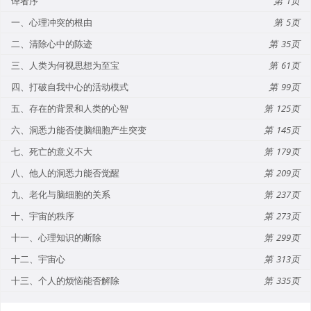
译者序
1
一、心理冲突的根由
5
二、清除心中的陈迹
35
三、人类为何视思想为至宝
61
四、打破自我中心的活动模式
99
五、存在的背景和人类的心智
125
六、洞悉力能否使脑细胞产生突变
145
七、死亡的意义不大
179
八、他人的洞悉力能否觉醒
209
九、老化与脑细胞的关系
237
十、宇宙的秩序
273
十一、心理知识的断除
299
十二、宇宙心
313
十三、个人的烦恼能否解除
335