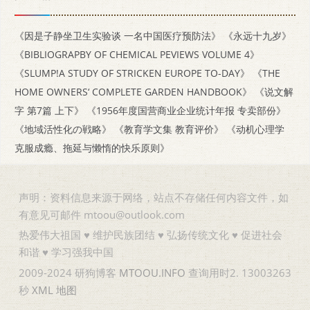
《因是子静坐卫生实验谈 一名中国医疗预防法》
《永远十九岁》
《BIBLIOGRAPBY OF CHEMICAL PEVIEWS VOLUME 4》
《SLUMP!A STUDY OF STRICKEN EUROPE TO-DAY》
《THE
HOME OWNERS‘ COMPLETE GARDEN HANDBOOK》
《说文解
字 第7篇 上下》
《1956年度国营商业企业统计年报 专卖部份》
《地域活性化の戦略》
《教育学文集 教育评价》
《动机心理学
克服成瘾、拖延与懒惰的快乐原则》
声明：资料信息来源于网络，站点不存储任何内容文件，如
有意见可邮件 mtoou@outlook.com
热爱伟大祖国 ♥ 维护民族团结 ♥ 弘扬传统文化 ♥ 促进社会
和谐 ♥ 学习强我中国
2009-2024 研狗博客
MTOOU.INFO
查询用时2. 13003263
秒
XML
地图