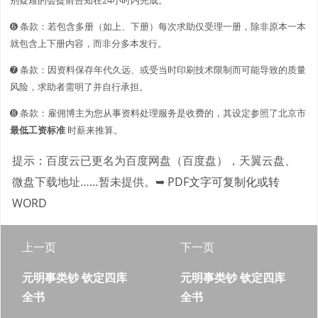
➏ 条款：若包含多册（如上、下册）每次求助仅受理一册，除非原本一本
就包含上下册内容，而非分多本发行。
➐ 条款：因资料保存年代久远、或受当时印刷技术限制而可能导致的质量
风险，求助者需明了并自行承担。
➑ 条款：雇佣博主为您从事资料处理服务是收费的，其设定参照了北京市
最低工资标准
时薪来推算。
提示：百度云已更名为百度网盘（百度盘），天翼云盘、
微盘下载地址……暂未提供。
➥ PDF文字可复制化或转
WORD
上一页
下一页
元明事类钞 钦定四库
元明事类钞 钦定四库
全书
全书