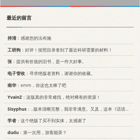
最近的留言
持清
：感谢您的法布施
工研狗
：好评！按照目录拿到了最近科研需要的材料！
张
：提供有价值的旧书，是一件大好事。
电子管收
：寻求绝版老资料，谢谢你的收藏。
南华
：emm，你这也太棒了吧
YvainZ
：这版真的非常难找，绝对稀有的资源！
Sisyphus
：..版本清晰完整，我非常满意。又及，这本《话语的真相》...
学者
：这个绝版了买不到实体，太感谢了
dudu
：第一次用，游客能弄？