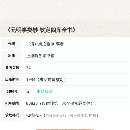
《元明事类钞 钦定四库全书》
（清）姚之骃撰 编者
作者
上海商务印书馆
出版
74
参考页数
1934（求助前请核对）
出版时间
无 —
求助条款
ISBN号
83828（仅供预览，未存储实际文件）
PDF编号
扫描PDF（
）
求助格式
若分多册发行，每次仅能受理1册