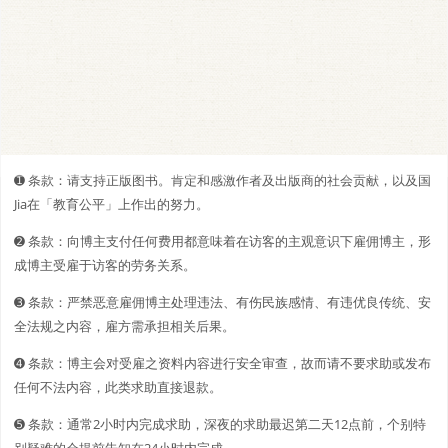
➊️ 条款：请支持正版图书。肯定和感激作者及出版商的社会贡献，以及国
Jia在「教育公平」上作出的努力。
➋️️ 条款：向博主支付任何费用都意味着在访客的主观意识下雇佣博主，形
成博主受雇于访客的劳务关系。
➌ 条款：严禁恶意雇佣博主处理违法、有伤民族感情、有违优良传统、安
全法规之内容，雇方需承担相关后果。
➍ 条款：博主会对受雇之资料内容进行安全审查，故而请不要求助或发布
任何不法内容，此类求助直接退款。
➎ 条款：通常2小时内完成求助，深夜的求助最迟第二天12点前，个别特
别疑难的会提前告知在24小时内完成。