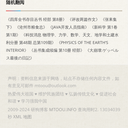
随机翻阅
《四库全书存目丛书 经部 第8册》
《评改两篇作文》
《张耒集
下》
《沧州市粮食志》
《JAVA开发人员指南》
《新科学 第1卷
第1期》
《科技消息 物理学、力学、数学、天文、地学和土建水
利分册 第48期 总第109期》
《PHYSICS OF THE EARTH'S
INTERIOR》
《丛书集成续编 第10册 经部》
《大崩壊:ゲッベル
ス最後の日記》
声明：资料信息来源于网络，站点不存储任何内容文件，如
有意见可邮件 mtoou@outlook.com
热爱伟大祖国 ♥ 维护民族团结 ♥ 弘扬传统文化 ♥ 促进社会
和谐 ♥ 学习强我中国
2009-2024 研狗博客
MTOOU.INFO
查询用时2. 13034039
秒
XML
地图