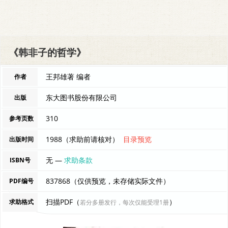
《韩非子的哲学》
王邦雄著 编者
作者
东大图书股份有限公司
出版
310
参考页数
1988（求助前请核对）
目录预览
出版时间
无 —
求助条款
ISBN号
837868（仅供预览，未存储实际文件）
PDF编号
扫描PDF（
）
求助格式
若分多册发行，每次仅能受理1册