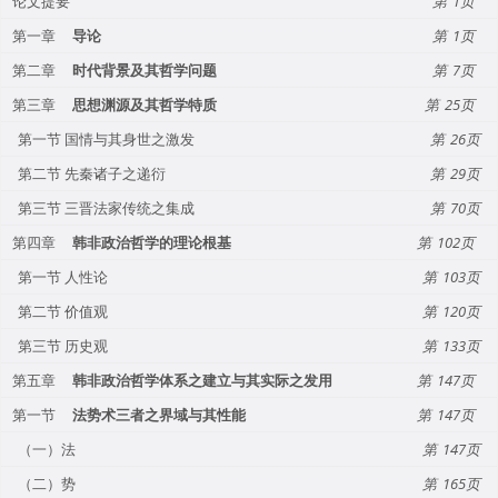
论文提要
1
第一章
导论
1
第二章
时代背景及其哲学问题
7
第三章
思想渊源及其哲学特质
25
第一节 国情与其身世之激发
26
第二节 先秦诸子之递衍
29
第三节 三晋法家传统之集成
70
第四章
韩非政治哲学的理论根基
102
第一节 人性论
103
第二节 价值观
120
第三节 历史观
133
第五章
韩非政治哲学体系之建立与其实际之发用
147
第一节
法势术三者之界域与其性能
147
（一）法
147
（二）势
165