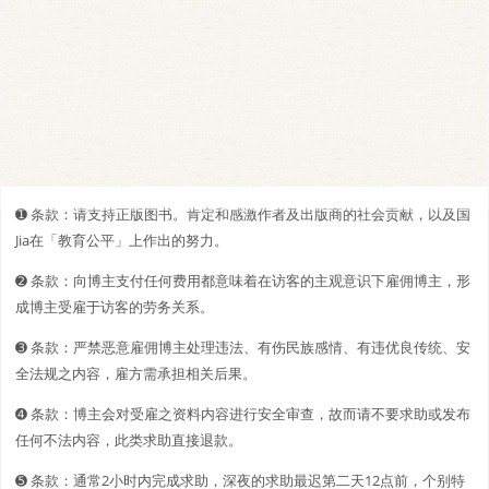
➊️ 条款：请支持正版图书。肯定和感激作者及出版商的社会贡献，以及国
Jia在「教育公平」上作出的努力。
➋️️ 条款：向博主支付任何费用都意味着在访客的主观意识下雇佣博主，形
成博主受雇于访客的劳务关系。
➌ 条款：严禁恶意雇佣博主处理违法、有伤民族感情、有违优良传统、安
全法规之内容，雇方需承担相关后果。
➍ 条款：博主会对受雇之资料内容进行安全审查，故而请不要求助或发布
任何不法内容，此类求助直接退款。
➎ 条款：通常2小时内完成求助，深夜的求助最迟第二天12点前，个别特