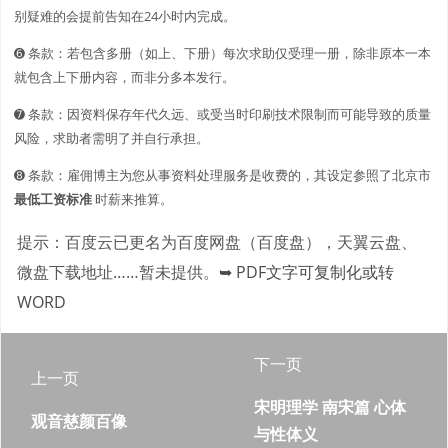
别疑难的会提前告知在24小时内完成。
➏ 条款：若包含多册（如上、下册）每次求助仅受理一册，除非原本一本
就包含上下册内容，而非分多本发行。
➐ 条款：因资料保存年代久远、或受当时印刷技术限制而可能导致的质量
风险，求助者需明了并自行承担。
➑ 条款：雇佣博主为您从事资料处理服务是收费的，其设定参照了北京市
最低工资标准
时薪来推算。
提示：百度云已更名为百度网盘（百度盘），天翼云盘、
微盘下载地址……暂未提供。
➥ PDF文字可复制化或转
WORD
下一页
上一页
宋明理学 南宋篇 心体
观音慈颜百像
与性体义