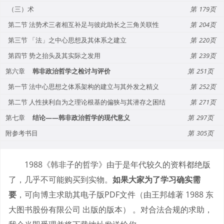
（三）术
179
第二节 法势术三者相互补足与彼此助长之三角关联性
204
第三节 「法」之中心思想及其体系之建立
220
第四节 势之抬头及其实际之发用
239
第六章
韩非政治哲学之检讨与评价
251
第一节 法中心思想之体系架构的建立与其外发之精义
252
第二节 人性挟利自为之理论根基的偏狭与其潜存之困结
271
第七章
结论——韩非政治哲学的现代意义
297
附参考书目
305
1988《韩非子的哲学》由于是年代较久的资料都绝版
了，几乎不可能购买到实物。
如果大家为了学习确实需
要
，可向博主求助其电子版PDF文件（由王邦雄著 1988 东
大图书股份有限公司 出版的版本） 。对合法合规的求助，