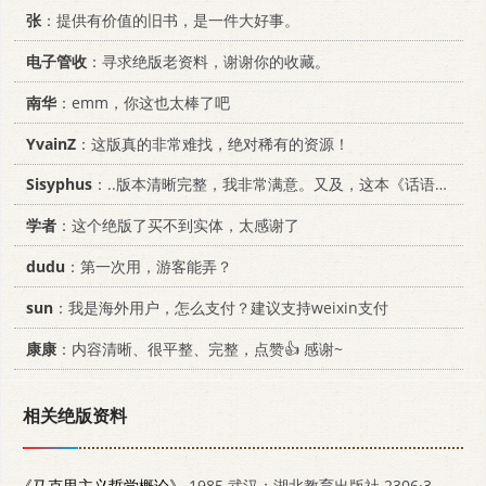
张
：提供有价值的旧书，是一件大好事。
电子管收
：寻求绝版老资料，谢谢你的收藏。
南华
：emm，你这也太棒了吧
YvainZ
：这版真的非常难找，绝对稀有的资源！
Sisyphus
：..版本清晰完整，我非常满意。又及，这本《话语的真相》...
学者
：这个绝版了买不到实体，太感谢了
dudu
：第一次用，游客能弄？
sun
：我是海外用户，怎么支付？建议支持weixin支付
康康
：内容清晰、很平整、完整，点赞👍 感谢~
相关绝版资料
《马克思主义哲学概论》
1985 武汉：湖北教育出版社 2306·3