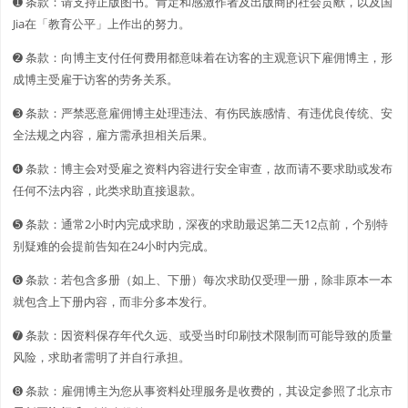
➊️ 条款：请支持正版图书。肯定和感激作者及出版商的社会贡献，以及国
Jia在「教育公平」上作出的努力。
➋️️ 条款：向博主支付任何费用都意味着在访客的主观意识下雇佣博主，形
成博主受雇于访客的劳务关系。
➌ 条款：严禁恶意雇佣博主处理违法、有伤民族感情、有违优良传统、安
全法规之内容，雇方需承担相关后果。
➍ 条款：博主会对受雇之资料内容进行安全审查，故而请不要求助或发布
任何不法内容，此类求助直接退款。
➎ 条款：通常2小时内完成求助，深夜的求助最迟第二天12点前，个别特
别疑难的会提前告知在24小时内完成。
➏ 条款：若包含多册（如上、下册）每次求助仅受理一册，除非原本一本
就包含上下册内容，而非分多本发行。
➐ 条款：因资料保存年代久远、或受当时印刷技术限制而可能导致的质量
风险，求助者需明了并自行承担。
➑ 条款：雇佣博主为您从事资料处理服务是收费的，其设定参照了北京市