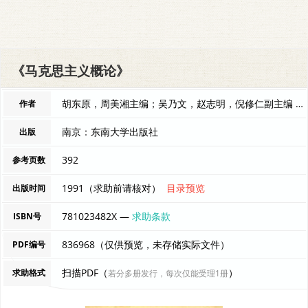
《马克思主义概论》
胡东原，周美湘主编；吴乃文，赵志明，倪修仁副主编 编者
作者
南京：东南大学出版社
出版
392
参考页数
1991（求助前请核对）
目录预览
出版时间
781023482X —
求助条款
ISBN号
836968（仅供预览，未存储实际文件）
PDF编号
扫描PDF（
）
求助格式
若分多册发行，每次仅能受理1册