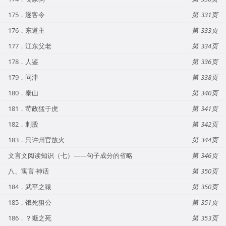
175．逐客令
331
176．东道主
333
177．江东父老
334
178．人鉴
336
179．问津
338
180．泰山
340
181．苛政猛于虎
341
182．刺股
342
183．只许州官放火
344
文言文阅读知识（七）——句子成分的省略
346
八、寓言·神话
350
184．武平之猿
350
185．饿死狙公
351
186．？蝂之死
353