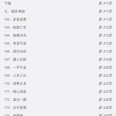
下编
311
七、成语·典故
311
162．多多益善
311
163．歧路亡羊
312
164．指鹿为马
313
165．奇货可居
315
166．望洋兴叹
317
167．庸人自扰
319
168．一字千金
320
169．入木三分
322
170．强弩之末
323
171．呕心沥血
325
172．孤注一掷
326
173．乐不思蜀
328
174．丧家狗
330