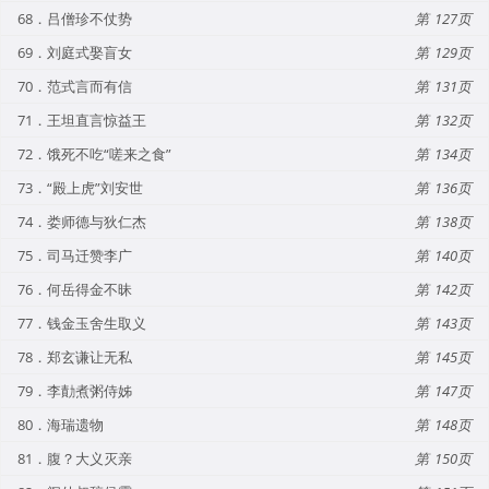
68．吕僧珍不仗势
127
69．刘庭式娶盲女
129
70．范式言而有信
131
71．王坦直言惊益王
132
72．饿死不吃“嗟来之食”
134
73．“殿上虎”刘安世
136
74．娄师德与狄仁杰
138
75．司马迁赞李广
140
76．何岳得金不昧
142
77．钱金玉舍生取义
143
78．郑玄谦让无私
145
79．李勣煮粥侍姊
147
80．海瑞遗物
148
81．腹？大义灭亲
150