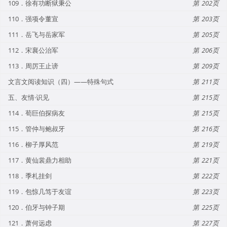
109．徐有功断狱秉公
202
110．强项令董宣
203
111．岳飞与岳家军
205
112．宋襄公治军
206
113．周厉王止谤
209
文言文阅读知识（四）——特殊句式
211
五、友情·识见
215
114．荀巨伯探病友
215
115．管仲与鲍叔牙
216
116．柳子厚风范
219
117．黄仙裳鼎力相助
221
118．季札挂剑
222
119．包惊几笃于友谊
223
120．伯牙与钟子期
225
121．萧何远虑
227