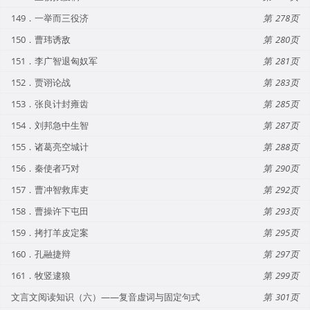
149．一举而三役济
278
150．曹玮诱敌
280
151．李广智退匈奴军
281
152．贾诩论战
283
153．张良计封雍齿
285
154．刘邦急中生智
287
155．诸葛亮空城计
288
156．秦使者巧对
290
157．曹冲智救库吏
292
158．曹操许下屯田
293
159．拷打羊皮定案
295
160．孔融捷辩
297
161．牧竖逮狼
299
文言文阅读知识（六）——复音虚词与固定句式
301