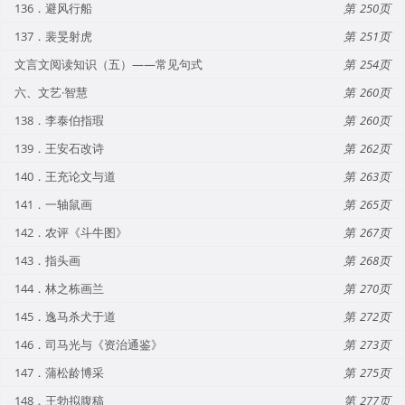
136．避风行船
250
137．裴旻射虎
251
文言文阅读知识（五）——常见句式
254
六、文艺·智慧
260
138．李泰伯指瑕
260
139．王安石改诗
262
140．王充论文与道
263
141．一轴鼠画
265
142．农评《斗牛图》
267
143．指头画
268
144．林之栋画兰
270
145．逸马杀犬于道
272
146．司马光与《资治通鉴》
273
147．蒲松龄博采
275
148．王勃拟腹稿
277