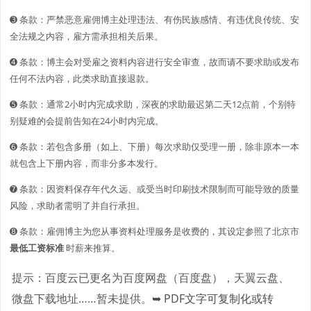
➌ 条款：严禁恶意雇佣博主处理违法、有伤民族感情、有违优良传统、安
全法规之内容，雇方需承担相关后果。
➍ 条款：博主会对受雇之资料内容进行安全审查，故而请不要求助或发布
任何不法内容，此类求助直接退款。
➎ 条款：通常2小时内完成求助，深夜的求助最迟第二天12点前，个别特
别疑难的会提前告知在24小时内完成。
➏ 条款：若包含多册（如上、下册）每次求助仅受理一册，除非原本一本
就包含上下册内容，而非分多本发行。
➐ 条款：因资料保存年代久远、或受当时印刷技术限制而可能导致的质量
风险，求助者需明了并自行承担。
➑ 条款：雇佣博主为您从事资料处理服务是收费的，其设定参照了北京市
最低工资标准
时薪来推算。
提示：百度云已更名为百度网盘（百度盘），天翼云盘、
微盘下载地址……暂未提供。
➥ PDF文字可复制化或转