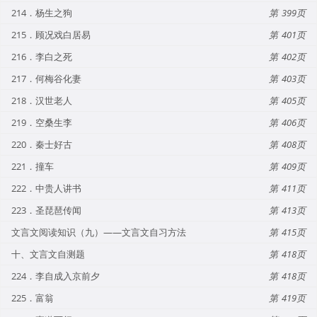
214．杨生之狗
399
215．顾况戏白居易
401
216．李白之死
402
217．何梅谷化妻
403
218．汉世老人
405
219．空桑生李
406
220．秦士好古
408
221．撞车
409
222．中贵人讲书
411
223．圣琵琶传闻
413
文言文阅读知识（九）——文言文自习方法
415
十、文言文自测题
418
224．李自成入京前夕
418
225．富翁
419