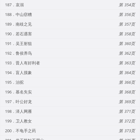
187．哀溺
354
188．中山窃糟
356
189．南歧之见
357
190．若石遇害
358
191．吴王射狙
360
192．鲁侯养鸟
362
193．晋人有好利者
363
194．盲人摸象
364
195．治驼
366
196．慕名失实
368
197．叶公好龙
369
198．泽人网雁
371
199．卫人教女
372
200．不龟手之药
373