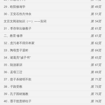
29．欧阳修诲学
49
30．王安石伤方仲永
51
文言文阅读知识（一）——实词
54
31．李存审出镞教子
61
二、教育·修养
61
32．贪污者不得归本家
62
33．陶母责子退鲊
64
34．诸葛亮“诫子书”
65
35．陆游家训
67
36．孟母三迁
69
37．曾子杀猪明不欺
71
38．子路受教
73
39．孔子因材施教
75
40．墨子怒责耕柱子
76