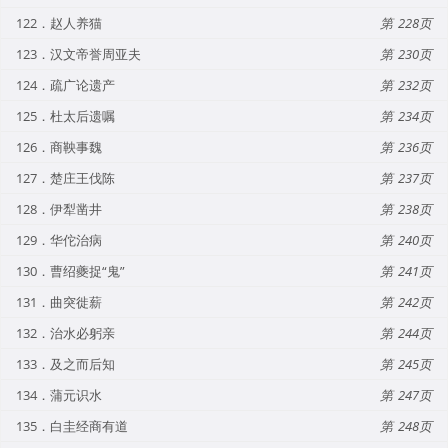
122．赵人养猫
228
123．汉文帝誉周亚夫
230
124．疏广论遗产
232
125．杜太后遗嘱
234
126．商鞅事魏
236
127．楚庄王伐陈
237
128．伊犁凿井
238
129．华佗治病
240
130．曹绍夔捉“鬼”
241
131．曲突徙薪
242
132．治水必躬亲
244
133．及之而后知
245
134．蒲元识水
247
135．白圭经商有道
248