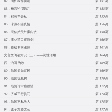
82．闵仲叔辞侯霸
151
83．杨震论“四知”
153
84．祁黄羊去私
155
85．宋濂不隐真情
156
86．裴佶姑父外廉内贪
158
87．李林甫口蜜腹剑
160
88．秦桧专横跋扈
161
文言文阅读知识（三）——词性活用
164
四、治国·为政
169
89．治国必先富民
169
90．治国犹栽树
170
91．陆贽论审察群情
172
92．齐威王行赏罚
174
93．治国不私故人
175
94．孟子对滕文公
177