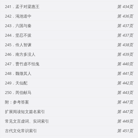
241．孟子对梁惠王
434
242．渑池道中
436
243．六国与秦
437
244．坚忍不拔
437
245．伶人智谏
438
246．南方多没人
439
247．曹竹虚不怕鬼
440
248．魏徵其人
441
249．天仙配
442
250．芮伯献马
443
附：参考答案
447
扩展阅读短文篇名索引
447
常见文言虚词、实词索引
449
古代文化常识索引
451