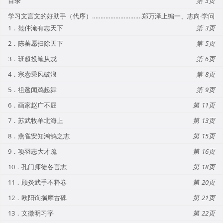
目录
3
学习文言文的好助手（代序）…………………………郑万泽上编一、志向·学问
1．范仲淹有志天下
3
2．陈蕃愿扫除天下
5
3．班超投笔从戎
6
4．宗悫乘风破浪
8
5．祖逖闻鸡起舞
9
6．画家赵广不屈
11
7．苏武牧羊北海上
13
8．燕雀安知鸿鹄之志
15
9．项羽志大才疏
16
10．孔门师徒各言志
18
11．顾炎武手不释卷
20
12．欧阳询揣摩古碑
21
13．文徵明习字
22