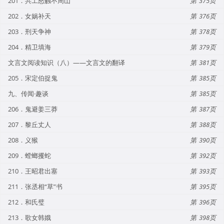
201．共工怒触不周山
375
202．女娲补天
376
203．刑天争神
378
204．精卫填海
379
文言文阅读知识（八）——文言文的翻译
381
205．宋定伯捉鬼
385
九、传闻·趣谈
385
206．鬼避姜三莽
387
207．黎丘丈人
388
208．义猴
390
209．螳螂攫蛇
392
210．王昭君出塞
393
211．张丞相“草”书
395
212．和氏璧
396
213．歌女韩娥
398