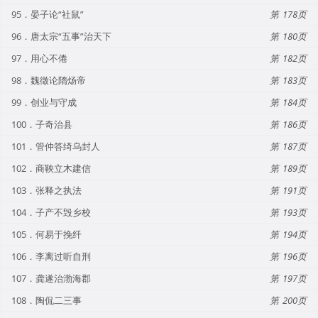
95．晏子论“社鼠”
178
96．唐太宗“五事”治天下
180
97．用心不倦
182
98．魏徵论隋炀帝
183
99．创业与守成
184
100．子奇治县
186
101．管仲答绮乌封人
187
102．商鞅立木建信
189
103．张释之执法
191
104．子产不毁乡校
193
105．何易于挽纤
194
106．李离过听自刑
196
107．龚遂治渤海郡
197
108．陶侃二三事
200