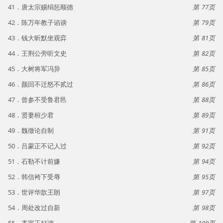
41．唐太宗赐绢惩顺德
77
42．陈万年教子谄谀
79
43．钱大昕默坐观弈
81
44．王荆公旁听文史
82
45．大树将军冯异
85
46．颜回不迁怒不贰过
86
47．曾参不受鲁君邑
88
48．贤妻桓少君
89
49．魏徵论自制
91
50．吕蒙正不记人过
92
51．石勒不计前嫌
94
52．韩信袴下受辱
95
53．世评华歆王朗
97
54．周处改过自新
98
55．齐宣王好谀
100