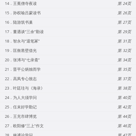
14．王冕僧寺夜读
24
15．孙权喻吕蒙读书
26
16．陆游筑书巢
27
17．董遇谈“三余”勤读
29
18．智永与“退笔冢”
31
19．匡衡凿壁借光
32
20．张溥与“七录斋”
34
21．晋平公炳烛而学
35
22．高凤专心致志
37
23．叶廷珪与《海录》
38
24．为人大须学问
40
25．任末好学勤记
42
26．王充市肆博览
44
27．欧阳修“三上”作文
46
28．林逋论学问
47