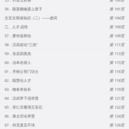
56．陈寔晓喻梁上君子
101
文言文阅读知识（二）——虚词
104
三、人才·品性
109
57．萧何追韩信
109
58．汉高祖论“三杰”
111
59．东吴四英杰
113
60．治本在得人
115
61．齐桓公登门访士
116
62．陆贽论人才
118
63．物各有短长
119
64．汉武帝下诏求贤
121
65．宋仁宗重用王安石
122
66．唐太宗论举贤
124
67．何充直言不讳
126