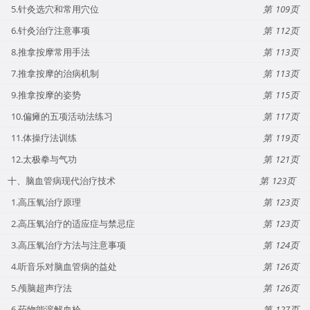
5.针灸选穴和常用穴位
109
6.针灸治疗注意事项
112
8.推拿按摩常用手法
113
7.推拿按摩的治病机制
113
9.推拿按摩的姿势
115
10.偏瘫的五项活动法练习
117
11.体操疗法训练
119
12.太极拳与气功
121
十、脑血管病现代治疗技术
123
1.高压氧治疗原理
123
2.高压氧治疗的适应症与禁忌症
123
3.高压氧治疗方法与注意事项
124
4.听音乐对脑血管病的益处
126
5.颅脑超声疗法
126
6.药物能溶解血栓
127