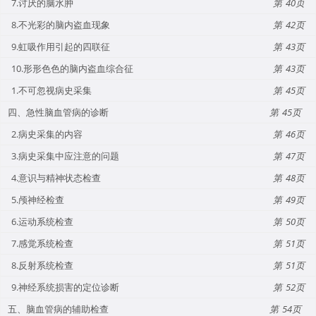
7.讨厌的脑水肿
40
8.不光彩的脑内盗血现象
42
9.虹吸作用引起的四联征
43
10.形形色色的脑内盗血综合征
43
1.不可忽视病史采集
45
四、急性脑血管病的诊断
45
2.病史采集的内容
46
3.病史采集中应注意的问题
47
4.意识与精神状态检查
48
5.颅神经检查
49
6.运动系统检查
50
7.感觉系统检查
51
8.反射系统检查
51
9.神经系统损害的定位诊断
52
五、脑血管病的辅助检查
54