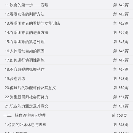
11.饮食的第一步——吞咽
142
12.吞咽功能的判断方法
143
13.吞咽困难者的看护与功能训练
143
14.吞咽困难者的进食方法
144
15.吞咽困难的紧急处理
145
16.人体活动自如的原因
146
17.如何进行协调性训练
147
18.不容忽视的抓握动作
147
19.步态训练
148
20.偏瘫后的功能评价及其意义
150
22.为重新回归社会而努力
151
21.职业能力测定及其意义
151
十二、脑血管病病人护理
153
1.必要的卧床休息与吸氧
153