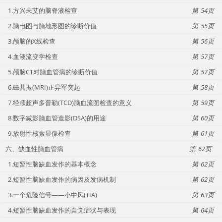
1.方兴未艾的脑脊液检查
54
2.脑电图与脑地形图的诊断价值
55
3.颅脑的X线检查
56
4.血液流变学检查
57
5.颅脑CT对脑血管病的诊断价值
57
6.磁共振(MRI)正异军突起
58
7.经颅超声多普勒(TCD)脑血流图检查的意义
59
8.数字减影脑血管造影(DSA)的用途
60
9.放射性核素显像检查
61
六、缺血性脑血管病
62
1.短暂性脑缺血发作的基本概念
62
2.短暂性脑缺血发作的病因及发病机制
62
3.一个危险信号——小中风(TIA)
63
4.短暂性脑缺血发作的自觉症状与表现
64