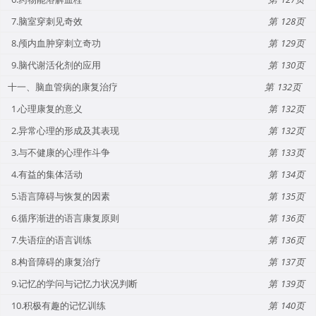
7.脑室穿刺见奇效
128
8.颅内血肿穿刺立奇功
129
9.脑代谢活化剂的应用
130
十一、脑血管病的康复治疗
132
1.心理康复的意义
132
2.异常心理的形成及其表现
132
3.与不健康的心理作斗争
133
4.有益的集体活动
134
5.语言障碍与恢复的因素
135
6.循序渐进的语言康复原则
136
7.失语症的语言训练
136
8.构音障碍的康复治疗
137
9.记忆的学问与记忆力状况判断
139
10.积极有趣的记忆训练
140