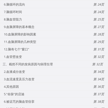
6.脑循环的流向
24
7.脑循环时间
24
8.脑血管阻力
25
9.血脑屏障的基本概念
27
10.血脑屏障的影响因素
28
11.血脑屏障的几种类型
29
12.脑有七个“窗口”
31
1.血管壁改变
32
三、截然不同的发病原因与病理生理
32
2.血液成分改变
34
3.血流速度及压力改变
34
4.其他原因
36
5.“命脉”的启迪
37
6.被诅咒的脑血管痉挛
38