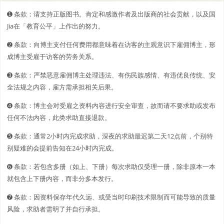
➊️ 条款：请支持正版图书。肯定和感激作者及出版商的社会贡献，以及国
Jia在「教育公平」上作出的努力。
➋️️ 条款：向博主支付任何费用都意味着在访客的主观意识下雇佣博主，形
成博主受雇于访客的劳务关系。
➌ 条款：严禁恶意雇佣博主处理违法、有伤民族感情、有违优良传统、安
全法规之内容，雇方需承担相关后果。
➍ 条款：博主会对受雇之资料内容进行安全审查，故而请不要求助或发布
任何不法内容，此类求助直接退款。
➎ 条款：通常2小时内完成求助，深夜的求助最迟第二天12点前，个别特
别疑难的会提前告知在24小时内完成。
➏ 条款：若包含多册（如上、下册）每次求助仅受理一册，除非原本一本
就包含上下册内容，而非分多本发行。
➐ 条款：因资料保存年代久远、或受当时印刷技术限制而可能导致的质量
风险，求助者需明了并自行承担。