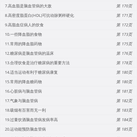
7.高血脂是脑血管病的大敌
170
8.高密度脂蛋白(HDL)可抗动脉粥样硬化
171
9.高脂血症病人的饮食
172
10.一些降血脂的食物
173
11.常用的降血脂药物
175
12.糖尿病是脑血管病的温床
176
13.合理饮食是治疗糖尿病的重要方法
178
14.适当运动有利于糖尿病康复
180
15.常用的降血糖药物
180
16.心脏病与脑血管病
181
17.气象与脑血管病
182
18.吸烟有百害而无一利
183
19.过量饮酒脑血管病发病率高
184
20.运动能预防脑血管病
185