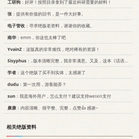
工研狗
：好评！按照目录拿到了最近科研需要的材料！
张
：提供有价值的旧书，是一件大好事。
电子管收
：寻求绝版老资料，谢谢你的收藏。
南华
：emm，你这也太棒了吧
YvainZ
：这版真的非常难找，绝对稀有的资源！
Sisyphus
：..版本清晰完整，我非常满意。又及，这本《话语的真相》...
学者
：这个绝版了买不到实体，太感谢了
dudu
：第一次用，游客能弄？
sun
：我是海外用户，怎么支付？建议支持weixin支付
康康
：内容清晰、很平整、完整，点赞👍 感谢~
相关绝版资料