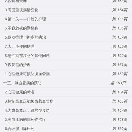
2.饮食与营养
153
3.高度重视病情变化
154
4.第一关——口腔的护理
155
5.不容忽视的勤翻身
156
6.皮肤护理与褥疮的防治
157
7.大、小便的护理
159
8.急性期需注意的其他问题
160
9.恢复期的护理
161
1.心理健康可预防脑血管病
163
十三、脑血管病的预防
163
2.心理健康的标准
164
3.控制高血压能预防脑血管病
165
4.为防高血压，请君少食盐
167
5.高血压病的非药物治疗
168
6.合理服用降压药
169