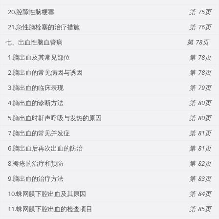
20.腔隙性脑梗塞
75
21.急性脑栓塞的治疗措施
76
七、出血性脑血管病
78
1.脑出血及其常见部位
78
2.脑出血的常见病因与诱因
78
3.脑出血的临床表现
79
4.脑出血的诊断方法
80
5.脑出血时鼾声呼吸与发热的原因
80
7.脑出血的常见并发症
81
6.脑出血后再次出血的防治
81
8.褥疮的治疗和预防
82
9.脑出血的治疗方法
83
10.蛛网膜下腔出血及其原因
84
11.蛛网膜下腔出血的检查项目
85