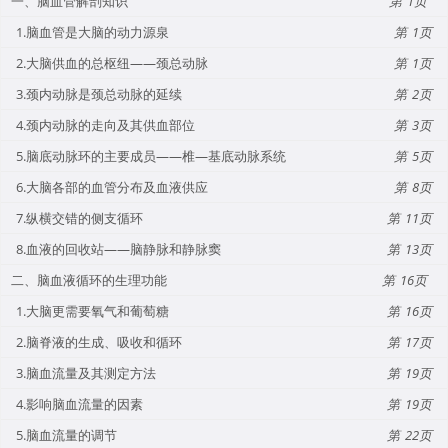
一、脑血管解剖知识
1
1.脑血管是大脑的动力源泉
1
2.大脑供血的总枢纽——颈总动脉
1
3.颈内动脉是颈总动脉的延续
2
4.颈内动脉的走向及其供血部位
3
5.脑底动脉环的主要成员——椎—基底动脉系统
5
6.大脑各部的血管分布及血液供应
8
7.纵横交错的侧支循环
11
8.血液的回收站——脑静脉和静脉窦
13
二、脑血液循环的生理功能
16
1.大脑更需要氧气和葡萄糖
16
2.脑脊液的生成、吸收和循环
17
3.脑血流量及其测定方法
19
4.影响脑血流量的因素
19
5.脑血流量的调节
22