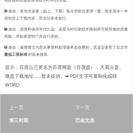
➏ 条款：若包含多册（如上、下册）每次求助仅受理一册，除非原本一本
就包含上下册内容，而非分多本发行。
➐ 条款：因资料保存年代久远、或受当时印刷技术限制而可能导致的质量
风险，求助者需明了并自行承担。
➑ 条款：雇佣博主为您从事资料处理服务是收费的，其设定参照了北京市
最低工资标准
时薪来推算。
提示：百度云已更名为百度网盘（百度盘），天翼云盘、
微盘下载地址……暂未提供。
➥ PDF文字可复制化或转
WORD
上一页
下一页
第三时期
巴金文选