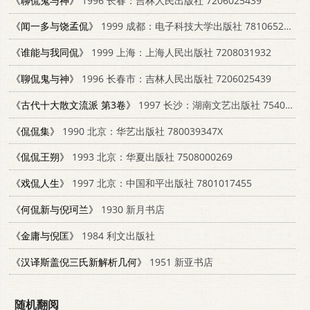
《聊侃鬼与神》
1996 长春：吉林人民出版社 7206025439
《闻一多与饶孟侃》
1999 成都：电子科技大学出版社 7810652206
《谁能与我同侃》
1999 上海：上海人民出版社 7208031932
《聊侃鬼与神》
1996 长春市：吉林人民出版社 7206025439
《古代十大散文流派 第3卷》
1997 长沙：湖南文艺出版社 7540417102
《侃侃集》
1990 北京：华艺出版社 780039347X
《侃侃王朔》
1993 北京：华夏出版社 7508000269
《戏侃人生》
1997 北京：中国和平出版社 7801017455
《何侃新与倪珂兰》
1930 新月书店
《金庸与倪匡》
1984 利文出版社
《汉译斯盖倪三氏新解析几何》
1951 新亚书店
随机翻阅