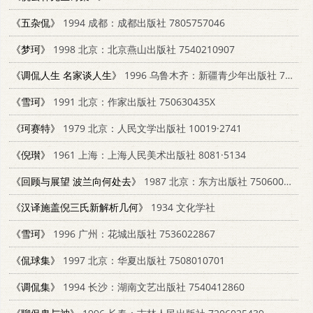
《五杂侃》
1994 成都：成都出版社 7805757046
《梦珂》
1998 北京：北京燕山出版社 7540210907
《调侃人生 名家谈人生》
1996 乌鲁木齐：新疆青少年出版社 7537122059
《雪珂》
1991 北京：作家出版社 750630435X
《珂赛特》
1979 北京：人民文学出版社 10019·2741
《倪瓉》
1961 上海：上海人民美术出版社 8081·5134
《回顾与展望 波兰向何处去》
1987 北京：东方出版社 7506000253
《汉译施盖倪三氏新解析几何》
1934 文化学社
《雪珂》
1996 广州：花城出版社 7536022867
《侃球集》
1997 北京：华夏出版社 7508010701
《调侃集》
1994 长沙：湖南文艺出版社 7540412860