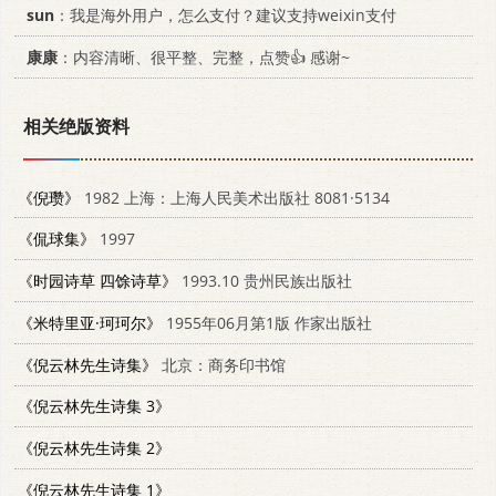
sun
：我是海外用户，怎么支付？建议支持weixin支付
康康
：内容清晰、很平整、完整，点赞👍 感谢~
相关绝版资料
《倪瓒》
1982 上海：上海人民美术出版社 8081·5134
《侃球集》
1997
《时园诗草 四馀诗草》
1993.10 贵州民族出版社
《米特里亚·珂珂尔》
1955年06月第1版 作家出版社
《倪云林先生诗集》
北京：商务印书馆
《倪云林先生诗集 3》
《倪云林先生诗集 2》
《倪云林先生诗集 1》