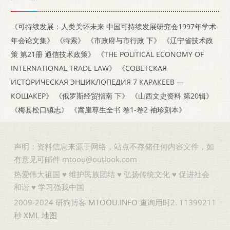
《可持续发展：人类关怀未来 中国可持续发展研究会1997年学术
年会论文集》
《特索》
《市政府与市行政 下》
《辽宁省技术政
策 第21册 通信技术政策》
《THE POLITICAL ECONOMY OF
INTERNATIONAL TRADE LAW》
《СОВЕТСКАЯ
ИСТОРИЧЕСКАЯ ЭНЦИКЛОПЕДИЯ 7 КАРАКЕЕВ —
КОШАКЕР》
《俄罗斯经贸指南 下》
《山西文史资料 第20辑》
《梅县松口镇志》
《嵩崖尊生全书 卷1-卷2 袖珍刻本》
声明：资料信息来源于网络，站点不存储任何内容文件，如
有意见可邮件 mtoou@outlook.com
热爱伟大祖国 ♥ 维护民族团结 ♥ 弘扬传统文化 ♥ 促进社会
和谐 ♥ 学习强我中国
2009-2024 研狗博客
MTOOU.INFO
查询用时2. 11399211
秒
XML
地图