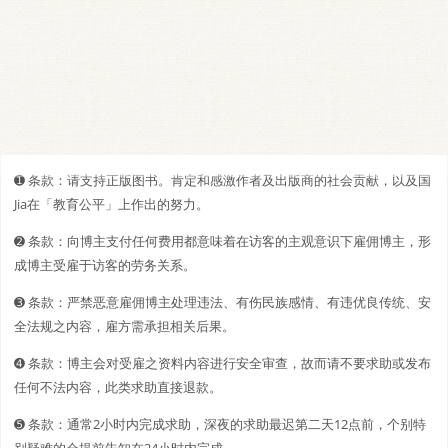
➊️ 条款：请支持正版图书。肯定和感激作者及出版商的社会贡献，以及国
Jia在「教育公平」上作出的努力。
➋️️ 条款：向博主支付任何费用都意味着在访客的主观意识下雇佣博主，形
成博主受雇于访客的劳务关系。
➌ 条款：严禁恶意雇佣博主处理违法、有伤民族感情、有违优良传统、安
全法规之内容，雇方需承担相关后果。
➍ 条款：博主会对受雇之资料内容进行安全审查，故而请不要求助或发布
任何不法内容，此类求助直接退款。
➎ 条款：通常2小时内完成求助，深夜的求助最迟第二天12点前，个别特
别疑难的会提前告知在24小时内完成。