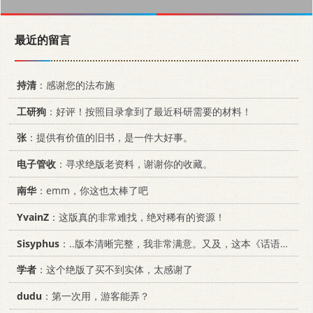
最近的留言
持清
：感谢您的法布施
工研狗
：好评！按照目录拿到了最近科研需要的材料！
张
：提供有价值的旧书，是一件大好事。
电子管收
：寻求绝版老资料，谢谢你的收藏。
南华
：emm，你这也太棒了吧
YvainZ
：这版真的非常难找，绝对稀有的资源！
Sisyphus
：..版本清晰完整，我非常满意。又及，这本《话语的真相》...
学者
：这个绝版了买不到实体，太感谢了
dudu
：第一次用，游客能弄？