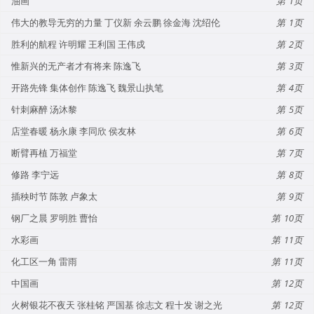
油画
1
伟大的教导无穷的力量 丁仪新 余云鹏 徐金海 沈绍伦
1
胜利的航程 许明耀 王利国 王伟戍
2
惟新兴的无产者才有将来 陈逸飞
3
开路先锋 集体创作 陈逸飞 魏景山执笔
4
针刺麻醉 汤沐黎
5
店堂春暖 杨永康 李同欣 侯友林
6
断臂再植 万福堂
7
修路 李宁远
8
插秧时节 陈敦 卢象太
9
钢厂之晨 罗明胜 曹怡
10
水彩画
11
化工区一角 雷雨
11
中国画
12
火树银花不夜天 张桂铭 严国基 徐志文 程十发 谢之光
12