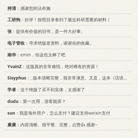
持清
：感谢您的法布施
工研狗
：好评！按照目录拿到了最近科研需要的材料！
张
：提供有价值的旧书，是一件大好事。
电子管收
：寻求绝版老资料，谢谢你的收藏。
南华
：emm，你这也太棒了吧
YvainZ
：这版真的非常难找，绝对稀有的资源！
Sisyphus
：..版本清晰完整，我非常满意。又及，这本《话语的真相》...
学者
：这个绝版了买不到实体，太感谢了
dudu
：第一次用，游客能弄？
sun
：我是海外用户，怎么支付？建议支持weixin支付
康康
：内容清晰、很平整、完整，点赞👍 感谢~