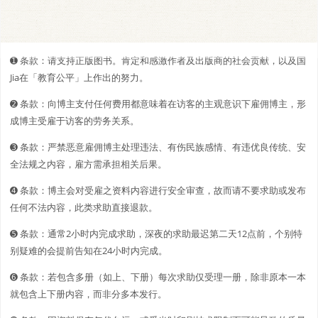
➊️ 条款：请支持正版图书。肯定和感激作者及出版商的社会贡献，以及国
Jia在「教育公平」上作出的努力。
➋️️ 条款：向博主支付任何费用都意味着在访客的主观意识下雇佣博主，形
成博主受雇于访客的劳务关系。
➌ 条款：严禁恶意雇佣博主处理违法、有伤民族感情、有违优良传统、安
全法规之内容，雇方需承担相关后果。
➍ 条款：博主会对受雇之资料内容进行安全审查，故而请不要求助或发布
任何不法内容，此类求助直接退款。
➎ 条款：通常2小时内完成求助，深夜的求助最迟第二天12点前，个别特
别疑难的会提前告知在24小时内完成。
➏ 条款：若包含多册（如上、下册）每次求助仅受理一册，除非原本一本
就包含上下册内容，而非分多本发行。