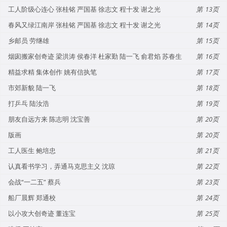
工人阶级心连心 张桂铭 严国基 徐志文 程十发 谢之光
13
春风又绿江南岸 张桂铭 严国基 徐志文 程十发 谢之光
14
乡邮员 劳继雄
15
烟囱搬家创奇迹 梁洪涛 侯春洋 杜家勤 陆一飞 俞君焰 苏春生
16
精益求精 集体创作 姚有信执笔
17
市郊新貌 陆一飞
18
打乒乓 陆汝浩
19
朋友自远方来 陈志明 沈宝善
20
版画
20
工人医生 鲍培忠
21
认真看书学习，弄通马克思主义 沈琼
22
会战“一二五” 蔡兵
23
船厂晨辉 郑通校
24
以小攻大创奇迹 董连宝
25