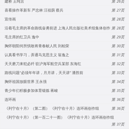
建桥 王纯言
26
喜看操作革新车 严忠林 汪祖荫 蔡兵
27
宣传画
28
沿着毛主席的革命路线奋勇前进 上海人民出版社美术组集体创作
28
毛主席的红卫兵 逸中
29
胸怀朝阳何所惧敢将青春献人民 刘柏荣
30
认真看书学习，弄通马克思主义 翁逸之
31
天天磨刀来犯必歼 驻沪海军航空兵某部 东海红
32
路线问题“必须年年讲，月月讲，天天讲” 潘胜前
33
胸怀祖国放眼世界 王永强
34
青少年们积极参加体育锻炼 蒋峻
35
连环画
36
《列宁在十月》（第二图） 《列宁在十月》连环画创作组
36
《列宁在十月》（第一百二十一图） 《列宁在十月》连环画创作组
37