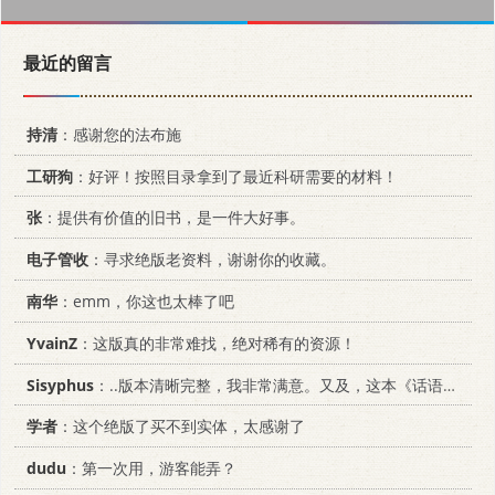
最近的留言
持清
：感谢您的法布施
工研狗
：好评！按照目录拿到了最近科研需要的材料！
张
：提供有价值的旧书，是一件大好事。
电子管收
：寻求绝版老资料，谢谢你的收藏。
南华
：emm，你这也太棒了吧
YvainZ
：这版真的非常难找，绝对稀有的资源！
Sisyphus
：..版本清晰完整，我非常满意。又及，这本《话语的真相》...
学者
：这个绝版了买不到实体，太感谢了
dudu
：第一次用，游客能弄？