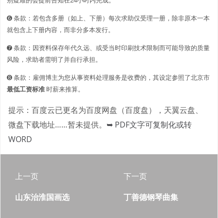
➏ 条款：若包含多册（如上、下册）每次求助仅受理一册，除非原本一本
就包含上下册内容，而非分多本发行。
➐ 条款：因资料保存年代久远、或受当时印刷技术限制而可能导致的质量
风险，求助者需明了并自行承担。
➑ 条款：雇佣博主为您从事资料处理服务是收费的，其设定参照了北京市
最低工资标准
时薪来推算。
提示：百度云已更名为百度网盘（百度盘），天翼云盘、
微盘下载地址……暂未提供。
➥ PDF文字可复制化或转
WORD
上一页
下一页
山东治淮国画选
丁善德钢琴曲集