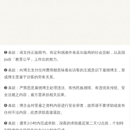
➊️ 条款：请支持正版图书。肯定和感激作者及出版商的社会贡献，以及国
Jia在「教育公平」上作出的努力。
➋️️ 条款：向博主支付任何费用都意味着在访客的主观意识下雇佣博主，形
成博主受雇于访客的劳务关系。
➌ 条款：严禁恶意雇佣博主处理违法、有伤民族感情、有违优良传统、安
全法规之内容，雇方需承担相关后果。
➍ 条款：博主会对受雇之资料内容进行安全审查，故而请不要求助或发布
任何不法内容，此类求助直接退款。
➎ 条款：通常2小时内完成求助，深夜的求助最迟第二天12点前，个别特
别疑难的会提前告知在24小时内完成。