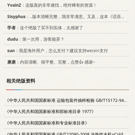
YvainZ
：这版真的非常难找，绝对稀有的资源！
Sisyphus
：..版本清晰完整，我非常满意。又及，这本《话语的真相》...
学者
：这个绝版了买不到实体，太感谢了
dudu
：第一次用，游客能弄？
sun
：我是海外用户，怎么支付？建议支持weixin支付
康康
：内容清晰、很平整、完整，点赞👍 感谢~
相关绝版资料
《中华人民共和国国家标准 运输包装件抽样检验 GB/T15172-94》
19
《中华人民共和国国家标准和部标准目录 1977》
《中华人民共和国国家标准和专业标准目录》
《中华人民共和国国家标准 GB/T22090-2008 冷热饮水机=Cold and hot water dipenser》