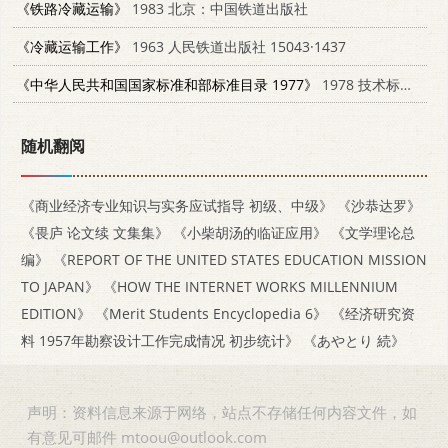
《铁路冷藏运输》
1983 北京：中国铁道出版社
《冷藏运输工作》
1963 人民铁道出版社 15043·1437
《中华人民共和国国家标准和部标准目录 1977》
1978 技术标准出版社
随机翻阅
《商业经济专业知识与实务应试指导 初级、中级》
《沙恭达罗》
《畏庐 论文续 文集集》
《小柴胡汤的临证应用》
《文学理论总
编》
《REPORT OF THE UNITED STATES EDUCATION MISSION
TO JAPAN》
《HOW THE INTERNET WORKS MILLENNIUM
EDITION》
《Merit Students Encyclopedia 6》
《经济研究资
料 1957年勘察设计工作完成情况 初步统计》
《あやとり 続》
声明：资料信息来源于网络，站点不存储任何内容文件，如
有意见可邮件 mtoou@outlook.com