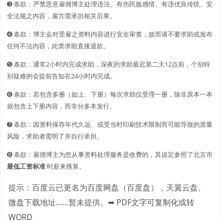
➌ 条款：严禁恶意雇佣博主处理违法、有伤民族感情、有违优良传统、安
全法规之内容，雇方需承担相关后果。
➍ 条款：博主会对受雇之资料内容进行安全审查，故而请不要求助或发布
任何不法内容，此类求助直接退款。
➎ 条款：通常2小时内完成求助，深夜的求助最迟第二天12点前，个别特
别疑难的会提前告知在24小时内完成。
➏ 条款：若包含多册（如上、下册）每次求助仅受理一册，除非原本一本
就包含上下册内容，而非分多本发行。
➐ 条款：因资料保存年代久远、或受当时印刷技术限制而可能导致的质量
风险，求助者需明了并自行承担。
➑ 条款：雇佣博主为您从事资料处理服务是收费的，其设定参照了北京市
最低工资标准
时薪来推算。
提示：百度云已更名为百度网盘（百度盘），天翼云盘、
微盘下载地址……暂未提供。
➥ PDF文字可复制化或转
WORD