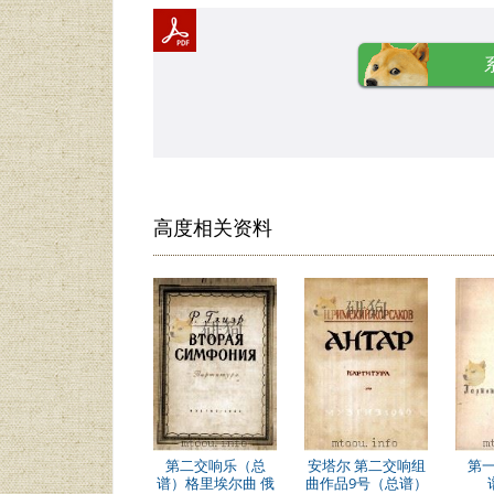
高度相关资料
第二交响乐（总
安塔尔 第二交响组
第
谱）格里埃尔曲 俄
曲作品9号（总谱）