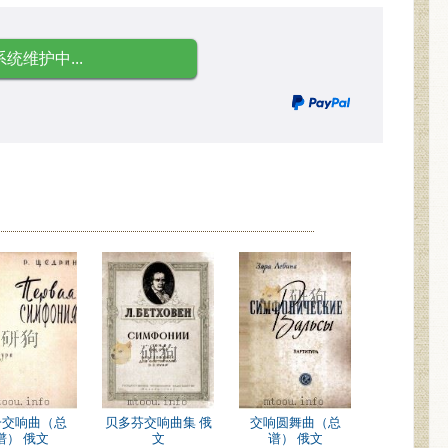
系统维护中...
一交响曲（总
贝多芬交响曲集 俄
交响圆舞曲（总
谱） 俄文
文
谱） 俄文