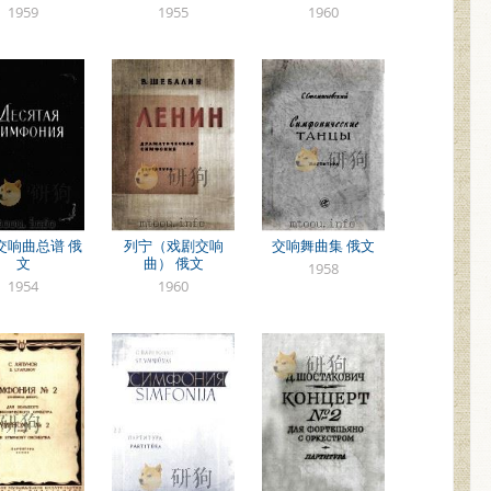
1959
1955
1960
交响曲总谱 俄
列宁（戏剧交响
交响舞曲集 俄文
文
曲） 俄文
1958
1954
1960