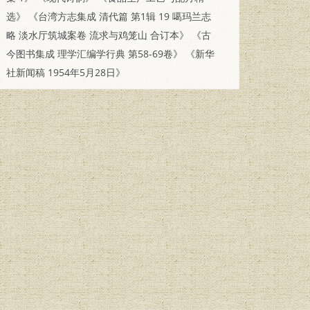
选》
《台湾方志集成 清代篇 第1辑 19 噶玛兰志
略 淡水厅筑城案卷 流求与鸡笼山 合订本》
《古
今图书集成 理学汇编学行典 第58-69卷》
《新华
社新闻稿 1954年5月28日》