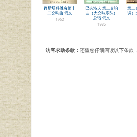
肖斯塔科维奇第十
巴夹洛夫 第二交响
第二
二交响曲 俄文
曲（大交响乐队）
调）
总谱 俄文
1962
1985
访客求助条款：
还望您仔细阅读以下条款