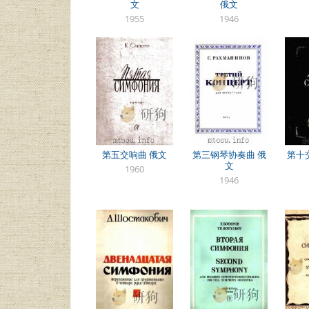
文
俄文
1955
1946
第五交响曲 俄文
第三钢琴协奏曲 俄
第十
文
1960
1946