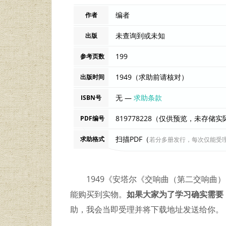
编者
作者
未查询到或未知
出版
199
参考页数
1949（求助前请核对）
出版时间
无 —
求助条款
ISBN号
819778228（仅供预览，未存储
PDF编号
扫描PDF（
求助格式
若分多册发行，每次仅能受
1949《安塔尔《交响曲（第二交响曲
能购买到实物。
如果大家为了学习确实需要
助，我会当即受理并将下载地址发送给你。