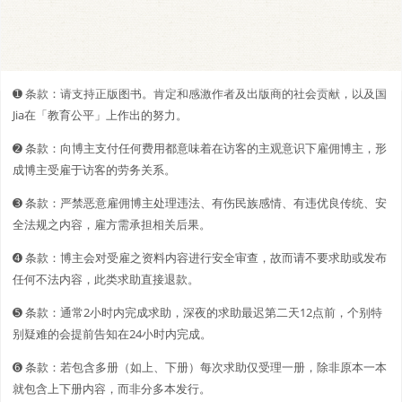
➊️ 条款：请支持正版图书。肯定和感激作者及出版商的社会贡献，以及国
Jia在「教育公平」上作出的努力。
➋️️ 条款：向博主支付任何费用都意味着在访客的主观意识下雇佣博主，形
成博主受雇于访客的劳务关系。
➌ 条款：严禁恶意雇佣博主处理违法、有伤民族感情、有违优良传统、安
全法规之内容，雇方需承担相关后果。
➍ 条款：博主会对受雇之资料内容进行安全审查，故而请不要求助或发布
任何不法内容，此类求助直接退款。
➎ 条款：通常2小时内完成求助，深夜的求助最迟第二天12点前，个别特
别疑难的会提前告知在24小时内完成。
➏ 条款：若包含多册（如上、下册）每次求助仅受理一册，除非原本一本
就包含上下册内容，而非分多本发行。