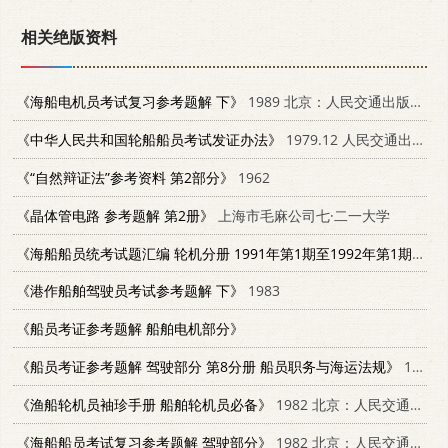
相关绝版资料
《海船电机员考试复习参考题解 下》
1989 北京：人民交通出版社 7114002076
《中华人民共和国轮船船员考试发证办法》
1979.12 人民交通出版社出版
《“自然辩证法”参考资料 第2部分》
1962
《晶体管电路 参考题解 第2册》
上海市毛麻公司七·二一大学
《海船船员统考试题汇编 轮机分册 1991年第1期至1992年第1期》
交
《港作船舶驾驶员考试参考题解 下》
1983
《船员考证参考题解 船舶电机部分》
《船员考证参考题解 驾驶部分 第8分册 船员职务与海运法规》
1981
《渔船轮机员袖珍手册 船舶轮机员必备》
1982 北京：人民交通出版社 15044·6407
《海船船员考试复习参考题解 驾驶部分》
1982 北京：人民交通出版社 15044·5444