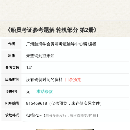
《船员考证参考题解 轮机部分 第2册》
广州航海学会黄埔考证辅导中心编 编者
作者
未查询到或未知
出版
141
参考页数
没有确切时间的资料
目录预览
出版时间
无 —
求助条款
ISBN号
815469618（仅供预览，未存储实际文件）
PDF编号
扫描PDF（
）
求助格式
若分多册发行，每次仅能受理1册