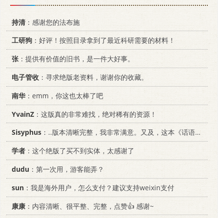
持清
：感谢您的法布施
工研狗
：好评！按照目录拿到了最近科研需要的材料！
张
：提供有价值的旧书，是一件大好事。
电子管收
：寻求绝版老资料，谢谢你的收藏。
南华
：emm，你这也太棒了吧
YvainZ
：这版真的非常难找，绝对稀有的资源！
Sisyphus
：..版本清晰完整，我非常满意。又及，这本《话语的真相》...
学者
：这个绝版了买不到实体，太感谢了
dudu
：第一次用，游客能弄？
sun
：我是海外用户，怎么支付？建议支持weixin支付
康康
：内容清晰、很平整、完整，点赞👍 感谢~