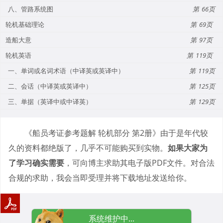
八、管路系统图
66
轮机基础理论
69
造船大意
97
轮机英语
119
一、单词或名词术语（中译英或英译中）
119
二、会话（中译英或英译中）
125
三、单据（英译中或中译英）
129
《船员考证参考题解 轮机部分 第2册》由于是年代较
久的资料都绝版了，几乎不可能购买到实物。
如果大家为
了学习确实需要
，可向博主求助其电子版PDF文件。对合法
合规的求助，我会当即受理并将下载地址发送给你。
系统维护中...