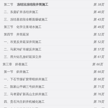
第二节
冻结法冻结段井筒施工
38
二、东庞矿井冻结井施工
40
三、冻结基岩段全断面爆破施工
43
第三节 化学注浆堵水施工
49
第四节 井筒延深
52
一、吊笼反井延深井筒施工
52
二、马家沟矿吊罐反井施工
57
三、用大钻孔放矸延深立井
61
第三章 斜巷施工
66
第一节 斜井施工
66
一、下石节煤矿胶带暗斜井施工
66
二、陈家山平硐三号斜井施工
71
三、马脊梁矿新高山主斜井施工
76
四、贵石沟主斜井机械化施工
79