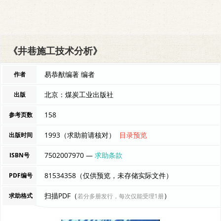
《井巷施工技术分析》
易恭猷编著 编者
作者
北京：煤炭工业出版社
出版
158
参考页数
1993（求助前请核对）
目录预览
出版时间
7502007970 —
求助条款
ISBN号
81534358（仅供预览，未存储实际文件）
PDF编号
扫描PDF（
）
求助格式
若分多册发行，每次仅能受理1册