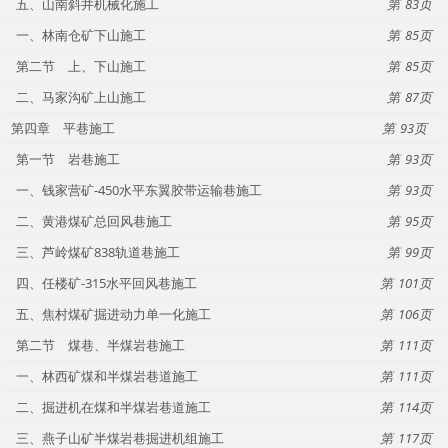
五、山南斜井机械化施工
83
一、林南仓矿下山施工
85
第二节 上、下山施工
85
二、马家沟矿上山施工
87
第四章 平巷施工
93
第一节 岩巷施工
93
一、钱家营矿-450水平东翼胶带运输巷施工
93
二、黄港煤矿总回风巷施工
95
三、芦岭煤矿838轨道巷施工
99
四、任楼矿-315水平回风巷施工
101
五、焦村煤矿掘进动力单一化施工
106
第二节 煤巷、半煤岩巷施工
111
一、林西矿煤和半煤岩巷道施工
111
二、掘进机在煤和半煤岩巷道施工
114
三、燕子山矿半煤岩巷掘进机组施工
117