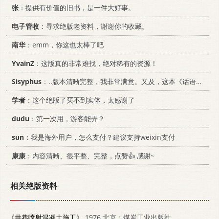
张
：提供有价值的旧书，是一件大好事。
电子管收
：寻求绝版老资料，谢谢你的收藏。
南华
：emm，你这也太棒了吧
YvainZ
：这版真的非常难找，绝对稀有的资源！
Sisyphus
：..版本清晰完整，我非常满意。又及，这本《话语的真相》...
学者
：这个绝版了买不到实体，太感谢了
dudu
：第一次用，游客能弄？
sun
：我是海外用户，怎么支付？建议支持weixin支付
康康
：内容清晰、很平整、完整，点赞👍 感谢~
相关绝版资料
《井巷喷射混凝土施工》
1976 北京：煤炭工业出版社