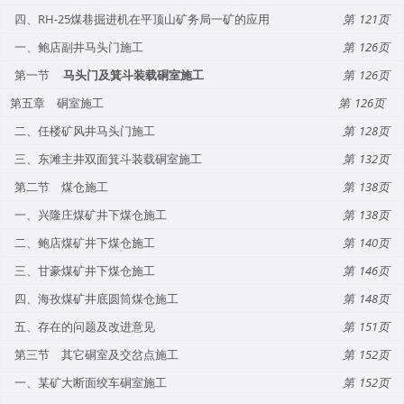
四、RH-25煤巷掘进机在平顶山矿务局一矿的应用
121
一、鲍店副井马头门施工
126
第一节
马头门及箕斗装载硐室施工
126
第五章 硐室施工
126
二、任楼矿风井马头门施工
128
三、东滩主井双面箕斗装载硐室施工
132
第二节 煤仓施工
138
一、兴隆庄煤矿井下煤仓施工
138
二、鲍店煤矿井下煤仓施工
140
三、甘豪煤矿井下煤仓施工
146
四、海孜煤矿井底圆筒煤仓施工
148
五、存在的问题及改进意见
151
第三节 其它硐室及交岔点施工
152
一、某矿大断面绞车硐室施工
152