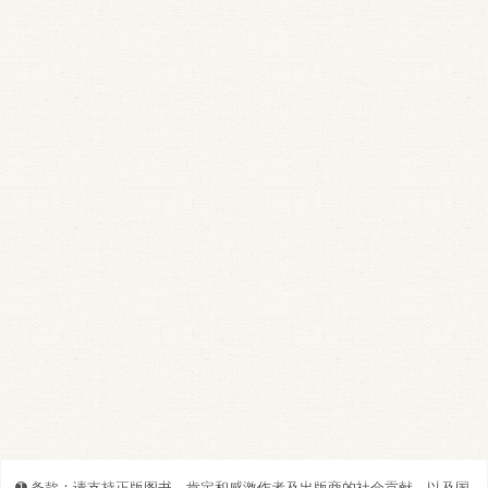
➊️ 条款：请支持正版图书。肯定和感激作者及出版商的社会贡献，以及国