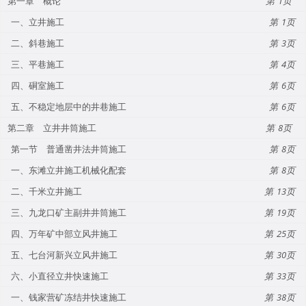
第一章 概论
1
一、立井施工
1
二、斜巷施工
3
三、平巷施工
4
四、硐室施工
6
五、不稳定地层中的井巷施工
6
第二章 立井井筒施工
8
第一节 普通凿井法井筒施工
8
一、东滩立井施工机械化配套
8
二、千米立井施工
13
三、九龙口矿主副井井筒施工
19
四、万年矿中部立风井施工
25
五、七台河新兴立风井施工
30
六、小直径立井快速施工
33
一、钱家营矿冻结井快速施工
38