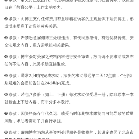
Jia在「教育公平」上作出的努力。
➋️️ 条款：向博主支付任何费用都意味着在访客的主观意识下雇佣博主，形
成博主受雇于访客的劳务关系。
➌ 条款：严禁恶意雇佣博主处理违法、有伤民族感情、有违优良传统、安
全法规之内容，雇方需承担相关后果。
➍ 条款：博主会对受雇之资料内容进行安全审查，故而请不要求助或发布
任何不法内容，此类求助直接退款。
➎ 条款：通常2小时内完成求助，深夜的求助最迟第二天12点前，个别特
别疑难的会提前告知在24小时内完成。
➏ 条款：若包含多册（如上、下册）每次求助仅受理一册，除非原本一本
就包含上下册内容，而非分多本发行。
➐ 条款：因资料保存年代久远、或受当时印刷技术限制而可能导致的质量
风险，求助者需明了并自行承担。
➑ 条款：雇佣博主为您从事资料处理服务是收费的，其设定参照了北京市