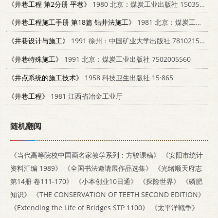
《井巷工程 第2分册 平巷》
1980 北京：煤炭工业出版社 15035·2244
《井巷工程施工手册 第18篇 钻井法施工》
1981 北京：煤炭工业出版社 15035·2427
《井巷设计与施工》
1991 徐州：中国矿业大学出版社 7810215523
《井巷特殊施工》
1991 北京：煤炭工业出版社 7502005560
《井点系统的施工技术》
1958 科技卫生出版社 15·865
《井巷工程》
1981 江西省冶金工业厅
随机翻阅
《当代高等院校中国画名家教学系列：方骏课稿》
《安阳市统计
资料汇编 1989》
《全国书法邀请展作品选集》
《光绪顺天府志
第14册 卷111-170》
《小本创业10日通》
《探险世界》
《磷肥
知识》
《THE CONSERVATION OF TEETH SECOND EDITION》
《Extending the Life of Bridges STP 1100》
《太平洋戦争》