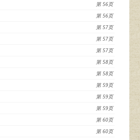
56
56
57
57
57
58
58
59
59
59
60
60