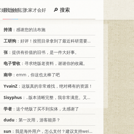
搜索
家好民族好，大家才会好
最近的留言
持清
：感谢您的法布施
工研狗
：好评！按照目录拿到了最近科研需要的材料！
张
：提供有价值的旧书，是一件大好事。
电子管收
：寻求绝版老资料，谢谢你的收藏。
南华
：emm，你这也太棒了吧
YvainZ
：这版真的非常难找，绝对稀有的资源！
Sisyphus
：..版本清晰完整，我非常满意。又及，这本《话语的真相》...
学者
：这个绝版了买不到实体，太感谢了
dudu
：第一次用，游客能弄？
sun
：我是海外用户，怎么支付？建议支持weixin支付