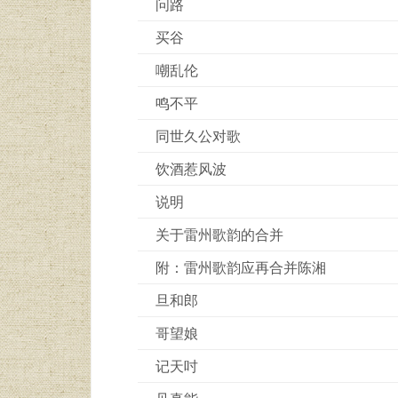
问路
买谷
嘲乱伦
鸣不平
同世久公对歌
饮酒惹风波
说明
关于雷州歌韵的合并
附：雷州歌韵应再合并陈湘
旦和郎
哥望娘
记天吋