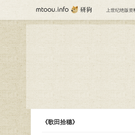
上世纪绝版资
《歌田拾穗》