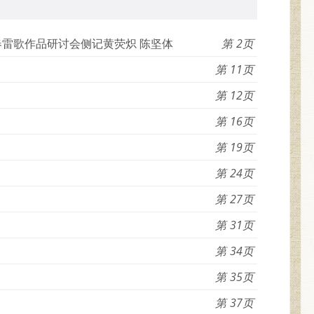
春雷歌作品研讨会侧记黄荧炽 陈坚体
2
11
12
16
19
24
27
31
34
35
37