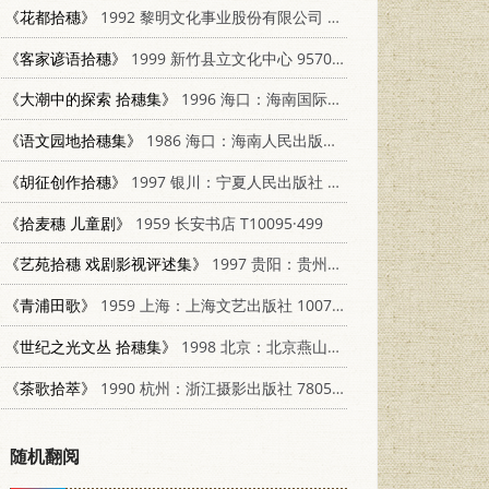
《花都拾穗》
1992 黎明文化事业股份有限公司 9571601691
《客家谚语拾穗》
1999 新竹县立文化中心 9570232099
《大潮中的探索 拾穗集》
1996 海口：海南国际新闻出版中心 7806094148
《语文园地拾穗集》
1986 海口：海南人民出版社 7362·12
《胡征创作拾穗》
1997 银川：宁夏人民出版社 7227017346
《拾麦穗 儿童剧》
1959 长安书店 T10095·499
《艺苑拾穗 戏剧影视评述集》
1997 贵阳：贵州民族出版社 7541207144
《青浦田歌》
1959 上海：上海文艺出版社 10078·0575
《世纪之光文丛 拾穗集》
1998 北京：北京燕山出版社 7540207566
《茶歌拾萃》
1990 杭州：浙江摄影出版社 7805360820
随机翻阅