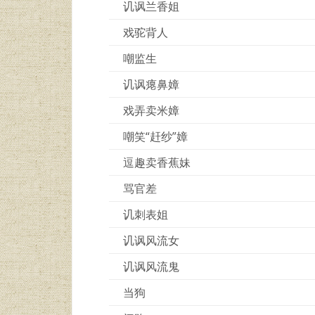
讥讽兰香姐
戏驼背人
嘲监生
讥讽瘪鼻嫜
戏弄卖米嫜
嘲笑“赶纱”嫜
逗趣卖香蕉妹
骂官差
讥刺表姐
讥讽风流女
讥讽风流鬼
当狗