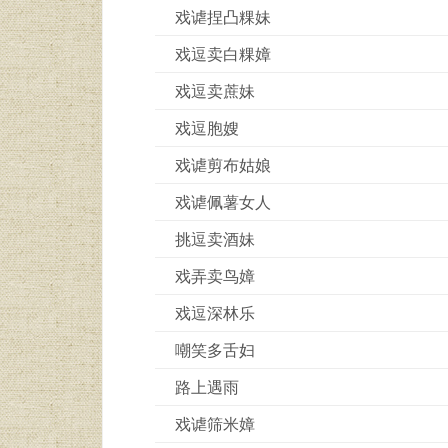
戏谑捏凸粿妹
戏逗卖白粿嫜
戏逗卖蔗妹
戏逗胞嫂
戏谑剪布姑娘
戏谑佩薯女人
挑逗卖酒妹
戏弄卖鸟嫜
戏逗深林乐
嘲笑多舌妇
路上遇雨
戏谑筛米嫜