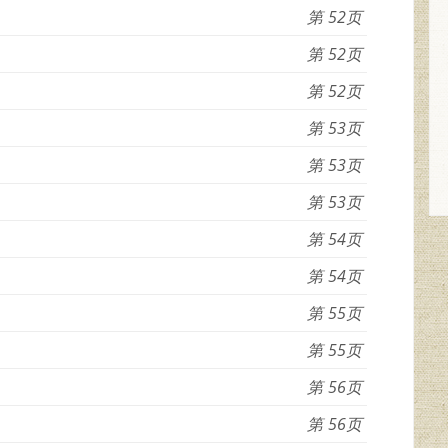
52
52
52
53
53
53
54
54
55
55
56
56