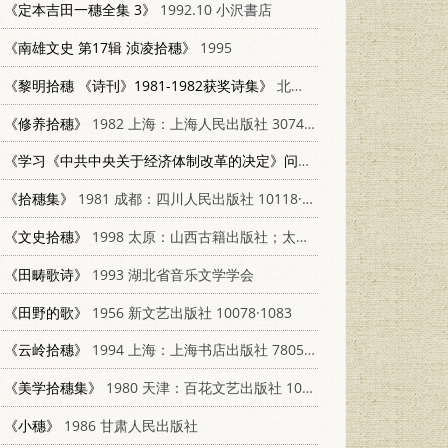
《定本吉田一穗全集 3》
1992.10 小沢書店
《南雄文史 第17辑 浈凌拾穗》
1995
《黎明拾穗 《诗刊》1981-1982获奖诗集》
北京：人民文学出版社 10007·103
《修养拾穗》
1982 上海：上海人民出版社 3074·643
《学习《中共中央关于经济体制改革的决定》问答》
1985 兰州：甘肃
《拾穗集》
1981 成都：四川人民出版社 10118·490
《文史拾穗》
1998 太原：山西古籍出版社；太原：山西教育出版社 780598221X
《田畴歌诗》
1993 湖北省音乐文学学会
《田野的歌》
1956 新文艺出版社 10078·1083
《云岭拾穗》
1994 上海：上海书店出版社 7805699372
《美学拾穗集》
1980 天津：百花文艺出版社 10151·520
《小穗》
1986 甘肃人民出版社