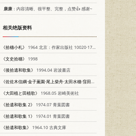
康康
：内容清晰、很平整、完整，点赞👍 感谢~
相关绝版资料
《拾穗小札》
1964 北京：作家出版社 10020·1749
《文史拾穗》
1998
《後拾遺和歌集》
1994.04 岩波書店
《佐佐木信綱·金子薫園·尾上柴舟·太田水穗·窪田空穗·若山牧水集》
196
《大田植と田植歌》
1968.05 岩崎美術社
《拾遺和歌集 2》
1974.07 青葉図書
《拾遺和歌集 1》
1974.01 青葉図書
《拾遺和歌集》
1964.10 古典文庫