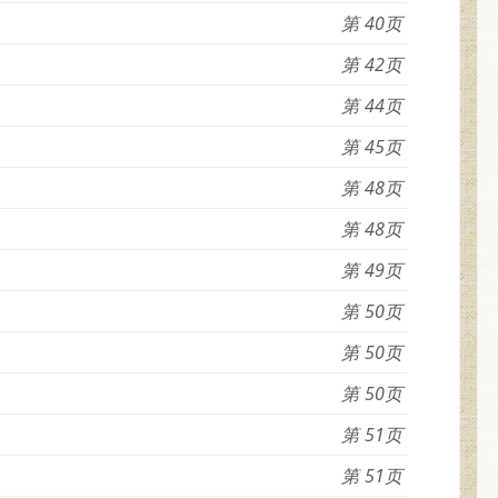
40
42
44
45
48
48
49
50
50
50
51
51