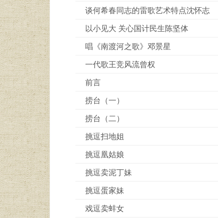
谈何希春同志的雷歌艺术特点沈怀志
以小见大 关心国计民生陈坚体
唱《南渡河之歌》邓景星
一代歌王竞风流曾权
前言
捞台（一）
捞台（二）
挑逗扫地姐
挑逗凰姑娘
挑逗卖泥丁妹
挑逗蛋家妹
戏逗卖蚌女