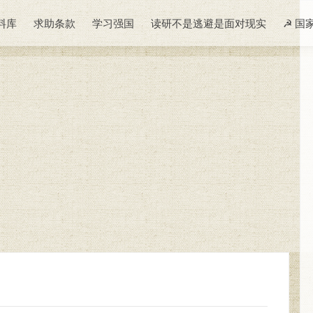
料库
求助条款
学习强国
读研不是逃避是面对现实
☭ 国