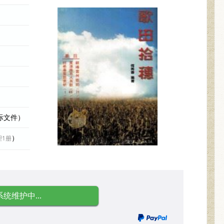
实际文件）
）
理1册
系统维护中...