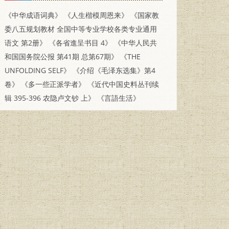
《中华成语词典》
《人生楷模周恩来》
《国家教
委八五规划教材 全国中等专业学校各类专业通用
语文 第2册》
《各省進呈书目 4》
《中华人民共
和国国务院公报 第41期 总第67期》
《THE
UNFOLDING SELF》
《介绍《毛泽东选集》第4
卷》
《多一些正派学者》
《近代中国史料丛刊续
辑 395-396 农隐卢文钞 上》
《言語生活》