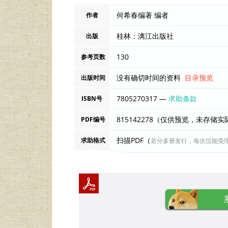
何希春编著 编者
作者
桂林：漓江出版社
出版
130
参考页数
没有确切时间的资料
目录预览
出版时间
7805270317 —
求助条款
ISBN号
815142278（仅供预览，未存储
PDF编号
扫描PDF（
求助格式
若分多册发行，每次仅能受