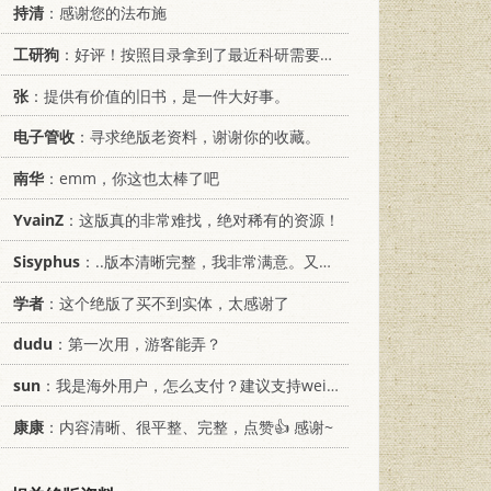
持清
：感谢您的法布施
工研狗
：好评！按照目录拿到了最近科研需要的材料！
张
：提供有价值的旧书，是一件大好事。
电子管收
：寻求绝版老资料，谢谢你的收藏。
南华
：emm，你这也太棒了吧
YvainZ
：这版真的非常难找，绝对稀有的资源！
Sisyphus
：..版本清晰完整，我非常满意。又及，这本《话语的真相》...
学者
：这个绝版了买不到实体，太感谢了
dudu
：第一次用，游客能弄？
sun
：我是海外用户，怎么支付？建议支持weixin支付
康康
：内容清晰、很平整、完整，点赞👍 感谢~