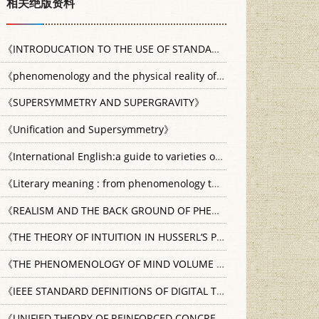
相关绝版资料
《INTRODUCATION TO THE USE OF STANDARD TESTS》
1926 WOR
《phenomenology and the physical reality of consciousness》
《SUPERSYMMETRY AND SUPERGRAVITY》
《Unification and Supersymmetry》
《International English:a guide to varieties of standard English》
1
《Literary meaning : from phenomenology to deconstruction》
198
《REALISM AND THE BACK GROUND OF PHENOMENOLOGY》
1960
《THE THEORY OF INTUITION IN HUSSERL‘S PHENOMENOLOGY》
1
《THE PHENOMENOLOGY OF MIND VOLUME 2》
1999年12月第1
《IEEE STANDARD DEFINITIONS OF DIGITAL TERMS RELATING TO TELEVISION》
《UNIFIED THEORY OF REINFORCED CONCRETE》
1993 CRC PRESS