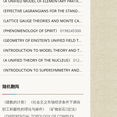
《A UNIFIED MODEL OF ELEMENTARY PARTICLES》
3871446998
《EFFECTIVE LAGRANGIANS FOR THE STANDARD MODEL》
354062
《LATTICE GAUGE THEORIES AND MONTE CARLO SIMULATIONS》
《PHENOMENOLOGY OF SPIRIT》
0198245300
《GEOMETRY OF EINSTEIN‘S UNIFIED FIELD THEORY》
P. NOORDHO
《INTRODUCTION TO MODEL THEORY AND TO THE METAMATHEMATICS OF ALGEBRA》
《A UNIFIED THEORY OF THE NUCLEUS》
0127519505
《INTRODUCTION TO SUPERSYMMETRY AND SUPERGRAVITY》
随机翻阅
《级数的计算》
《社会主义市场经济条件下调动
职工积极性的理论与操作》
《矿物岩石定法》
《DIFFERENTIAL TOPOLOGY OF COMPLEX