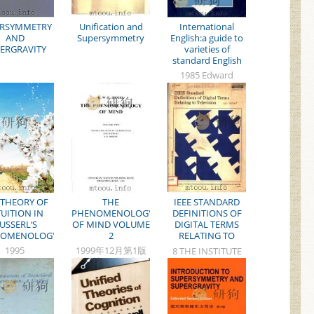
ERSYMMETRY
Unification and
International
AND
Supersymmetry
English:a guide to
ERGRAVITY
varieties of
standard English
1985 Edward
arnold
 THEORY OF
THE
IEEE STANDARD
TUITION IN
PHENOMENOLOGY
DEFINITIONS OF
USSERL‘S
OF MIND VOLUME
DIGITAL TERMS
NOMENOLOGY
2
RELATING TO
TELEVISION
1995
1999年12月第1版
8 THE INSTITUTE
THWESTERN
中国社会科学出版
OF ELECTRICAL
ERSITY PRESS
社
AND
ELECTRONICS
ENGINEERS，INC