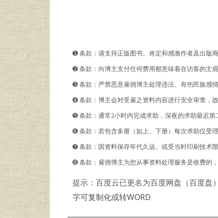
➊️ 条款：请支持正版图书。肯定和感激作者及出版
➋️️ 条款：向博主支付任何费用都意味着在访客的
➌ 条款：严禁恶意雇佣博主处理违法、有伤民族感
➍ 条款：博主会对受雇之资料内容进行安全审查，
➎ 条款：通常2小时内完成求助，深夜的求助最迟第
➏ 条款：若包含多册（如上、下册）每次求助仅受
➐ 条款：因资料保存年代久远、或受当时印刷技术
➑ 条款：雇佣博主为您从事资料处理服务是收费的
提示：百度云已更名为百度网盘（百度盘
字可复制化或转WORD