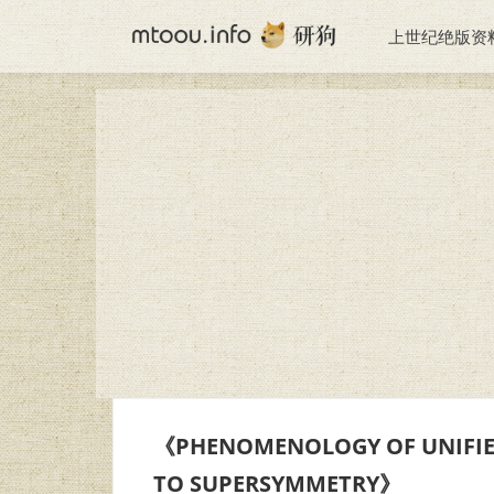
上世纪绝版资
《PHENOMENOLOGY OF UNIFIE
TO SUPERSYMMETRY》