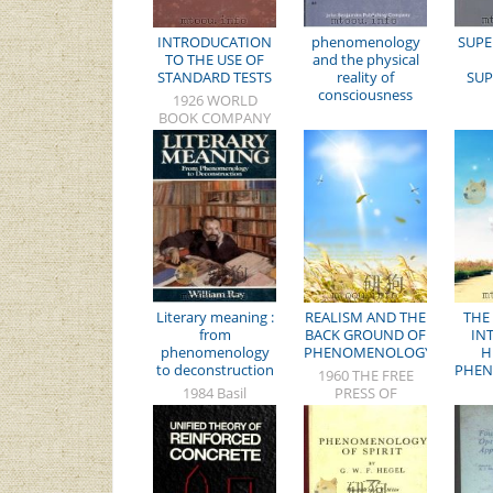
INTRODUCATION
phenomenology
SUP
TO THE USE OF
and the physical
STANDARD TESTS
reality of
SUP
consciousness
1926 WORLD
BOOK COMPANY
Literary meaning :
REALISM AND THE
THE
from
BACK GROUND OF
IN
phenomenology
PHENOMENOLOGY
H
to deconstruction
PHE
1960 THE FREE
1984 Basil
PRESS OF
Blackwell
GLENCOE
NOR
UNIV