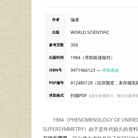
编者
作者
WORLD SCIENTIFIC
出版
358
参考页数
1984（求助前请核对）
出版时间
9971966123 —
求助条款
ISBN号
812485128（仅供预览，未存储
PDF编号
扫描PDF（
求助格式
若分多册发行，每次仅能受
1984《PHENOMENOLOGY OF UNIFIE
SUPERSYMMETRY》由于是年代较久