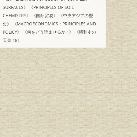
SURFACES》
《PRINCIPLES OF SOIL
CHEMISTRY》
《国际贸易》
《中央アジアの歴
史》
《MACROECONOMICS：PRINCIPLES AND
POLICY》
《何をどう読ませるか 1》
《昭和史の
天皇 18》