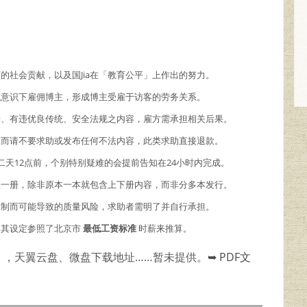
商的社会贡献，以及国Jia在「教育公平」上作出的努力。
主观意识下雇佣博主，形成博主受雇于访客的劳务关系。
情、有违优良传统、安全法规之内容，雇方需承担相关后果。
故而请不要求助或发布任何不法内容，此类求助直接退款。
二天12点前，个别特别疑难的会提前告知在24小时内完成。
理一册，除非原本一本就包含上下册内容，而非分多本发行。
限制而可能导致的质量风险，求助者需明了并自行承担。
，其设定参照了北京市
最低工资标准
时薪来推算。
），天翼云盘、微盘下载地址……暂未提供。
➥ PDF文