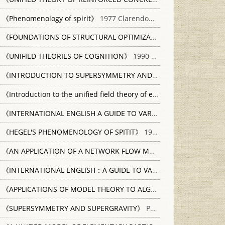
《Phenomenology of spirit》
1977 Clarendon Press 0198245300
《FOUNDATIONS OF STRUCTURAL OPTIMIZATION:A UNIFIED APPROACH》
《UNIFIED THEORIES OF COGNITION》
1990 HARVARD UNIVERSITY PRESS 0674921011
《INTRODUCTION TO SUPERSYMMETRY AND SUPERGRAVITY Second Edition》
《Introduction to the unified field theory of elementary particles 1966》
《INTERNATIONAL ENGLISH A GUIDE TO VARIETIES OF STANDARD ENGLISH》
《HEGEL'S PHENOMENOLOGY OF SPITIT》
1980 INDIANA UNIVERDITY PRESS 0253327660
《AN APPLICATION OF A NETWORK FLOW MODEL TO PERSONNEL PLANNING》
《INTERNATIONAL ENGLISH：A GUIDE TO VARIETIES OF STANDARD ENGLISH》
《APPLICATIONS OF MODEL THEORY TO ALGEBRA，ANALYSIS，AND PROBABILITY》
《SUPERSYMMETRY AND SUPERGRAVITY》
PRINCETON UNIVEERSITY PRESS 0691083266