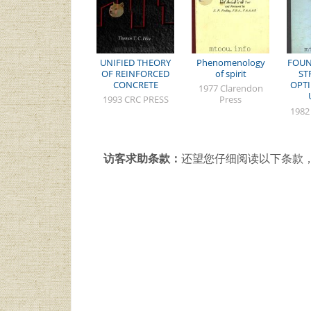
UNIFIED THEORY
Phenomenology
FOUN
OF REINFORCED
of spirit
ST
CONCRETE
OPTI
1977 Clarendon
1993 CRC PRESS
Press
A
1982
访客求助条款：
还望您仔细阅读以下条款