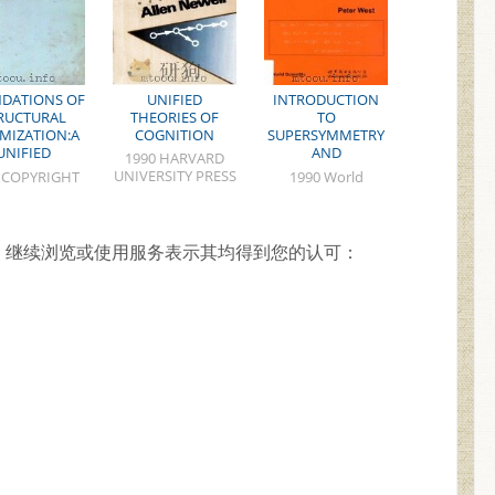
DATIONS OF
UNIFIED
INTRODUCTION
RUCTURAL
THEORIES OF
TO
MIZATION:A
COGNITION
SUPERSYMMETRY
UNIFIED
AND
1990 HARVARD
PPROACH
SUPERGRAVITY
UNIVERSITY PRESS
 COPYRIGHT
1990 World
Second Edition
Scientific
Publishing
Co.Pte.Ltd
，继续浏览或使用服务表示其均得到您的认可：