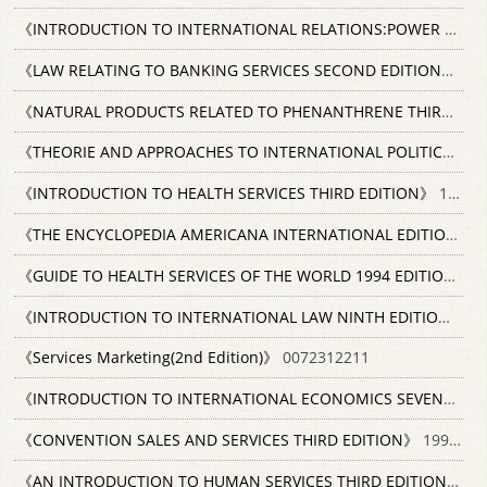
《INTRODUCTION TO INTERNATIONAL RELATIONS:POWER AND JUSTICE THIRD EDITION》
《LAW RELATING TO BANKING SERVICES SECOND EDITION》
199
《NATURAL PRODUCTS RELATED TO PHENANTHRENE THIRD EDITION》
《THEORIE AND APPROACHES TO INTERNATIONAL POLITICS FOURTH EDITION》
《INTRODUCTION TO HEALTH SERVICES THIRD EDITION》
1988 DELMAR PUBLISHERS INC 0827343876
《THE ENCYCLOPEDIA AMERICANA INTERNATIONAL EDITION 8》
《GUIDE TO HEALTH SERVICES OF THE WORLD 1994 EDITION》
1
《INTRODUCTION TO INTERNATIONAL LAW NINTH EDITION》
19
《Services Marketing(2nd Edition)》
0072312211
《INTRODUCTION TO INTERNATIONAL ECONOMICS SEVENTH EDITION》
《CONVENTION SALES AND SERVICES THIRD EDITION》
1991 0962071013
《AN INTRODUCTION TO HUMAN SERVICES THIRD EDITION》
97