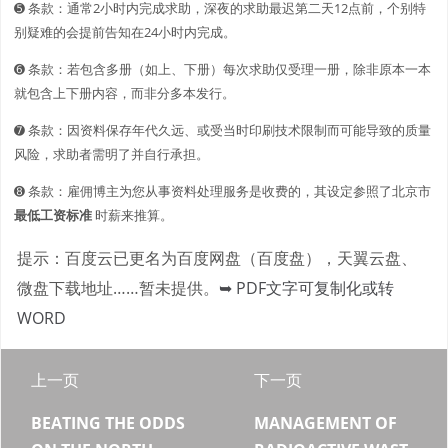
➎ 条款：通常2小时内完成求助，深夜的求助最迟第二天12点前，个别特
别疑难的会提前告知在24小时内完成。
➏ 条款：若包含多册（如上、下册）每次求助仅受理一册，除非原本一本
就包含上下册内容，而非分多本发行。
➐ 条款：因资料保存年代久远、或受当时印刷技术限制而可能导致的质量
风险，求助者需明了并自行承担。
➑ 条款：雇佣博主为您从事资料处理服务是收费的，其设定参照了北京市
最低工资标准
时薪来推算。
提示：百度云已更名为百度网盘（百度盘），天翼云盘、
微盘下载地址……暂未提供。
➥ PDF文字可复制化或转
WORD
上一页
下一页
BEATING THE ODDS
MANAGEMENT OF