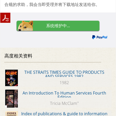
合规的求助，我会当即受理并将下载地址发送给你。
系统维护中...
高度相关资料
THE STRAITS TIMES GUIDE TO PRODUCTS
AND SERVICES 1982
1982
An Introduction To Human Services Fourth
Edition
Tricia McClam"
Index of publications & guide to information