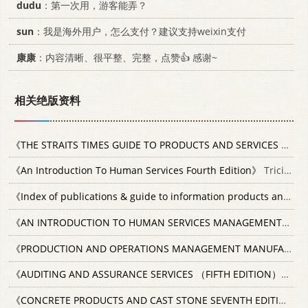
dudu
：第一次用，游客能弄？
sun
：我是海外用户，怎么支付？建议支持weixin支付
康康
：内容清晰、很平整、完整，点赞👍 感谢~
相关绝版资料
《THE STRAITS TIMES GUIDE TO PRODUCTS AND SERVICES 1982》
《An Introduction To Human Services Fourth Edition》
Tricia McClam"
《Index of publications & guide to information products and services》
《AN INTRODUCTION TO HUMAN SERVICES MANAGEMENT SECOND EDITION》
《PRODUCTION AND OPERATIONS MANAGEMENT MANUFACTURING AND SERVICES SEVENTH EDITION》
《AUDITING AND ASSURANCE SERVICES （FIFTH EDITION）》
19
《CONCRETE PRODUCTS AND CAST STONE SEVENTH EDITION》