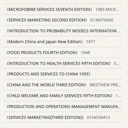
《MICROFOBRM SERVICES SEVENTH EDITION》
1989 MICROFORMS INTERNATIONAL MARKETING CORPORATION AND OXFORD MICROFORM PUBLICATIONS
《SERVICES MARKETING SECOND EDITION》
0138070660
《INTRODUCTION TO PROBABILITY MODELS INTERNATIONAL EDITION Third Edition》
《Modern China and Japan New Edition》
1977
《FOOD PRODUCTS FOURTH EDITION》
1948
《INTRODUCTION TO HEALTH SERVICES FIFTH EDITION》
0827378521
《PRODUCTS AND SERVICES TO CHINA 1993》
《CHINA AND THE WORLD THIRD EDITION》
WESTVIEW PRESS 0813315956
《CHILD WELFARE AND FAMILY SERVICES FIFTH EDITION》
1991 0801315107
《PRODUCTION AND OPERATIONS MANAGEMENT MANUFACTURING AND SERVICES EIGHTH EDITION》
《SERVICES MARKETING(THIRD EDITION)》
0134558413