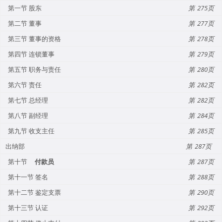
第一节 股东
275
第二节 董事
277
第三节 董事的资格
278
第四节 连锁董事
279
第五节 职务与责任
280
第六节 责任
282
第七节 总经理
282
第八节 副经理
284
第九节 收支主任
285
出纳部
287
第十节
付款员
287
第十一节 签名
288
第十二节 鉴定支票
290
第十三节 认证
292