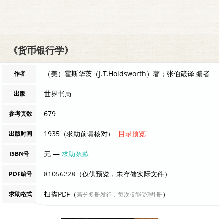
《货币银行学》
（美）霍斯华茨（J.T.Holdsworth）著；张伯箴译 编者
作者
世界书局
出版
679
参考页数
1935（求助前请核对）
目录预览
出版时间
无 —
求助条款
ISBN号
81056228（仅供预览，未存储实际文件）
PDF编号
扫描PDF（
）
求助格式
若分多册发行，每次仅能受理1册