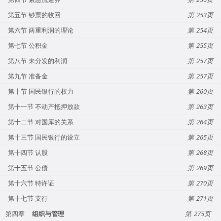
第五节 钞票的收回
253
第六节 两重利润的理论
254
第七节 公积金
255
第八节 未分发的利润
257
第九节 准备金
257
第十节 国民银行的权力
260
第十一节 不动产抵押放款
263
第十二节 对国库的关系
264
第十三节 国民银行的设立
265
第十四节 认股
268
第十五节 公债
269
第十六节 特许证
270
第十七节 支行
271
第四章
组织与管理
275