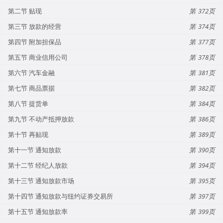
第二节 贴现
372
第三节 放款的经营
374
第四节 附加担保品
377
第五节 商业信用公司
378
第六节 汽车金融
381
第七节 商品票据
382
第八节 提货单
384
第九节 不动产抵押放款
386
第十节 再贴现
389
第十一节 通知放款
390
第十二节 经纪人放款
394
第十三节 通知放款市场
395
第十四节 通知放款与纽约证券交易所
397
第十五节 通知放款率
399