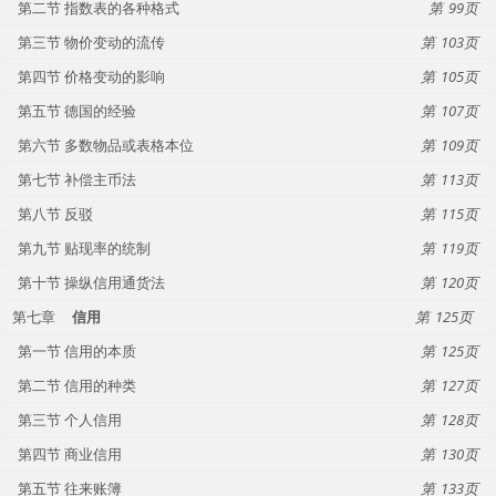
第二节 指数表的各种格式
99
第三节 物价变动的流传
103
第四节 价格变动的影响
105
第五节 德国的经验
107
第六节 多数物品或表格本位
109
第七节 补偿主币法
113
第八节 反驳
115
第九节 贴现率的统制
119
第十节 操纵信用通货法
120
第七章
信用
125
第一节 信用的本质
125
第二节 信用的种类
127
第三节 个人信用
128
第四节 商业信用
130
第五节 往来账簿
133