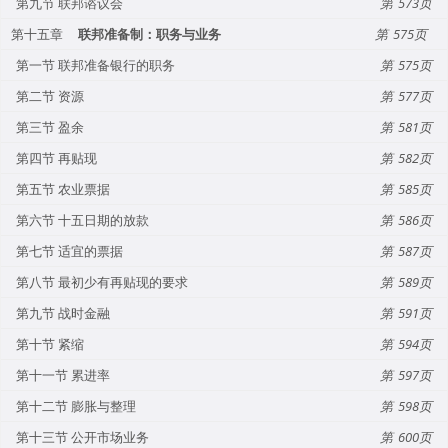
第九节 联邦谘议会
573
第十五章
联邦准备制：职务与业务
575
第一节 联邦准备银行的职务
575
第二节 资源
577
第三节 盈余
581
第四节 再贴现
582
第五节 农业票据
585
第六节 十五日期的放款
586
第七节 适宜的票据
587
第八节 最初少有再贴现的要求
589
第九节 战时金融
591
第十节 紧缩
594
第十一节 累进率
597
第十二节 膨胀与整理
598
第十三节 公开市场业务
600