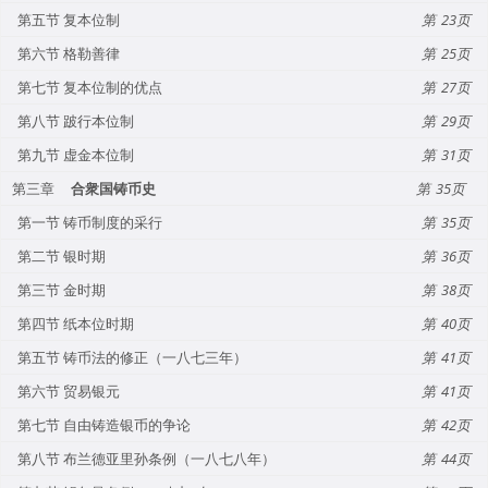
第五节 复本位制
23
第六节 格勒善律
25
第七节 复本位制的优点
27
第八节 跛行本位制
29
第九节 虚金本位制
31
第三章
合衆国铸币史
35
第一节 铸币制度的采行
35
第二节 银时期
36
第三节 金时期
38
第四节 纸本位时期
40
第五节 铸币法的修正（一八七三年）
41
第六节 贸易银元
41
第七节 自由铸造银币的争论
42
第八节 布兰德亚里孙条例（一八七八年）
44