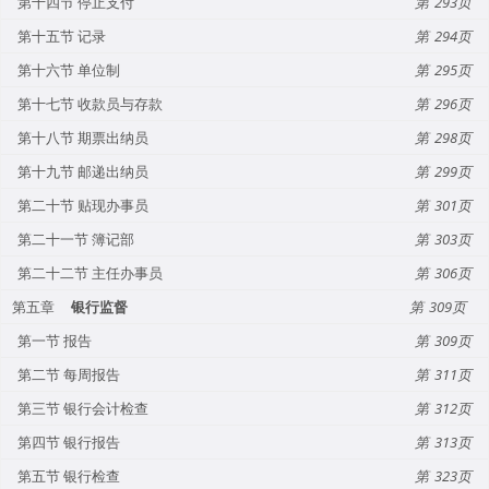
第十四节 停止支付
293
第十五节 记录
294
第十六节 单位制
295
第十七节 收款员与存款
296
第十八节 期票出纳员
298
第十九节 邮递出纳员
299
第二十节 贴现办事员
301
第二十一节 簿记部
303
第二十二节 主任办事员
306
第五章
银行监督
309
第一节 报告
309
第二节 每周报告
311
第三节 银行会计检查
312
第四节 银行报告
313
第五节 银行检查
323