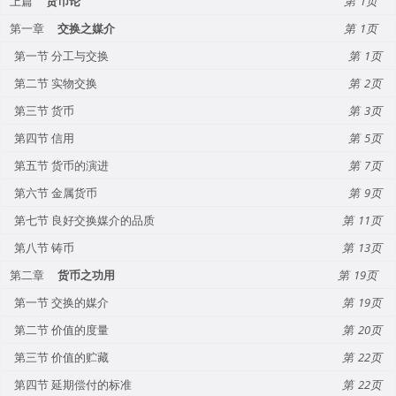
上篇
货币论
1
第一章
交换之媒介
1
第一节 分工与交换
1
第二节 实物交换
2
第三节 货币
3
第四节 信用
5
第五节 货币的演进
7
第六节 金属货币
9
第七节 良好交换媒介的品质
11
第八节 铸币
13
第二章
货币之功用
19
第一节 交换的媒介
19
第二节 价值的度量
20
第三节 价值的贮藏
22
第四节 延期偿付的标准
22