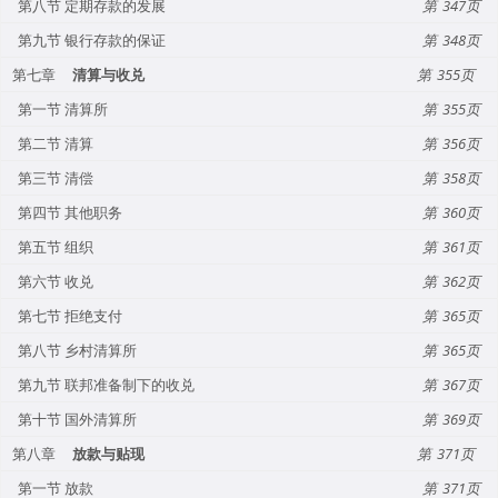
第八节 定期存款的发展
347
第九节 银行存款的保证
348
第七章
清算与收兑
355
第一节 清算所
355
第二节 清算
356
第三节 清偿
358
第四节 其他职务
360
第五节 组织
361
第六节 收兑
362
第七节 拒绝支付
365
第八节 乡村清算所
365
第九节 联邦准备制下的收兑
367
第十节 国外清算所
369
第八章
放款与贴现
371
第一节 放款
371