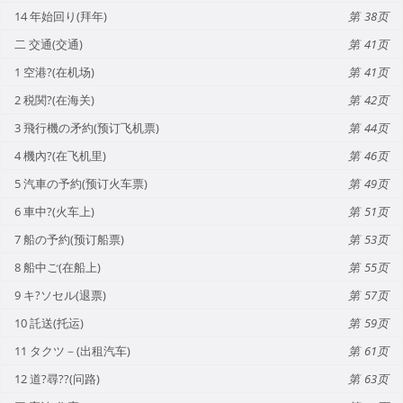
14 年始回り(拜年)
38
二 交通(交通)
41
1 空港?(在机场)
41
2 税関?(在海关)
42
3 飛行機の矛約(预订飞机票)
44
4 機內?(在飞机里)
46
5 汽車の予約(预订火车票)
49
6 車中?(火车上)
51
7 船の予約(预订船票)
53
8 船中ご(在船上)
55
9 キ?ソセル(退票)
57
10 託送(托运)
59
11 タクツ－(出租汽车)
61
12 道?尋??(问路)
63