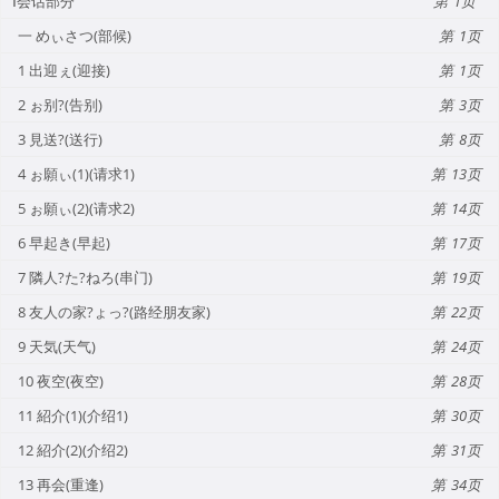
Ⅰ会话部分
1
一 めぃさつ(部候)
1
1 出迎ぇ(迎接)
1
2 ぉ别?(告别)
3
3 見送?(送行)
8
4 ぉ願ぃ(1)(请求1)
13
5 ぉ願ぃ(2)(请求2)
14
6 早起き(早起)
17
7 隣人?た?ねろ(串门)
19
8 友人の家?ょっ?(路经朋友家)
22
9 天気(天气)
24
10 夜空(夜空)
28
11 紹介(1)(介绍1)
30
12 紹介(2)(介绍2)
31
13 再会(重逢)
34