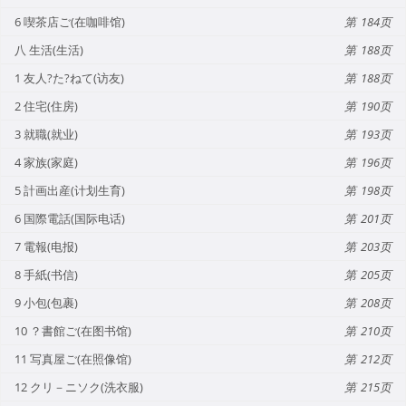
6 喫茶店ご(在咖啡馆)
184
八 生活(生活)
188
1 友人?た?ねて(访友)
188
2 住宅(住房)
190
3 就職(就业)
193
4 家族(家庭)
196
5 計画出産(计划生育)
198
6 国際電話(国际电话)
201
7 電報(电报)
203
8 手紙(书信)
205
9 小包(包裹)
208
10 ？書館ご(在图书馆)
210
11 写真屋ご(在照像馆)
212
12 クリ－ニソク(洗衣服)
215