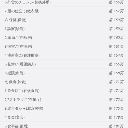
6 外货のチェンシ(兑换外币)
155
7 服の仕立て(做衣服)
157
六 保健(保健)
159
1 診察(诊断)
159
2 藥局ご(在药房)
160
3 病室ご(在病房)
161
4 注射室ご(在注射室)
164
5 見舞い(看望病人)
165
6 退院(出院)
168
七 飲食(饮食)
171
1 飲食店ご(在饮食店)
171
2 ?ストラソご(在餐厅)
172
3 北京ダシヶ(北京烤鸭)
175
4 宴会(宴会)
178
5 食事後(饭后)
181