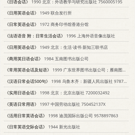
《日语会话》
1990 北京：外语教学与研究出版社 7560005195
《日用英语会话》
1949 联合发行所
《日常英语会话》
1972 商务印书馆香港分馆
《法语语音 附：日常生活会话》
1996 上海外语音像出版社
《日用英语会话》
1949 北京：生活·读书·新知三联书店
《商用英日语会话》
1984 五南图书出版公司
《常用英语会话及短语》
1999 广东世界图书出版公司；雁南图书出版公司 7506242036
《汉语日常会话500句》
1998 乌鲁木齐：新疆人民出版社 9787228042463
《实用日语会话》
1998 北京：北京出版社 7200032492
《英语日常用语》
1997 中国劳动出版社 750452137X
《活用日常英语会话》
1998 迪茂国际出版公司 9578897863
《日常英语交际会话》
1944 新光出版社