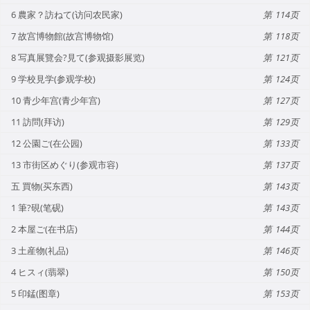
6 農家？訪ねて(访问农民家)
114
7 故宫博物館(故宫博物馆)
118
8 写真展覽会?見て(参观摄影展览)
121
9 学校見学(参观学校)
124
10 青少年宫(青少年宫)
127
11 訪問(拜访)
129
12 公園ご(在公园)
133
13 市街区めぐり(参观市容)
137
五 買物(买东西)
143
1 筆?硯(笔砚)
143
2 本屋ご(在书店)
144
3 土産物(礼品)
146
4 ヒスィ(翡翠)
150
5 印錳(图章)
153