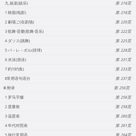
九 娱楽(娱乐)
218
1 映面(电影)
218
2 劇場ご(在剧场)
220
3 歌舞·音樂(歌舞·音乐)
222
4 ダソス(跳舞)
225
5 パ－レ－ボル(排球)
228
6 水泳(游泳)
231
7 釣?(钓鱼)
233
Ⅱ常用语句语分
237
Ⅲ 附录
256
1 罗马字缀
256
2 度量衡
258
3 温度表
260
4 年代对照表
261
5 旅行常用语
264