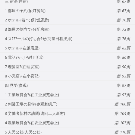
三 宿泊(住宿)
67
1 部屋の予約(预订房间)
67
2 ホテル?着?て(到饭店后)
70
3 部屋の割当て(分配房间)
73
4 ス???一ルの打ち合?せ(商量日程按排)
76
5 ホテル?(在饭店里)
82
6 電話?かけろ(打电话)
86
7 理髪室?(在理发室)
90
8 小壳店?(在小卖部)
93
四 見学(参观)
97
1 工業展覽会?(在工业展览会上)
97
2 刺繡工場の見学(参观刺绣厂)
100
3 労働者新村の訪問(访问工人新村)
104
4 農業展覽会?(在农业展览会上)
107
5 人民公社(人民公社)
110