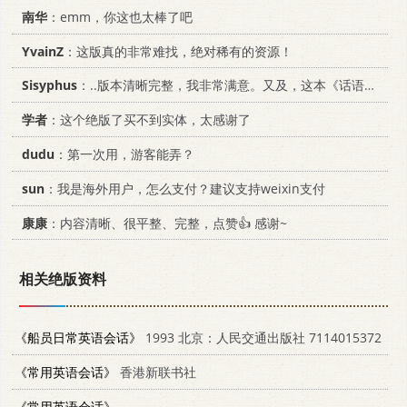
南华
：emm，你这也太棒了吧
YvainZ
：这版真的非常难找，绝对稀有的资源！
Sisyphus
：..版本清晰完整，我非常满意。又及，这本《话语的真相》...
学者
：这个绝版了买不到实体，太感谢了
dudu
：第一次用，游客能弄？
sun
：我是海外用户，怎么支付？建议支持weixin支付
康康
：内容清晰、很平整、完整，点赞👍 感谢~
相关绝版资料
《船员日常英语会话》
1993 北京：人民交通出版社 7114015372
《常用英语会话》
香港新联书社
《常用英语会话》