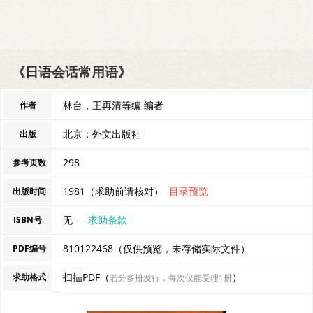
《日语会话常用语》
林台，王再清等编 编者
作者
北京：外文出版社
出版
298
参考页数
1981（求助前请核对）
目录预览
出版时间
无 —
求助条款
ISBN号
810122468（仅供预览，未存储实际文件）
PDF编号
扫描PDF（
）
求助格式
若分多册发行，每次仅能受理1册