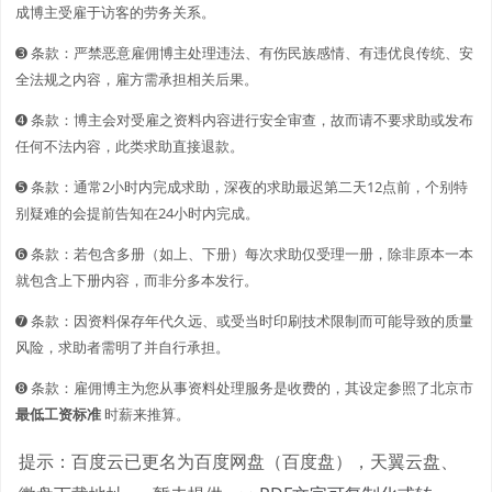
成博主受雇于访客的劳务关系。
➌ 条款：严禁恶意雇佣博主处理违法、有伤民族感情、有违优良传统、安
全法规之内容，雇方需承担相关后果。
➍ 条款：博主会对受雇之资料内容进行安全审查，故而请不要求助或发布
任何不法内容，此类求助直接退款。
➎ 条款：通常2小时内完成求助，深夜的求助最迟第二天12点前，个别特
别疑难的会提前告知在24小时内完成。
➏ 条款：若包含多册（如上、下册）每次求助仅受理一册，除非原本一本
就包含上下册内容，而非分多本发行。
➐ 条款：因资料保存年代久远、或受当时印刷技术限制而可能导致的质量
风险，求助者需明了并自行承担。
➑ 条款：雇佣博主为您从事资料处理服务是收费的，其设定参照了北京市
最低工资标准
时薪来推算。
提示：百度云已更名为百度网盘（百度盘），天翼云盘、