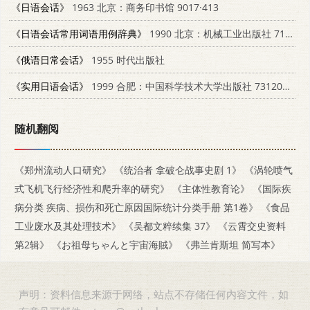
《日语会话》
1963 北京：商务印书馆 9017·413
《日语会话常用词语用例辞典》
1990 北京：机械工业出版社 7111019768
《俄语日常会话》
1955 时代出版社
《实用日语会话》
1999 合肥：中国科学技术大学出版社 7312009743
随机翻阅
《郑州流动人口研究》
《统治者 拿破仑战事史剧 1》
《涡轮喷气
式飞机飞行经济性和爬升率的研究》
《主体性教育论》
《国际疾
病分类 疾病、损伤和死亡原因国际统计分类手册 第1卷》
《食品
工业废水及其处理技术》
《吴都文粹续集 37》
《云霄交史资料
第2辑》
《お祖母ちゃんと宇宙海賊》
《弗兰肯斯坦 简写本》
声明：资料信息来源于网络，站点不存储任何内容文件，如