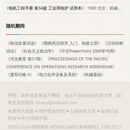
《电机工程手册 第34篇 工业用电炉 试用本》
1980 北京：机械工业出版社 15033·4633
随机翻阅
《陈伯吹童话选》
《围棋死活研究 入门、初级之部》
《汉语的构
词法》
《社会主义政治学》
《中文PowerPoint 2000学与用》
《河北教育 第51期》
《PROCEEDINGS OF THE PACIFIC
CONFERENCE ON OPERATIONS RESEARCH ADDENDUM》
《霆军纪略 6》
《电力化学设备及系统》
《机械基础》
声明：资料信息来源于网络，站点不存储任何内容文件，如
有意见可邮件 mtoou@outlook.com
热爱伟大祖国 ♥ 维护民族团结 ♥ 弘扬传统文化 ♥ 促进社会
和谐 ♥ 学习强我中国
2009-2024 研狗博客
MTOOU.INFO
查询用时2. 10815527