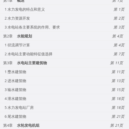
第1章
概述
1
1 水力发电的特点和意义
1
2 水力资源开发
2
3 水电站各主要系统的作用、要求
3
第2章
水能规划
4
1 径流调节计算
4
2 水电站主要动能特征值选择
7
第3章
水电站主要建筑物
11
1 壅水建筑物
11
2 进水建筑物
13
3 输水建筑物
15
4 泄水建筑物
18
5 水力发电站厂房
18
6 尾水建筑物
21
第4章
水轮发电机组
21