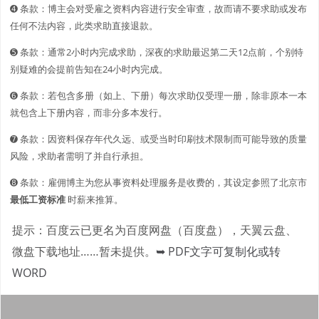
➍ 条款：博主会对受雇之资料内容进行安全审查，故而请不要求助或发布
任何不法内容，此类求助直接退款。
➎ 条款：通常2小时内完成求助，深夜的求助最迟第二天12点前，个别特
别疑难的会提前告知在24小时内完成。
➏ 条款：若包含多册（如上、下册）每次求助仅受理一册，除非原本一本
就包含上下册内容，而非分多本发行。
➐ 条款：因资料保存年代久远、或受当时印刷技术限制而可能导致的质量
风险，求助者需明了并自行承担。
➑ 条款：雇佣博主为您从事资料处理服务是收费的，其设定参照了北京市
最低工资标准
时薪来推算。
提示：百度云已更名为百度网盘（百度盘），天翼云盘、
微盘下载地址……暂未提供。
➥ PDF文字可复制化或转
WORD