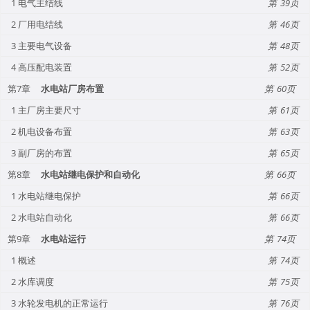
1 电气主结线
39
2 厂用电结线
46
3 主要电气设备
48
4 高压配电装置
52
第7章
水电站厂房布置
60
1 主厂房主要尺寸
61
2 机电设备布置
63
3 副厂房的布置
65
第8章
水电站继电保护和自动化
66
1 水电站继电保护
66
2 水电站自动化
66
第9章
水电站运行
74
1 概述
74
2 水库调度
75
3 水轮发电机的正常运行
76