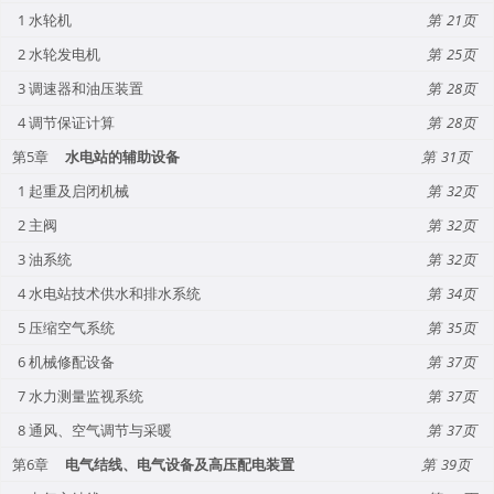
1 水轮机
21
2 水轮发电机
25
3 调速器和油压装置
28
4 调节保证计算
28
第5章
水电站的辅助设备
31
1 起重及启闭机械
32
2 主阀
32
3 油系统
32
4 水电站技术供水和排水系统
34
5 压缩空气系统
35
6 机械修配设备
37
7 水力测量监视系统
37
8 通风、空气调节与采暖
37
第6章
电气结线、电气设备及高压配电装置
39