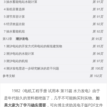
3 抽水蓄能电站水能计算
91
4 装机容量选择
91
5 调节库容计算
91
6 经济效益比较
92
7 抽水蓄能机组
92
第12章
潮汐发电
95
1 潮汐电站的开发方式和电站的枢纽建筑物
95
2 潮汐电站的水能计算
96
3 潮汐电站的机组
97
4 潮汐发电需进一步研究解决的若干问题
100
参考文献
102
1982《电机工程手册 试用本 第15篇 水力发电》由于
是年代较久的资料都绝版了，几乎不可能购买到实物。
如
果大家为了学习确实需要
，可向博主求助其电子版PDF文件