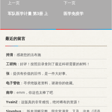
上一页
下一页
军队医学计量 第3册 上
医学免疫学
最近的留言
持清
：感谢您的法布施
工研狗
：好评！按照目录拿到了最近科研需要的材料！
张
：提供有价值的旧书，是一件大好事。
电子管收
：寻求绝版老资料，谢谢你的收藏。
南华
：emm，你这也太棒了吧
YvainZ
：这版真的非常难找，绝对稀有的资源！
Sisyphus
：..版本清晰完整，我非常满意。又及，这本《话语的真相》...