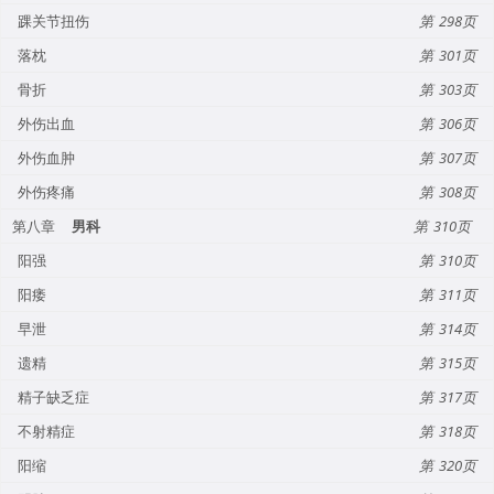
踝关节扭伤
298
落枕
301
骨折
303
外伤出血
306
外伤血肿
307
外伤疼痛
308
第八章
男科
310
阳强
310
阳痿
311
早泄
314
遗精
315
精子缺乏症
317
不射精症
318
阳缩
320