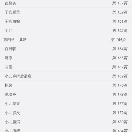
盆腔炎
157
子宫脱垂
159
子宫肌瘤
161
闭经
162
第四章
儿科
164
百日咳
164
麻疹
165
白侯
167
小儿麻痹后遗症
169
惊风
170
腮腺炎
173
小儿感冒
177
小儿肺炎
179
小儿腹泻
180
小儿疳积
184