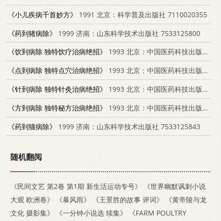
《小儿疾病千首妙方》
1991 北京：科学普及出版社 7110020355
《药到猪病除》
1999 济南：山东科学技术出版社 7533125800
《饮到病除 独特饮疗治病绝招》
1993 北京：中国医药科技出版社 7506708051
《点到病除 独特点穴治病绝招》
1993 北京：中国医药科技出版社 7506708078
《针到病除 独特针灸治病绝招》
1993 北京：中国医药科技出版社 7506708094
《方到病除 独特秘方治病绝招》
1993 北京：中国医药科技出版社 7506708027
《药到猫病除》
1999 济南：山东科学技术出版社 7533125843
随机翻阅
《民间文艺 第2卷 第1期 新生活运动专号》
《世界幽默讽刺小说
大观 欧洲卷》
《暴风雨》
《王景胜的故事 评词》
《黄帝陵与龙
文化 摄影集》
《一分钟小说选 续集》
《FARM POULTRY