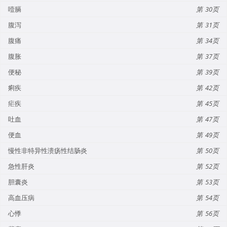
噎膈
30
腹泻
31
腹痛
34
腹胀
37
便秘
39
痢疾
42
疟疾
45
吐血
47
便血
49
慢性非特异性溃疡性结肠炎
50
急性肝炎
52
胆囊炎
53
高血压病
54
心悸
56