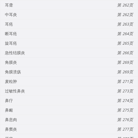
耳聋
262
中耳炎
262
耳疮
263
断耳疮
264
旋耳疮
265
急性结膜炎
266
角膜炎
269
角膜溃疡
269
麦粒肿
271
过敏性鼻炎
273
鼻疗
274
鼻衄
275
鼻息肉
276
鼻窦炎
277