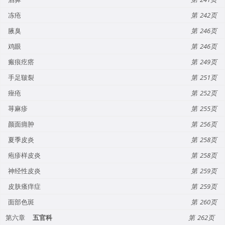
冻疮
242
腋臭
246
鸡眼
246
瘢痕疙瘩
249
手足皲裂
251
痤疮
252
荨麻疹
255
颜面痈肿
256
夏季皮炎
258
疱疹样皮炎
258
神经性皮炎
259
皮肤瘙痒症
259
面部色斑
260
第六章
五官科
262