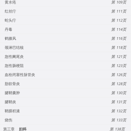
黄水疮
109
红丝疔
111
蛇头疔
112
丹毒
114
鹤膝风
116
颈淋巴结核
118
急性阑尾炎
121
急性肠梗阻
123
血栓闭塞性脉管炎
126
肋软骨炎
128
腱鞘囊肿
130
腱鞘炎
131
鞘膜积液
132
烧伤
133
第三章
妇科
138