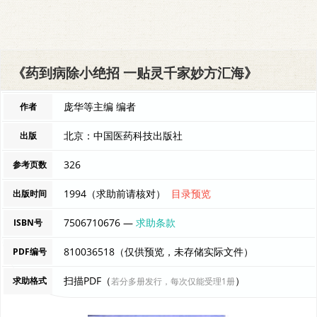
《药到病除小绝招 一贴灵千家妙方汇海》
庞华等主编 编者
作者
北京：中国医药科技出版社
出版
326
参考页数
1994（求助前请核对）
目录预览
出版时间
7506710676 —
求助条款
ISBN号
810036518（仅供预览，未存储实际文件）
PDF编号
扫描PDF（
）
求助格式
若分多册发行，每次仅能受理1册