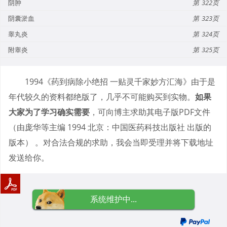
阴肿
322
阴囊淤血
323
睾丸炎
324
附睾炎
325
1994《药到病除小绝招 一贴灵千家妙方汇海》由于是
年代较久的资料都绝版了，几乎不可能购买到实物。
如果
大家为了学习确实需要
，可向博主求助其电子版PDF文件
（由庞华等主编 1994 北京：中国医药科技出版社 出版的
版本） 。对合法合规的求助，我会当即受理并将下载地址
发送给你。
系统维护中...