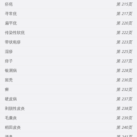
疥疮
215
寻常疣
217
扁平疣
220
传染性软疣
222
带状疱疹
223
湿疹
225
痱子
227
银屑病
228
斑秃
230
癣
232
硬皮病
237
剥脱性皮炎
238
毛囊炎
239
稻田皮炎
240
酒鼻
241