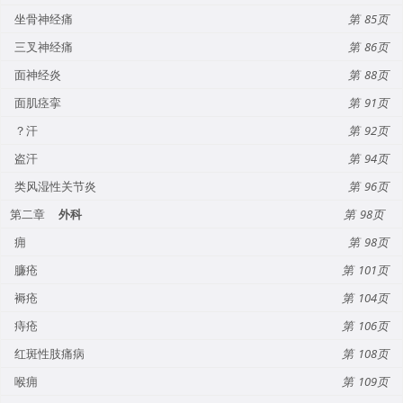
坐骨神经痛
85
三叉神经痛
86
面神经炎
88
面肌痉挛
91
？汗
92
盗汗
94
类风湿性关节炎
96
第二章
外科
98
痈
98
臁疮
101
褥疮
104
痔疮
106
红斑性肢痛病
108
喉痈
109