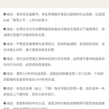
➊️ 条款：请支持正版图书。肯定和感激作者及出版商的社会贡献，以及国
Jia在「教育公平」上作出的努力。
➋️️ 条款：向博主支付任何费用都意味着在访客的主观意识下雇佣博主，形
成博主受雇于访客的劳务关系。
➌ 条款：严禁恶意雇佣博主处理违法、有伤民族感情、有违优良传统、安
全法规之内容，雇方需承担相关后果。
➍ 条款：博主会对受雇之资料内容进行安全审查，故而请不要求助或发布
任何不法内容，此类求助直接退款。
➎ 条款：通常2小时内完成求助，深夜的求助最迟第二天12点前，个别特
别疑难的会提前告知在24小时内完成。
➏ 条款：若包含多册（如上、下册）每次求助仅受理一册，除非原本一本
就包含上下册内容，而非分多本发行。
➐ 条款：因资料保存年代久远、或受当时印刷技术限制而可能导致的质量
风险，求助者需明了并自行承担。