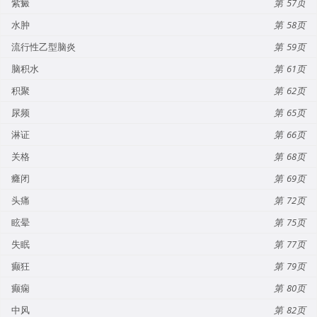
紫癜
57
水肿
58
流行性乙型脑炎
59
脑积水
61
积聚
62
尿频
65
淋证
66
关格
68
癃闭
69
头痛
72
眩晕
75
失眠
77
癫狂
79
癫痫
80
中风
82