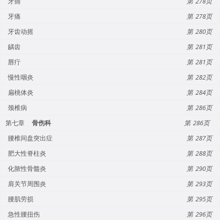
牙痈
278
牙痛
278
牙齿动摇
280
龋齿
281
唇疔
281
慢性咽炎
282
扁桃体炎
284
颈椎病
286
第七章
骨伤科
286
腰椎间盘突出症
287
肥大性脊柱炎
288
化脓性骨髓炎
290
肩关节周围炎
293
腰肌劳损
295
急性腰扭伤
296