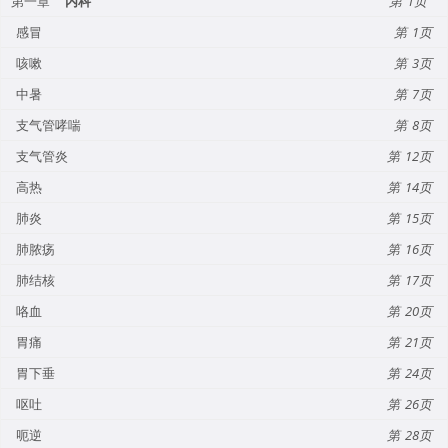
第一章
内科
1
感冒
1
咳嗽
3
中暑
7
支气管哮喘
8
支气管炎
12
高热
14
肺炎
15
肺脓疡
16
肺结核
17
咯血
20
胃痛
21
胃下垂
24
呕吐
26
呃逆
28