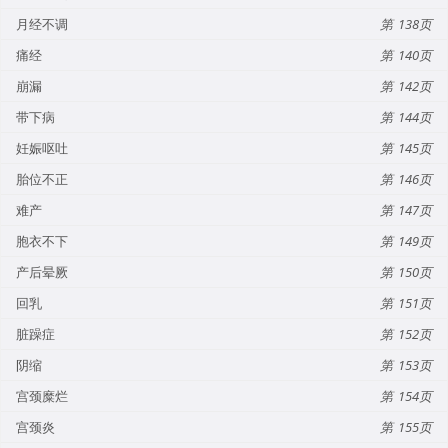
月经不调
138
痛经
140
崩漏
142
带下病
144
妊娠呕吐
145
胎位不正
146
难产
147
胞衣不下
149
产后晕厥
150
回乳
151
脏躁症
152
阴缩
153
宫颈糜烂
154
宫颈炎
155