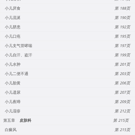
小儿厌食
188
小儿流涎
190
小儿脐患
192
小儿口疮
195
小儿支气管哮喘
197
小儿自汗、盗汗
199
小儿水肿
201
小儿二便不通
203
小儿胎黄
206
小儿遗尿
207
小儿夜啼
209
小儿湿疹
212
第五章
皮肤科
215
白癜风
215