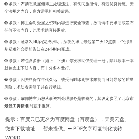
➌ 条款：严禁恶意雇佣博主处理违法、有伤民族感情、有违优良传统、安
全法规之内容，雇方需承担相关后果。
➍ 条款：博主会对受雇之资料内容进行安全审查，故而请不要求助或发布
任何不法内容，此类求助直接退款。
➎ 条款：通常2小时内完成求助，深夜的求助最迟第二天12点前，个别特
别疑难的会提前告知在24小时内完成。
➏ 条款：若包含多册（如上、下册）每次求助仅受理一册，除非原本一本
就包含上下册内容，而非分多本发行。
➐ 条款：因资料保存年代久远、或受当时印刷技术限制而可能导致的质量
风险，求助者需明了并自行承担。
➑ 条款：雇佣博主为您从事资料处理服务是收费的，其设定参照了北京市
最低工资标准
时薪来推算。
提示：百度云已更名为百度网盘（百度盘），天翼云盘、
微盘下载地址……暂未提供。
➥ PDF文字可复制化或转
WORD