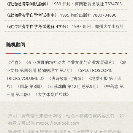
《政治经济学测试题解》
1989 开封：河南教育出版社 7534706645
《政治经济学自学考试指南》
1995 物价出版社 7800704890
《政治经济学自学考试题解 4学分》
1997 郑州：郑州大学出版社
随机翻阅
《涅盘》
《企业发展的精神动力 企业文化与企业发展研究》
《农
业文摘 第四分册 植物病理学 第7期》
《SPECTROSCOPIC
TRICKS VOLUME 3》
《唐诗故事 七古编》
《地质汇报 第十四
号》
《雨花 第8期》
《江苏戏曲 第12期 总第9期》
《中药志 第
三册 第二版》
《大学体育乒乓球》
声明：资料信息来源于网络，站点不存储任何内容文件，如
有意见可邮件 mtoou@outlook.com
热爱伟大祖国 ♥ 维护民族团结 ♥ 弘扬传统文化 ♥ 促进社会