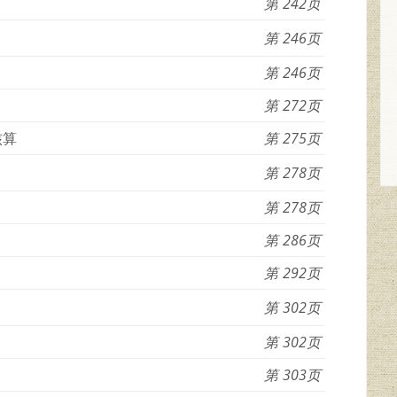
242
246
246
272
核算
275
278
278
286
292
302
302
303