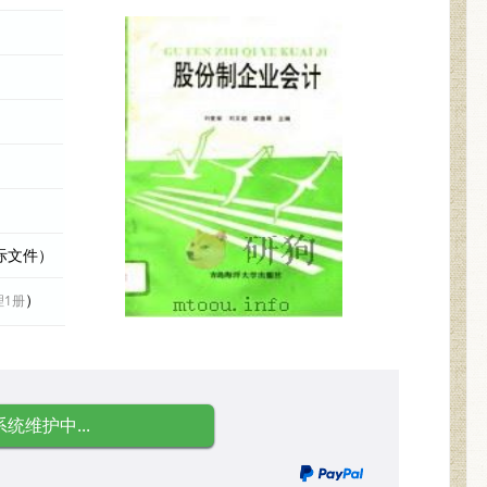
实际文件）
）
理1册
系统维护中...