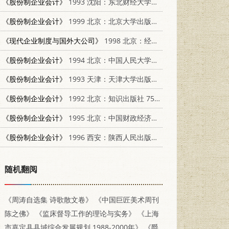
《股份制企业会计》
1993 沈阳：东北财经大学出版社 781005726X
《股份制企业会计》
1999 北京：北京大学出版社 7301040377
《现代企业制度与国外大公司》
1998 北京：经济日报出版社 7801274024
《股份制企业会计》
1994 北京：中国人民大学出版社 7300018114
《股份制企业会计》
1993 天津：天津大学出版社 7561804822
《股份制企业会计》
1992 北京：知识出版社 750150878X
《股份制企业会计》
1995 北京：中国财政经济出版社 7500526989
《股份制企业会计》
1996 西安：陕西人民出版社 7224028460
随机翻阅
《周涛自选集 诗歌散文卷》
《中国巨匠美术周刊
陈之佛》
《监床督导工作的理论与实务》
《上海
市嘉定县县域综合发展规划 1988-2000年》
《爵