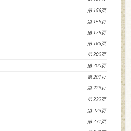
156
156
178
185
200
200
201
226
229
229
231