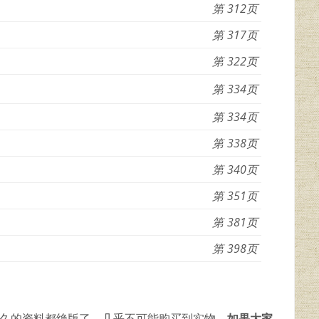
312
317
322
334
334
338
340
351
381
398
较久的资料都绝版了，几乎不可能购买到实物。
如果大家