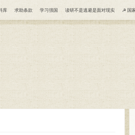
料库
求助条款
学习强国
读研不是逃避是面对现实
☭ 国