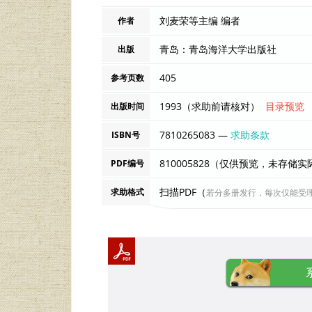
刘麦荣等主编 编者
作者
青岛：青岛海洋大学出版社
出版
405
参考页数
1993（求助前请核对）
目录预览
出版时间
7810265083 —
求助条款
ISBN号
810005828（仅供预览，未存储
PDF编号
扫描PDF（
求助格式
若分多册发行，每次仅能受