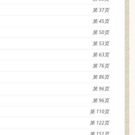
37
45
50
53
63
76
86
96
96
110
122
151