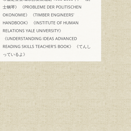
士钢琴》
《PROBLEME DER POLITISCHEN
OKONOMIE》
《TIMBER ENGINEERS‘
HANDBOOK》
《INSTITUTE OF HUMAN
RELATIONS YALE UNIVERSITY》
《UNDERSTANDING IDEAS ADVANCED
READING SKILLS TEACHER'S BOOK》
《てんし
っているよ》