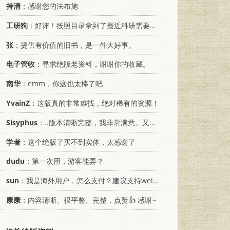
持清
：感谢您的法布施
工研狗
：好评！按照目录拿到了最近科研需要的材料！
张
：提供有价值的旧书，是一件大好事。
电子管收
：寻求绝版老资料，谢谢你的收藏。
南华
：emm，你这也太棒了吧
YvainZ
：这版真的非常难找，绝对稀有的资源！
Sisyphus
：..版本清晰完整，我非常满意。又及，这本《话语的真相》...
学者
：这个绝版了买不到实体，太感谢了
dudu
：第一次用，游客能弄？
sun
：我是海外用户，怎么支付？建议支持weixin支付
康康
：内容清晰、很平整、完整，点赞👍 感谢~