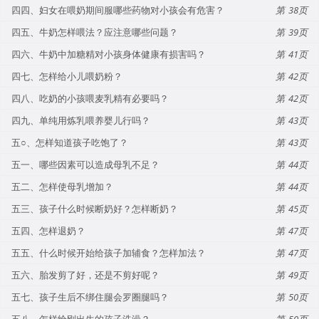
四四、妇女在喂奶期间服哪些药物对小孩会有危害？
38
四五、牛奶怎样喂法？应注意哪些问题？
39
四六、牛奶中加糖精对小孩身体健康有损害吗？
41
四七、怎样给小儿喂奶粉？
42
四八、吃奶的小孩喂麦乳精有必要吗？
42
四九、单纯用炼乳喂养婴儿行吗？
43
五○、怎样知道孩子吃饱了？
43
五一、哪些因素可以造成母乳不足？
44
五二、怎样使母乳增加？
44
五三、孩子什么时候断奶好？怎样断奶？
45
五四、怎样退奶？
47
五五、什么时候开始给孩子加辅食？怎样加法？
47
五六、胎发剪了好，还是不剪好呢？
49
五七、孩子生后不绑住腿会罗圈腿吗？
50
五八、怎样给刚出生的孩子洗澡？
50