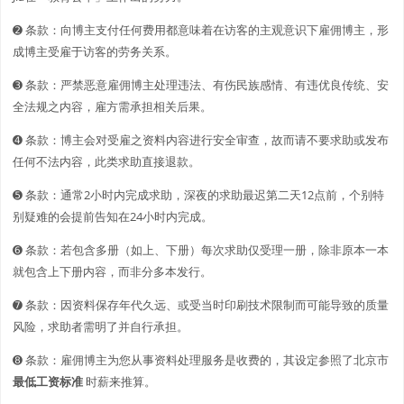
➋️️ 条款：向博主支付任何费用都意味着在访客的主观意识下雇佣博主，形
成博主受雇于访客的劳务关系。
➌ 条款：严禁恶意雇佣博主处理违法、有伤民族感情、有违优良传统、安
全法规之内容，雇方需承担相关后果。
➍ 条款：博主会对受雇之资料内容进行安全审查，故而请不要求助或发布
任何不法内容，此类求助直接退款。
➎ 条款：通常2小时内完成求助，深夜的求助最迟第二天12点前，个别特
别疑难的会提前告知在24小时内完成。
➏ 条款：若包含多册（如上、下册）每次求助仅受理一册，除非原本一本
就包含上下册内容，而非分多本发行。
➐ 条款：因资料保存年代久远、或受当时印刷技术限制而可能导致的质量
风险，求助者需明了并自行承担。
➑ 条款：雇佣博主为您从事资料处理服务是收费的，其设定参照了北京市
最低工资标准
时薪来推算。