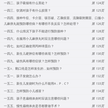
一四二、孩子吸烟有什么害处？
124
一四三、饮酒对孩子有什么损害？
125
一四四、接种牛痘、卡介苗、咳百破、乙脑疫苗、流脑吸附菌苗、口服小
儿麻痹丸能预防哪些病？有哪些不良反应？怎样处理？
126
一四五、什么情况下孩子不能进行预防接种？
128
一四六、在服用小儿麻痹丸时应注意哪些问题？
128
一四七、如何正确使用丙种球蛋白？
129
一四八、新生儿硬肿症有哪些表现？怎样预防？
130
一四九、破伤风有哪些症状？怎样预防？
130
一五○、鹅口疮是怎样发生的，如何预防？
131
一五一、孩子发烧怎么办？
132
一五二、新生儿发烧时为什么不能用A．P．C？
133
一五三、怎样预防小儿感冒？
134
一五四、孩子患扁桃体炎时应该注意哪些问题？
135
一五五、慢性扁桃体炎是否都要做手术？
135