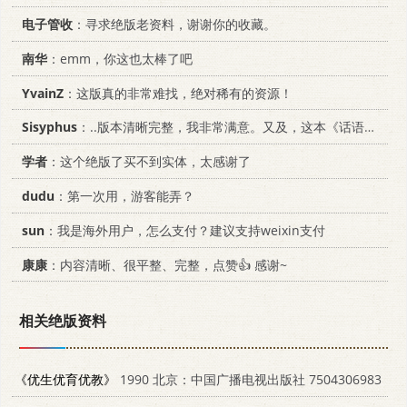
电子管收
：寻求绝版老资料，谢谢你的收藏。
南华
：emm，你这也太棒了吧
YvainZ
：这版真的非常难找，绝对稀有的资源！
Sisyphus
：..版本清晰完整，我非常满意。又及，这本《话语的真相》...
学者
：这个绝版了买不到实体，太感谢了
dudu
：第一次用，游客能弄？
sun
：我是海外用户，怎么支付？建议支持weixin支付
康康
：内容清晰、很平整、完整，点赞👍 感谢~
相关绝版资料
《优生优育优教》
1990 北京：中国广播电视出版社 7504306983