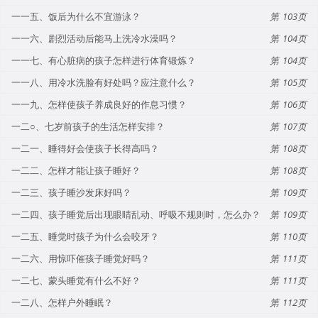
一一五、饭后为什么不宜游泳？
103
一一六、剧烈活动后能马上洗冷水澡吗？
104
一一七、有心脏病的孩子怎样进行体育锻炼？
104
一一八、用冷水洗脸有好处吗？应注意什么？
105
一一九、怎样使孩子养成良好的作息习惯？
106
一二○、七岁前孩子的生活怎样安排？
107
一二一、睡得好会使孩子长得高吗？
108
一二二、怎样才能让孩子睡好？
108
一二三、孩子睡沙发床好吗？
109
一二四、孩子睡觉后出现眼睛乱动、呼吸不规则时，怎么办？
109
一二五、睡觉时孩子为什么会咬牙？
110
一二六、用惊吓催孩子睡觉好吗？
111
一二七、蒙头睡觉有什么不好？
111
一二八、怎样户外睡眠？
112