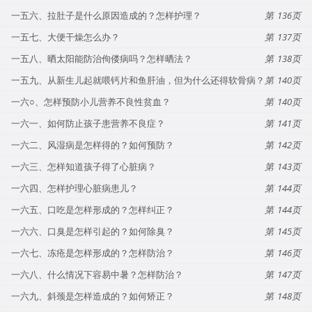
一五六、拉肚子是什么原因造成的？怎样护理？
136
一五七、大便干燥怎么办？
137
一五八、晒太阳能防治佝偻病吗？怎样晒法？
138
一五九、从新生儿起就喂钙片和鱼肝油，但为什么还得软骨病？
140
一六○、怎样预防小儿营养不良性贫血？
140
一六一、如何防止孩子患营养不良症？
141
一六二、风湿病是怎样得的？如何预防？
142
一六三、怎样知道孩子得了心脏病？
143
一六四、怎样护理心脏病患儿？
144
一六五、口吃是怎样形成的？怎样纠正？
144
一六六、口臭是怎样引起的？如何除臭？
145
一六七、冻疮是怎样形成的？怎样防治？
146
一六八、什么情况下容易中暑？怎样防治？
147
一六九、斜颈是怎样造成的？如何矫正？
148