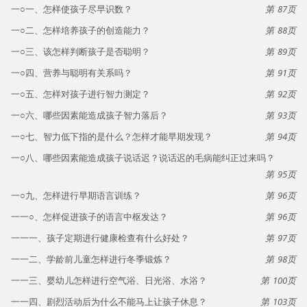
一○一、怎样使孩子尽早识数？
87
一○二、怎样培养孩子的创造能力？
88
一○三、该怎样判断孩子是否聪明？
89
一○四、营养与聪明有关系吗？
91
一○五、怎样对孩子进行智力测定？
92
一○六、哪些因素能造成孩子智力落后？
93
一○七、智力低下指的是什么？怎样才能早期发现？
94
一○八、哪些因素能造成孩子说话迟？说话迟的毛病能纠正过来吗？
95
一○九、怎样进行早期语言训练？
96
一一○、怎样促进孩子的语言中枢发达？
96
一一一、孩子定期进行健康检查有什么好处？
97
一一二、学龄前儿童怎样进行冬季锻炼？
98
一一三、婴幼儿怎样进行空气浴、日光浴、水浴？
100
一一四、剧烈活动后为什么不能马上让孩子休息？
103