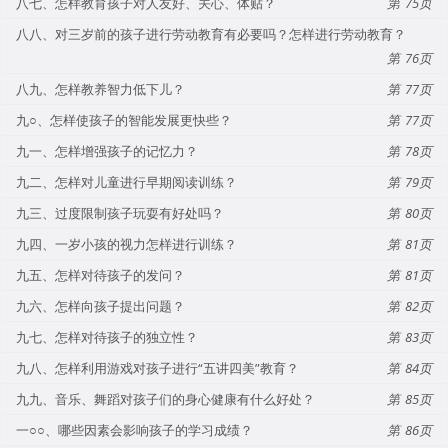
八七、怎样教育孩子对人友好、关心、体贴？
75
八八、对三岁前的孩子进行劳动教育有必要吗？怎样进行劳动教育？
76
八九、怎样教养智力低下儿？
77
九○、怎样使孩子的智能发展更快些？
77
九一、怎样增强孩子的记忆力？
78
九二、怎样对儿童进行早期阅读训练？
79
九三、过度限制孩子玩耍有好处吗？
80
九四、一岁小孩的视力怎样进行训练？
81
九五、怎样对待孩子的发问？
81
九六、怎样向孩子提出问题？
82
九七、怎样对待孩子的独立性？
83
九八、怎样利用游戏对孩子进行“五讲四美”教育？
84
九九、音乐、舞蹈对孩子们的身心健康有什么好处？
85
一○○、哪些因素会影响孩子的学习成绩？
86