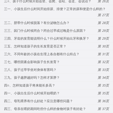
三○、孩子什么时候开始会坐、会爬、会站、会走、会说话？
26
三一、小孩生后什么时间开始排尿、排便？正常的尿和便是什么样的？
27
三二、脐带什么时候脱落？有分泌物怎么办？
28
三三、囟门什么时候闭合？闭合过早或过晚是什么原因？
29
三四、牙齿的发育能说明什么？什么时候开始出牙和换牙？
29
三五、怎样知道孩子的生长发育是否正常？
30
三六、不同年龄的小孩在生理上各自都有什么特点？
31
三七、哪些因素会影响孩子生长发育？
32
三八、孩子过早学坐对身体有害吗？
33
三九、孩子越胖越好吗？怎样才算胖？
34
四○、怎样知道孩子将来能长多高？
35
四一、小孩出生后什么时候开始喂奶？
35
四二、母乳喂养有什么好处？应注意哪些问题？
36
四三、母亲在喂奶期间吃些什么样的食物对孩子有好处？
37