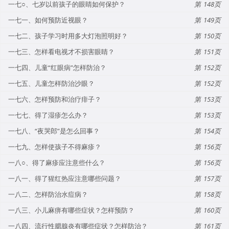
一七○、七岁以前孩子的眼睛如何保护？
148
一七一、如何预防近视眼？
149
一七二、孩子学习时用多大灯泡照明好？
150
一七三、怎样看电视才不损害眼睛？
151
一七四、儿童“红眼病”怎样防治？
152
一七五、儿童怎样防治沙眼？
152
一七六、怎样预防和治疗痱子？
153
一七七、得了湿疹怎么办？
153
一七八、“夜哭郎”是怎么回事？
154
一七九、怎样使孩子不得麻疹？
156
一八○、得了麻疹应注意些什么？
156
一八一、得了猩红热应注意哪些问题？
157
一八二、怎样防治水痘病？
158
一八三、小儿麻痹有哪些症状？怎样预防？
160
一八四、流行性腮腺炎有哪些症状？怎样防治？
161